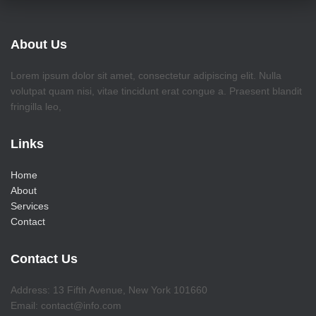
About Us
Lorem ipsum dolor sit amet, consectetur adipiscing elit. Nulla
volutpat quam nisi, vitae tincidunt erat congue a. Praesent blandit
fringilla leo,
Links
Home
About
Services
Contact
Contact Us
Address: 13 Fifth Avenue, New York 101660
Email: contact@info.com