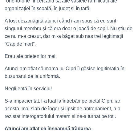
“one-to-one” încercând să afle vastele ramificații ale
organizației în școală, în județ și în țară.
A fost dezamăgită atunci când i-am spus că eu sunt
singurul membru și că era doar o joacă de copil. Nu știu de
ce nu m-a crezut, dar mi-a băgat sub nas trei legitimații
“Cap de mort”.
Erau ale prietenilor mei.
Atunci am aflat că mama lu’ Cipri îi găsise legitimația în
buzunarul de la uniformă.
Neglijență în serviciu!
S-a impacientat, l-a luat la întrebări pe bietul Cipri, iar
acesta, mai slab de înger și lipsit de antrenament, n-a
rezistat interogatoriului matern și ne-a turnat pe toți.
Atunci am aflat ce înseamnă trădarea.