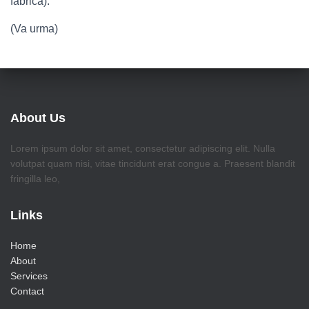
fabrica).
(Va urma)
About Us
Lorem ipsum dolor sit amet, consectetur adipiscing elit. Nulla
volutpat quam nisi, vitae tincidunt erat congue a. Praesent blandit
fringilla leo,
Links
Home
About
Services
Contact