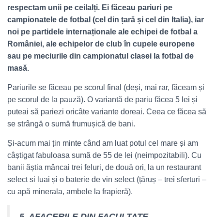
respectam unii pe ceilalți. Ei făceau pariuri pe
campionatele de fotbal (cel din țară și cel din Italia), iar
noi pe partidele internaționale ale echipei de fotbal a
României, ale echipelor de club în cupele europene
sau pe meciurile din campionatul clasei la fotbal de
masă.
Pariurile se făceau pe scorul final (deși, mai rar, făceam și
pe scorul de la pauză). O variantă de pariu făcea 5 lei și
puteai să pariezi oricâte variante doreai. Ceea ce făcea să
se strângă o sumă frumușică de bani.
Și-acum mai țin minte când am luat potul cel mare și am
câștigat fabuloasa sumă de 55 de lei (neimpozitabili). Cu
banii ăștia mâncai trei feluri, de două ori, la un restaurant
select si luai și o baterie de vin select (țăruș – trei sferturi –
cu apă minerala, ambele la frapieră).
5. AFACERILE DIN FACULTATE