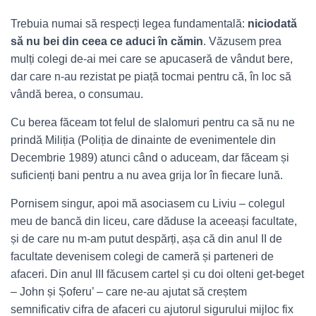
Trebuia numai să respecți legea fundamentală:
niciodată
să nu bei din ceea ce aduci în cămin
. Văzusem prea
mulți colegi de-ai mei care se apucaseră de vândut bere,
dar care n-au rezistat pe piață tocmai pentru că, în loc să
vândă berea, o consumau.
Cu berea făceam tot felul de slalomuri pentru ca să nu ne
prindă Miliția (Poliția de dinainte de evenimentele din
Decembrie 1989) atunci când o aduceam, dar făceam și
suficienți bani pentru a nu avea grija lor în fiecare lună.
Pornisem singur, apoi mă asociasem cu Liviu – colegul
meu de bancă din liceu, care dăduse la aceeași facultate,
și de care nu m-am putut despărți, așa că din anul II de
facultate devenisem colegi de cameră și parteneri de
afaceri. Din anul III făcusem cartel și cu doi olteni get-beget
– John și Șoferu’ – care ne-au ajutat să creștem
semnificativ cifra de afaceri cu ajutorul sigurului mijloc fix