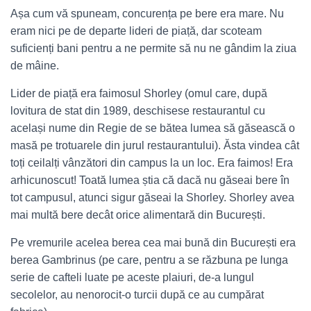
Așa cum vă spuneam, concurența pe bere era mare. Nu
eram nici pe de departe lideri de piață, dar scoteam
suficienți bani pentru a ne permite să nu ne gândim la ziua
de mâine.
Lider de piață era faimosul Shorley (omul care, după
lovitura de stat din 1989, deschisese restaurantul cu
același nume din Regie de se bătea lumea să găsească o
masă pe trotuarele din jurul restaurantului). Ăsta vindea cât
toți ceilalți vânzători din campus la un loc. Era faimos! Era
arhicunoscut! Toată lumea știa că dacă nu găseai bere în
tot campusul, atunci sigur găseai la Shorley. Shorley avea
mai multă bere decât orice alimentară din București.
Pe vremurile acelea berea cea mai bună din București era
berea Gambrinus (pe care, pentru a se răzbuna pe lunga
serie de cafteli luate pe aceste plaiuri, de-a lungul
secolelor, au nenorocit-o turcii după ce au cumpărat