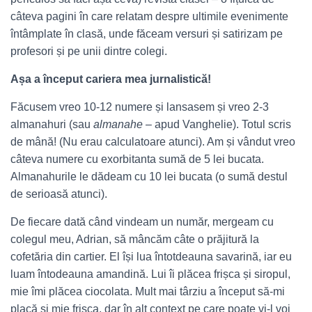
câteva pagini în care relatam despre ultimile evenimente
întâmplate în clasă, unde făceam versuri și satirizam pe
profesori și pe unii dintre colegi.
Așa a început cariera mea jurnalistică!
Făcusem vreo 10-12 numere și lansasem și vreo 2-3
almanahuri (sau
almanahe
– apud Vanghelie). Totul scris
de mână! (Nu erau calculatoare atunci). Am și vândut vreo
câteva numere cu exorbitanta sumă de 5 lei bucata.
Almanahurile le dădeam cu 10 lei bucata (o sumă destul
de serioasă atunci).
De fiecare dată când vindeam un număr, mergeam cu
colegul meu, Adrian, să mâncăm câte o prăjitură la
cofetăria din cartier. El își lua întotdeauna savarină, iar eu
luam întodeauna amandină. Lui îi plăcea frișca și siropul,
mie îmi plăcea ciocolata. Mult mai târziu a început să-mi
placă și mie frișca, dar în alt context pe care poate vi-l voi