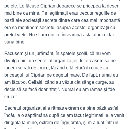
pe ele. Le făcuse Ciprian deoarece se pricepea la desen
mai bine ca mine. Pe legitimații erau trecute regulile de
bază ale societății secrete dintre care cea mai importantă
era să menținem secretul asupra acestei organizații cu
prețul vieții. Nu știam noi ce înseamnă asta atunci, dar
suna bine.
Făcusem și un jurământ, în spatele școlii, că nu vom
divulga nici un secret al organizației. Încercasem să ne
facem și frați de cruce, făcând o tăietură în cruce cu
briceagul lui Ciprian pe degetul mare. De fapt, numai eu
am făcut-o. Ceilalți, când au văzut cât sânge curge, au
decis să se facă doar “frați”. Numai eu am rămas și “de
cruce”.
Secretul organizației a rămas extrem de bine păzit astfel
încât, la o săptămână după ce am făcut legitimațiile, a venit
diriginta la mine, extrem de îngrijorată, și m-a luat într-un