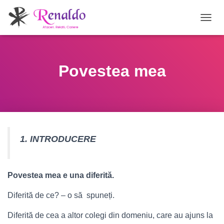
C
O
M
U
T
Povestea mea
Ă
N
A
V
I
G
A
1. INTRODUCERE
R
E
A
Povestea mea e una diferită.
Diferită de ce? – o să spuneți.
Diferită de cea a altor colegi din domeniu, care au ajuns la