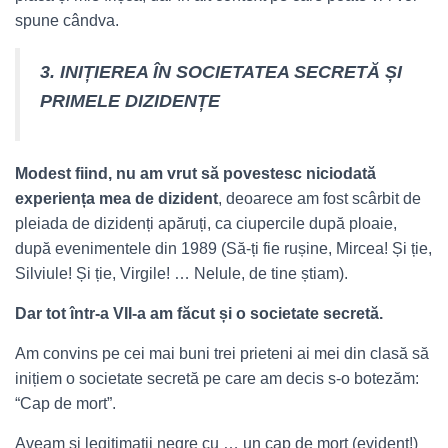
spune cândva.
3. INIȚIEREA ÎN SOCIETATEA SECRETĂ ȘI
PRIMELE DIZIDENȚE
Modest fiind, nu am vrut să povestesc niciodată
experiența mea de dizident
, deoarece am fost scârbit de
pleiada de dizidenți apăruți, ca ciupercile după ploaie,
după evenimentele din 1989 (Să-ți fie rușine, Mircea! Și ție,
Silviule! Și ție, Virgile! … Nelule, de tine știam).
Dar tot într-a VII-a am făcut și o societate secretă.
Am convins pe cei mai buni trei prieteni ai mei din clasă să
inițiem o societate secretă pe care am decis s-o botezăm:
“Cap de mort”.
Aveam și legitimații negre cu … un cap de mort (evident!)