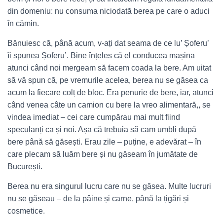
din domeniu: nu consuma niciodată berea pe care o aduci
în cămin.
Bănuiesc că, până acum, v-ați dat seama de ce lu’ Șoferu’
îi spunea Șoferu’. Bine înțeles că el conducea mașina
atunci când noi mergeam să facem coada la bere. Am uitat
să vă spun că, pe vremurile acelea, berea nu se găsea ca
acum la fiecare colț de bloc. Era penurie de bere, iar, atunci
când venea câte un camion cu bere la vreo alimentară,, se
vindea imediat – cei care cumpărau mai mult fiind
speculanți ca și noi. Așa că trebuia să cam umbli după
bere până să găsești. Erau zile – puține, e adevărat – în
care plecam să luăm bere și nu găseam în jumătate de
București.
Berea nu era singurul lucru care nu se găsea. Multe lucruri
nu se găseau – de la pâine și carne, până la țigări și
cosmetice.