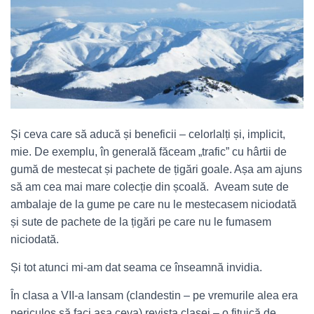
Și ceva care să aducă și beneficii – celorlalți și, implicit,
mie. De exemplu, în generală făceam „trafic” cu hârtii de
gumă de mestecat și pachete de țigări goale. Așa am ajuns
să am cea mai mare colecție din școală. Aveam sute de
ambalaje de la gume pe care nu le mestecasem niciodată
și sute de pachete de la țigări pe care nu le fumasem
niciodată.
Și tot atunci mi-am dat seama ce înseamnă invidia.
În clasa a VII-a lansam (clandestin – pe vremurile alea era
periculos să faci așa ceva) revista clasei – o fițuică de