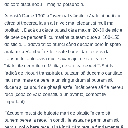
de care dispuneau – mașina personală.
Această Dacie 1300 a însemnat sfârșitul căratului berii cu
cârca și trecerea la un alt nivel; mai elegant și mult mai
profitabil. Dacă cu cârca puteai căra maxim 20-30 de sticle
de bere de persoană, cu mașina puteam duce și 100-150
de sticle. E adevărat că atunci când duceam bere în spate
arătam ca Rambo în zilele sale bune, dar trecerea la
transportul auto avea multe avantaje: ne scutea de
întâlnirile nedorite cu Miliția, ne scutea de wet T-Shirts
(adică de tricouri transpirate), puteam să ducem o cantitate
mult mai mare de bere la un singur drum și puteam să
ducem și calupuri de gheață astfel încât berea să fie mereu
rece (ceea ce vara constituia un avantaj competitiv
important).
Făcusem rost și de butoaie mari de plastic în care să
punem berea la rece. În condițiile astea ne permiteam să
bem și noi o bere rece, și să încălcăm regula fundamentală