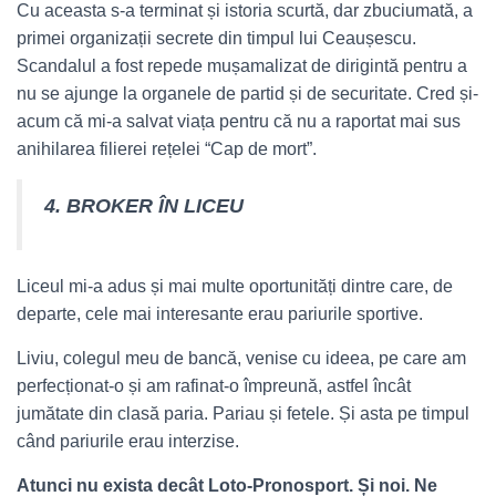
Cu aceasta s-a terminat și istoria scurtă, dar zbuciumată, a
primei organizații secrete din timpul lui Ceaușescu.
Scandalul a fost repede mușamalizat de dirigintă pentru a
nu se ajunge la organele de partid și de securitate. Cred și-
acum că mi-a salvat viața pentru că nu a raportat mai sus
anihilarea filierei rețelei “Cap de mort”.
4. BROKER ÎN LICEU
Liceul mi-a adus și mai multe oportunități dintre care, de
departe, cele mai interesante erau pariurile sportive.
Liviu, colegul meu de bancă, venise cu ideea, pe care am
perfecționat-o și am rafinat-o împreună, astfel încât
jumătate din clasă paria. Pariau și fetele. Și asta pe timpul
când pariurile erau interzise.
Atunci nu exista decât Loto-Pronosport. Și noi. Ne