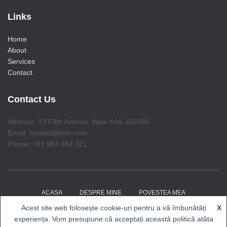
Links
Home
About
Services
Contact
Contact Us
Address: 13 Fifth Avenue, New York 101660
Email: contact@info.com
Phone: +91 987 654 321
ACASA
DESPRE MINE
POVESTEA MEA
Acest site web folosește cookie-uri pentru a vă îmbunătăți
X
COACHING CU RENALDO
EVENIMENTE
BLOG
experiența. Vom presupune că acceptați această politică atâta