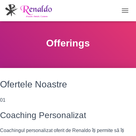
C
O
M
U
T
Offerings
Ă
N
A
V
I
G
A
Ofertele Noastre
R
E
A
01
Coaching Personalizat
Coachingul personalizat oferit de Renaldo îți permite să îți