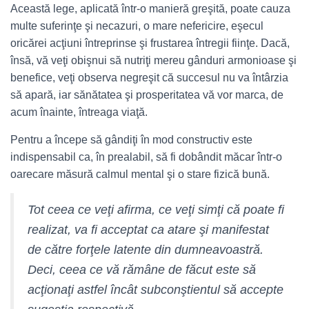
Această lege, aplicată într-o manieră greşită, poate cauza
multe suferinţe şi necazuri, o mare nefericire, eşecul
oricărei acţiuni întreprinse şi frustarea întregii fiinţe. Dacă,
însă, vă veţi obişnui să nutriţi mereu gânduri armonioase şi
benefice, veţi observa negreşit că succesul nu va întârzia
să apară, iar sănătatea şi prosperitatea vă vor marca, de
acum înainte, întreaga viaţă.
Pentru a începe să gândiţi în mod constructiv este
indispensabil ca, în prealabil, să fi dobândit măcar într-o
oarecare măsură calmul mental şi o stare fizică bună.
Tot ceea ce veţi afirma, ce veţi simţi că poate fi
realizat, va fi acceptat ca atare şi manifestat
de către forţele latente din dumneavoastră.
Deci, ceea ce vă rămâne de făcut este să
acţionaţi astfel încât subconştientul să accepte