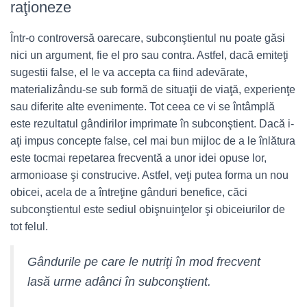
raţioneze
Într-o controversă oarecare, subconştientul nu poate găsi
nici un argument, fie el pro sau contra. Astfel, dacă emiteţi
sugestii false, el le va accepta ca fiind adevărate,
materializându-se sub formă de situaţii de viaţă, experienţe
sau diferite alte evenimente. Tot ceea ce vi se întâmplă
este rezultatul gândirilor imprimate în subconştient. Dacă i-
aţi impus concepte false, cel mai bun mijloc de a le înlătura
este tocmai repetarea frecventă a unor idei opuse lor,
armonioase şi construcive. Astfel, veţi putea forma un nou
obicei, acela de a întreţine gânduri benefice, căci
subconştientul este sediul obişnuinţelor şi obiceiurilor de
tot felul.
Gândurile pe care le nutriţi în mod frecvent
lasă urme adânci în subconştient.