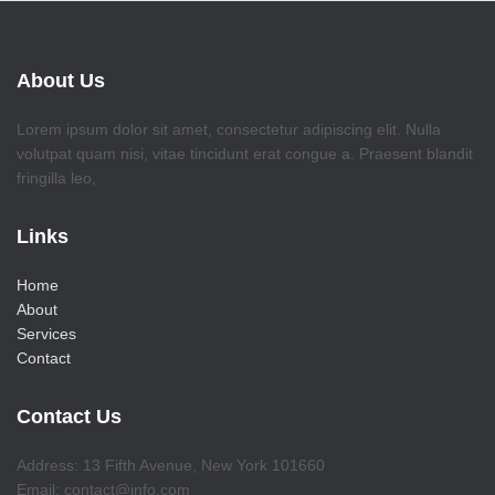
About Us
Lorem ipsum dolor sit amet, consectetur adipiscing elit. Nulla
volutpat quam nisi, vitae tincidunt erat congue a. Praesent blandit
fringilla leo,
Links
Home
About
Services
Contact
Contact Us
Address: 13 Fifth Avenue, New York 101660
Email: contact@info.com