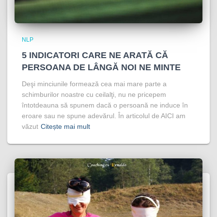
NLP
5 INDICATORI CARE NE ARATĂ CĂ
PERSOANA DE LÂNGĂ NOI NE MINTE
Deşi minciunile formează cea mai mare parte a
schimburilor noastre cu ceilalţi, nu ne pricepem
întotdeauna să spunem dacă o persoană ne induce în
eroare sau ne spune adevărul. În articolul de AICI am
văzut
Citește mai mult