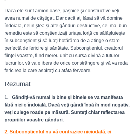
Dacă ele sunt armonioase, paşnice şi constructive veţi
avea numai de câştigat. Dar dacă aţi lăsat să vă domine
îndoiala, neliniştea şi alte gânduri destructive, cel mai bun
remediu este să conştientizaţi uriaşa forţă ce sălăşluieşte
în subconştient şi să luaţi hotărârea de a atinge o stare
perfectă de fericire şi sănătate. Subconştientul, creatorul
fiinţei voastre, fiind mereu unit cu sursa divină a tuturor
lucrurilor, vă va elibera de orice constrângere şi vă va reda
fericirea la care aspiraţi cu atâta fervoare.
Rezumat
1. Gândiţi-vă numai la bine şi binele se va manifesta
fără nici o îndoială. Dacă veţi gândi însă în mod negativ,
veţi culege roade pe măsură. Sunteţi chiar reflectarea
propriilor voastre gânduri.
2. Subconştientul nu vă contrazice niciodată, ci