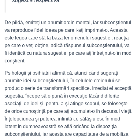
sugestia respectivă.
De pildă, emiteţi un anumit ordin mental, iar subconştientul
va reproduce fidel ideea pe care i-aţi imprimat-o. Aceasta
este legea care stă la baza fenomenului sugestiei: reacţia
pe care o veţi obţine, adică răspunsul subconştientului, va
fi identică cu natura sugestiei pe care aţi întreţinut-o în mod
conştient.
Psihologii şi psihiatrii afirmă că, atunci când sugeraţi
anumite idei subconştientului, în celulele creierului se
produc o serie de transformări specifice. Imediat el acceptă
sugestia, începe să o pună în execuţie făcând diferite
asociaţii de idei şi, pentru a-şi atinge scopul, se foloseşte
de orice cunoştinţă pe care aţi acumulat-o în decursul vieţii.
Înţelepciunea şi puterea infinită ce sălăşluiesc în mod
latent în dumneavoastră se află oricând la dispoziţia
subconştientului, iar acesta are capacitatea de a mobiliza