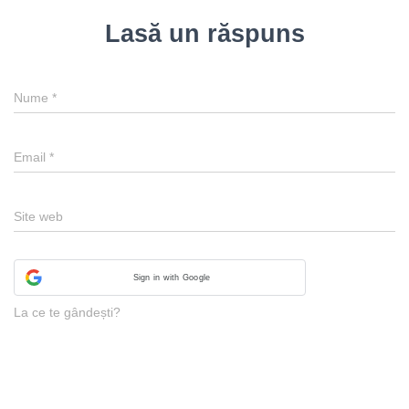
Lasă un răspuns
Nume
*
Email
*
Site web
Sign in with Google
La ce te gândești?