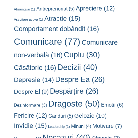
Apreciere
(12)
Antreprenoriat
(5)
Alimentatie
(1)
Atracție
(15)
Ascultare activă
(1)
Comportament dobândit
(16)
Comunicare
(77)
Comunicare
Cuplu
(30)
non-verbală
(16)
Decizii
(40)
Căsătorie
(16)
Despre Ea
(26)
Depresie
(14)
Despărțire
(26)
Despre El
(9)
Dragoste
(50)
Emotii
(6)
Dezinformare
(3)
Fericire
(12)
Gelozie
(10)
Ganduri
(5)
Invidie
(15)
Motivare
(7)
Minuni
(4)
Leadership
(1)
Necazuri
(40)