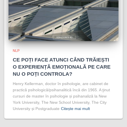
NLP
CE POȚI FACE ATUNCI CÂND TRĂIEȘTI
O EXPERIENȚĂ EMOȚIONALĂ PE CARE
NU O POȚI CONTROLA?
Henry Kellerman, doctor în psihologie, are cabinet de
practică psihologică/psihanalitică încă din 1965. A ţinut
cursuri de master în psihologie și psihanaliză la New
York University, The New School University, The City
University și Postgraduate
Citește mai mult