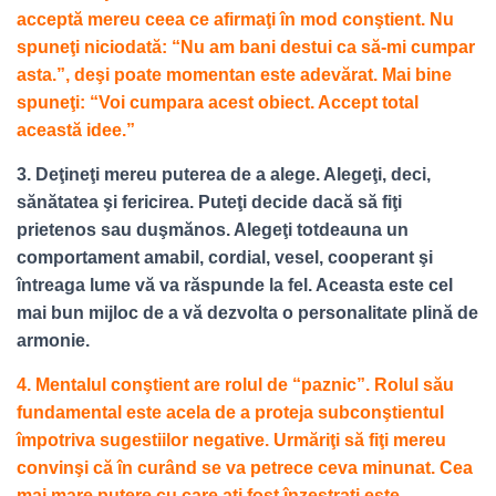
acceptă mereu ceea ce afirmaţi în mod conştient. Nu
spuneţi niciodată: “Nu am bani destui ca să-mi cumpar
asta.”, deşi poate momentan este adevărat. Mai bine
spuneţi: “Voi cumpara acest obiect. Accept total
această idee.”
3. Deţineţi mereu puterea de a alege. Alegeţi, deci,
sănătatea şi fericirea. Puteţi decide dacă să fiţi
prietenos sau duşmănos. Alegeţi totdeauna un
comportament amabil, cordial, vesel, cooperant şi
întreaga lume vă va răspunde la fel. Aceasta este cel
mai bun mijloc de a vă dezvolta o personalitate plină de
armonie.
4. Mentalul conştient are rolul de “paznic”. Rolul său
fundamental este acela de a proteja subconştientul
împotriva sugestiilor negative. Urmăriţi să fiţi mereu
convinşi că în curând se va petrece ceva minunat. Cea
mai mare putere cu care aţi fost înzestraţi este