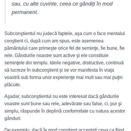
sau, cu alte cuvinte, ceea ce gândiţi în mod
permanent.
Subconştientul nu judecă faptele, aşa cum o face mentalul
conştient ci, după cum am spus, este asemenea
pământului care primeşte orice fel de seminţe, fie bune, fie
rele. Gândurile noastre sunt active şi ele constituie
seminţele din templu. Ideile negative, distructive, continuă
să lucreze în subconştient şi se vor manifesta în viaţa
voastră sub forma unor experienţe mai mult sau mai puţin
plăcute.
Aşadar, subconştientul nu este interesat dacă gândurile
voastre sunt bune sau rele, adevărate sau false, ci, pur şi
simplu, răspunde în deplină conformitate cu natura acestor
gânduri.
De exemplu, dacă în mod conştient acceptaţi ceva ca fiind