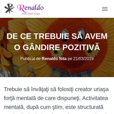
C
O
M
U
T
DE CE TREBUIE SĂ AVEM
Ă
N
O GÂNDIRE POZITIVĂ
A
V
I
Publicat de
Renaldo Nita
pe
21/03/2019
G
A
R
E
A
Trebuie să învăţaţi să folosiţi creator uriaşa
forţă mentală de care dispuneţi. Activitatea
mentală, după cum ştim, este structurată