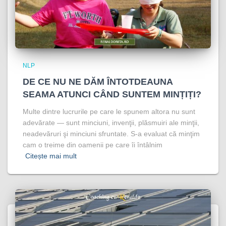
NLP
DE CE NU NE DĂM ÎNTOTDEAUNA
SEAMA ATUNCI CÂND SUNTEM MINȚIȚI?
Multe dintre lucrurile pe care le spunem altora nu sunt
adevărate — sunt minciuni, invenţii, plăsmuiri ale minţii,
neadevăruri şi minciuni sfruntate. S-a evaluat că minţim
cam o treime din oamenii pe care îi întâlnim
Citește mai mult