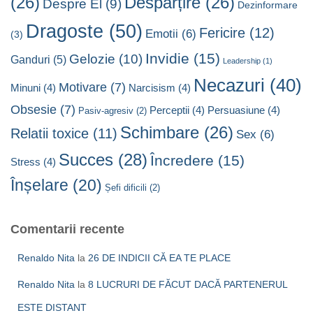
(26)
Despărțire
(26)
Despre El
(9)
Dezinformare
Dragoste
(50)
Fericire
(12)
Emotii
(6)
(3)
Invidie
(15)
Gelozie
(10)
Ganduri
(5)
Leadership
(1)
Necazuri
(40)
Motivare
(7)
Minuni
(4)
Narcisism
(4)
Obsesie
(7)
Perceptii
(4)
Persuasiune
(4)
Pasiv-agresiv
(2)
Schimbare
(26)
Relatii toxice
(11)
Sex
(6)
Succes
(28)
Încredere
(15)
Stress
(4)
Înșelare
(20)
Șefi dificili
(2)
Comentarii recente
Renaldo Nita
la
26 DE INDICII CĂ EA TE PLACE
Renaldo Nita
la
8 LUCRURI DE FĂCUT DACĂ PARTENERUL
ESTE DISTANT