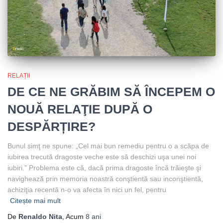
RELAȚII
DE CE NE GRĂBIM SĂ ÎNCEPEM O
NOUĂ RELAŢIE DUPĂ O
DESPĂRȚIRE?
Bunul simţ ne spune: „Cel mai bun remediu pentru o a scăpa de
iubirea trecută dragoste veche este să deschizi uşa unei noi
iubiri.” Problema este că, dacă prima dragoste încă trăieşte şi
navighează prin memoria noastră conştientă sau inconştientă,
achiziţia recentă n-o va afecta în nici un fel, pentru
Citește mai mult
De
Renaldo Nita
, Acum
8 ani