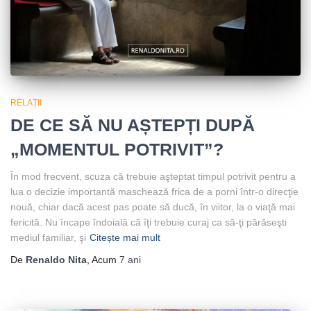
RELAȚII
DE CE SĂ NU AȘTEPȚI DUPĂ
„MOMENTUL POTRIVIT”?
În mod frecvent, scuza că trebuie aşteptat timpul potrivit pentru a
lua o decizie importantă maschează frica de a porni într-o direcţie
nouă, chiar dacă acest pas poate să ducă, în viitor, la o viaţă mai
fericită. Nu încape îndoială că îţi trebuie curaj ca să-ţi părăseşti
mediul familiar, şi
Citește mai mult
De
Renaldo Nita
, Acum
7 ani