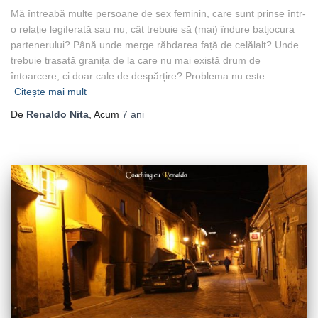
Mă întreabă multe persoane de sex feminin, care sunt prinse într-
o relație legiferată sau nu, cât trebuie să (mai) îndure batjocura
partenerului? Până unde merge răbdarea față de celălalt? Unde
trebuie trasată granița de la care nu mai există drum de
întoarcere, ci doar cale de despărțire? Problema nu este
Citește mai mult
De
Renaldo Nita
, Acum
7 ani