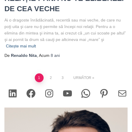
DE CEA VECHE
Ai o dragoste înrădăcinată, recentă sau mai veche, de care nu
poţi uita şi care nu-ţi permite să începi noi relaţii. Pentru a o
elimina din mintea şi inima ta, ai crezut că „un cui scoate pe altul”
şi ai pornit la drum să cauţi pe altcineva mai „mare” şi
Citește mai mult
De
Renaldo Nita
, Acum
8 ani
Paginație
1
2
3
URMĂTOR
LinkedIn
Facebook
Instagram
YouTube
WhatsApp
Pinterest
Mail
articole