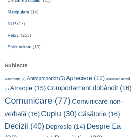
Creșterea copiilor
(11)
Manipulare
(14)
NLP
(17)
Relații
(253)
Spiritualitate
(13)
Subiecte
Apreciere
(12)
Antreprenoriat
(5)
Alimentatie
(1)
Ascultare activă
Comportament dobândit
(16)
Atracție
(15)
(1)
Comunicare
(77)
Comunicare non-
Cuplu
(30)
verbală
(16)
Căsătorie
(16)
Decizii
(40)
Despre Ea
Depresie
(14)