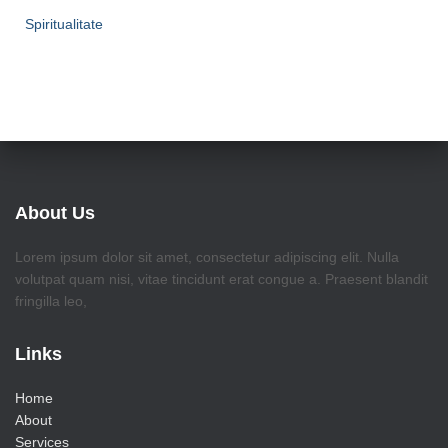
Spiritualitate
About Us
Lorem ipsum dolor sit amet, consectetur adipiscing elit. Nulla
volutpat quam nisi, vitae tincidunt erat congue a. Praesent blandit
fringilla leo,
Links
Home
About
Services