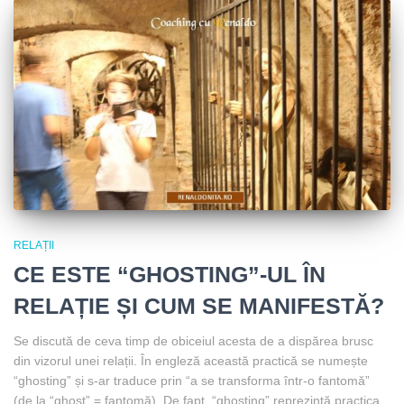
RELAȚII
CE ESTE “GHOSTING”-UL ÎN
RELAȚIE ȘI CUM SE MANIFESTĂ?
Se discută de ceva timp de obiceiul acesta de a dispărea brusc
din vizorul unei relații. În engleză această practică se numește
“ghosting” și s-ar traduce prin “a se transforma într-o fantomă”
(de la “ghost” = fantomă). De fapt, “ghosting” reprezintă practica