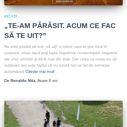
RELAȚII
„TE-AM PĂRĂSIT. ACUM CE FAC
SĂ TE UIT?”
Nu este posibil să vrei „să uiţi” o iubire care te ţine încă în
suspans, chiar dacă poţi lupta împotriva consecinţelor negative
ale unor amintiri şi să le rupi din aripi. Dar ceea ce vreau eu să
subliniez aici este faptul că nu există nici un fel de amnezie
autoindusă
Citește mai mult
De
Renaldo Nita
, Acum
8 ani