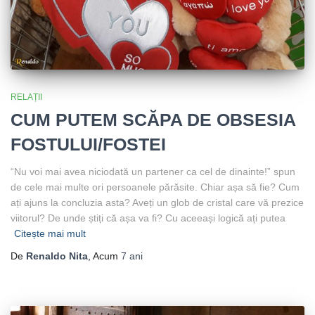
RELAȚII
CUM PUTEM SCĂPA DE OBSESIA
FOSTULUI/FOSTEI
“Nu voi mai avea niciodată un partener ca cel de dinainte!” spun
de cele mai multe ori persoanele părăsite. Chiar așa să fie? Cum
ați ajuns la concluzia asta? Aveți un glob de cristal care vă prezice
viitorul? De unde știți că așa va fi? Cu aceeași logică ați putea
Citește mai mult
De
Renaldo Nita
, Acum
7 ani