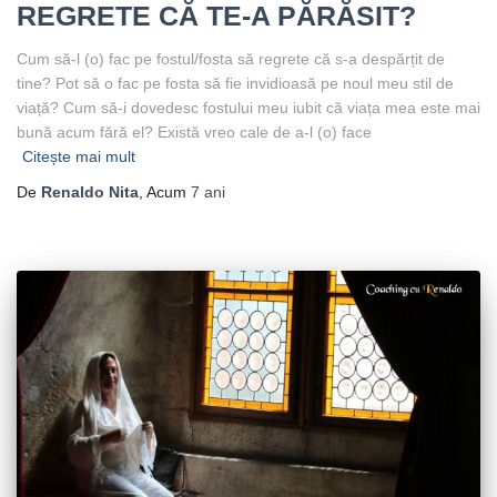
REGRETE CĂ TE-A PĂRĂSIT?
Cum să-l (o) fac pe fostul/fosta să regrete că s-a despărțit de
tine? Pot să o fac pe fosta să fie invidioasă pe noul meu stil de
viață? Cum să-i dovedesc fostului meu iubit că viața mea este mai
bună acum fără el? Există vreo cale de a-l (o) face
Citește mai mult
De
Renaldo Nita
, Acum
7 ani