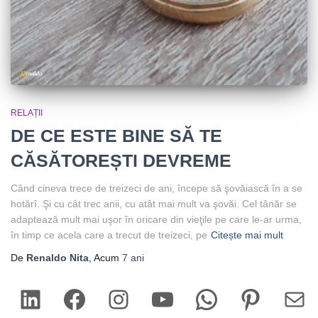
RELAȚII
DE CE ESTE BINE SĂ TE
CĂSĂTOREȘTI DEVREME
Când cineva trece de treizeci de ani, începe să şovăiască în a se
hotărî. Şi cu cât trec anii, cu atât mai mult va şovăi. Cel tânăr se
adaptează mult mai uşor în oricare din vieţile pe care le-ar urma,
în timp ce acela care a trecut de treizeci, pe
Citește mai mult
De
Renaldo Nita
, Acum
7 ani
LinkedIn
Facebook
Instagram
YouTube
WhatsApp
Pinterest
Mail