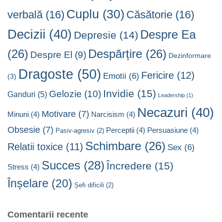
Cuplu
(30)
verbală
(16)
Căsătorie
(16)
Decizii
(40)
Despre Ea
Depresie
(14)
(26)
Despărțire
(26)
Despre El
(9)
Dezinformare
Dragoste
(50)
Fericire
(12)
Emotii
(6)
(3)
Invidie
(15)
Gelozie
(10)
Ganduri
(5)
Leadership
(1)
Necazuri
(40)
Motivare
(7)
Minuni
(4)
Narcisism
(4)
Obsesie
(7)
Perceptii
(4)
Persuasiune
(4)
Pasiv-agresiv
(2)
Schimbare
(26)
Relatii toxice
(11)
Sex
(6)
Succes
(28)
Încredere
(15)
Stress
(4)
Înșelare
(20)
Șefi dificili
(2)
Comentarii recente