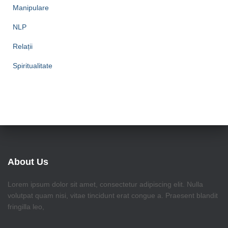
Manipulare
NLP
Relații
Spiritualitate
About Us
Lorem ipsum dolor sit amet, consectetur adipiscing elit. Nulla
volutpat quam nisi, vitae tincidunt erat congue a. Praesent blandit
fringilla leo,