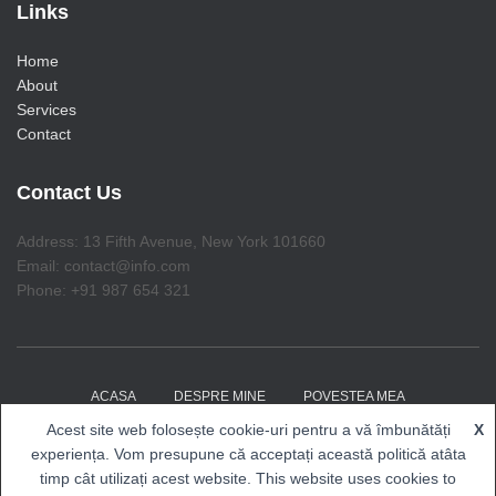
Links
Home
About
Services
Contact
Contact Us
Address: 13 Fifth Avenue, New York 101660
Email: contact@info.com
Phone: +91 987 654 321
ACASA
DESPRE MINE
POVESTEA MEA
Acest site web folosește cookie-uri pentru a vă îmbunătăți
X
COACHING CU RENALDO
EVENIMENTE
BLOG
experiența. Vom presupune că acceptați această politică atâta
timp cât utilizați acest website. This website uses cookies to