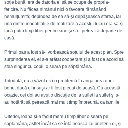
soţie bună, era de datoria ei să se ocupe de propria-i
fericire. Nu făcea nimănui nici o favoare rămânând
nemulţumită; depindea de ea să-şi depăşească starea, iar
una dintre modalităţile de realizare a acestui lucru era să-şi
facă puţin timp liber pentru sine şi să-I petreacă departe de
casă.
Primul pas a fost să-i vorbească soţului de acest plan. Spre
surprinderea ei, el s-a arătat cooperant şi a fost de acord să
stea singur cu copiii o seară pe săptămână.
Totodată, nu a văzut nici o problemă în angajarea unei
bone, dacă el însuşi ar fi fost plecat de acasă. Cu această
ocazie, cei doi au avut o discuţie de la suflet la suflet şi s-
au hotărât să petreacă mai mult timp împreună, ca familie.
Ulterior, Ioana şi-a făcut mereu timp liber o seară pe
săptămână, astfel încât să se întâlnească cu prietenii ei, şi,