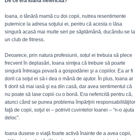
De ce era Ioana nefericită?
Ioana, o tânără mamă cu doi copii, nutrea resentimente
puternice la adresa soţului ei, pentru că acesta o lăsa
singură acasă mai multe seri pe săptămână, ducându-se la
un club de fitness.
Deoarece, prin natura profesiunii, soțul ei trebuia să plece
frecvent în deplasări, Ioana simţea că trebuie să poarte
singură întreaga povară a gospodăriei şi a copiilor. Ea ar fi
dorit ca soţul ei să-i dea o mână de ajutor. În plus, Ioana ar
fi dorit să mai iasă şi ea din casă, dar avea sentimentul că
nu poate să lase copiii cu o bonă. Era nefericită pentru că,
atunci când se punea problema împărţirii responsabilităţilor
faţă de copii, soţul ei – potrivit cuvintelor Ioanei – “n-o ajuta
deloc”.
Ioana dusese o viaţă foarte activă înainte de a avea copii,