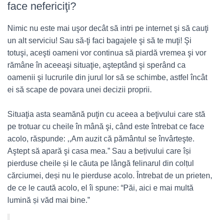
face nefericiţi?
Nimic nu este mai uşor decât să intri pe internet şi să cauţi
un alt serviciu! Sau să-ţi faci bagajele şi să te muţi! Şi
totuşi, aceşti oameni vor continua să piardă vremea şi vor
rămâne în aceeaşi situaţie, aşteptând şi sperând ca
oamenii şi lucrurile din jurul lor să se schimbe, astfel încât
ei să scape de povara unei decizii proprii.
Situaţia asta seamănă puţin cu aceea a beţivului care stă
pe trotuar cu cheile în mână şi, când este întrebat ce face
acolo, răspunde: ,,Am auzit că pământul se învârteşte.
Aştept să apară şi casa mea.” Sau a bețivului care își
pierduse cheile și le căuta pe lângă felinarul din colțul
cărciumei, deși nu le pierduse acolo. Întrebat de un prieten,
de ce le caută acolo, el îi spune: “Păi, aici e mai multă
lumină și văd mai bine.”