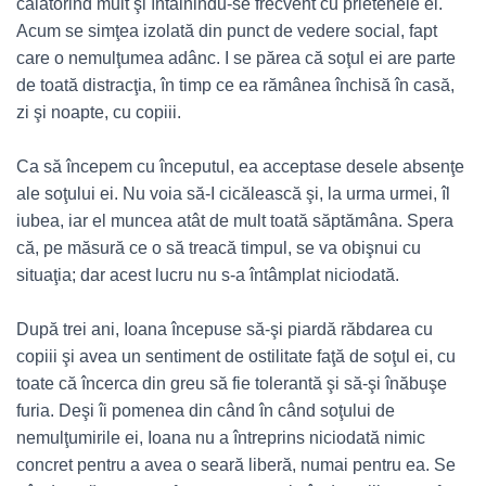
călătorind mult şi întâlnindu-se frecvent cu prietenele ei.
Acum se simţea izolată din punct de vedere social, fapt
care o nemulţumea adânc. I se părea că soţul ei are parte
de toată distracţia, în timp ce ea rămânea închisă în casă,
zi şi noapte, cu copiii.
Ca să începem cu începutul, ea acceptase desele absenţe
ale soţului ei. Nu voia să-I cicălească şi, la urma urmei, îl
iubea, iar el muncea atât de mult toată săptămâna. Spera
că, pe măsură ce o să treacă timpul, se va obişnui cu
situaţia; dar acest lucru nu s-a întâmplat niciodată.
După trei ani, Ioana începuse să-şi piardă răbdarea cu
copiii şi avea un sentiment de ostilitate faţă de soţul ei, cu
toate că încerca din greu să fie tolerantă şi să-şi înăbuşe
furia. Deşi îi pomenea din când în când soţului de
nemulţumirile ei, Ioana nu a întreprins niciodată nimic
concret pentru a avea o seară liberă, numai pentru ea. Se