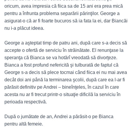
oricum, avea impresia că fiica sa de 15 ani era prea mică
pentru a înfrunta problema separării părinţilor. George a
asigurat-o că ar fi foarte bucuros să ia fata la ei, dar Biancăi
nu i-a plăcut ideea.
George a aşteptat timp de patru ani, după care s-a decis să
accepte o ofertă de serviciu în străinătate. El renunţase la
speranţa că Bianca se va hotărî vreodată să divorţeze.
Bianca a fost profund nefericită şi tulburată de faptul că
George s-a decis să plece tocmai când fiica ei nu mai avea
decât doi ani până la terminarea şcolii, după care ea l-ar fi
părăsit definitiv pe Andrei – bineînţeles, în cazul în care
acesta nu ar fi trecut printr-o situaţie dificilă la serviciu în
perioada respectivă.
După o jumătate de an, Andrei a părăsit-o pe Bianca
pentru altă femeie.