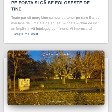
PE FOSTA ȘI CĂ SE FOLOSEȘTE DE
TINE
Toate par că merg bine cu noul partener pe care îl ai de
mai bine de jumătate de an (sau – poate – chiar de un
an împlinit). Vă înțelegeți de minune. Ai impresia că
Citește mai mult