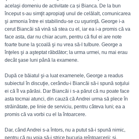
acelaşi domeniu de activitate ca și Bianca. De la bun
început s-au simţit apropiaţi unul de celălalt, comunicarea
şi armonia între ei stabilindu-se cu uşurinţă. George i-a
cerut Biancăi să vină să stea cu el, iar ea i-a promis că va
face asta, dar nu chiar acum, pentru că fiul ei are note
foarte bune la şcoală şi nu vrea să-I tulbure. George a
înţeles şi a aşteptat răbdător; la urma urmei, nu mai erau
decât şase luni până la examene.
După ce băiatul şi-a luat examenele, George a readus
subiectul în discuţie, cerându-i Biancăi să-i spună soţului
ei că îl va părăsi. Dar Biancăi i s-a părut că nu poate face
asta tocmai atunci, din cauză că Andrei urma să plece în
străinătate, pe linie de serviciu, pentru câteva luni; ea a
promis că va vorbi cu el Ia întoarcere.
Dar, când Andrei s-a întors, nu a putut să-i spună nimic,
pentru că nu voia să-i strice bucuria reîntoarcerii; şi,