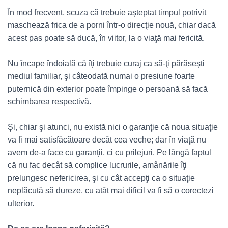
În mod frecvent, scuza că trebuie aşteptat timpul potrivit
maschează frica de a porni într-o direcţie nouă, chiar dacă
acest pas poate să ducă, în viitor, la o viaţă mai fericită.
Nu încape îndoială că îţi trebuie curaj ca să-ţi părăseşti
mediul familiar, şi câteodată numai o presiune foarte
puternică din exterior poate împinge o persoană să facă
schimbarea respectivă.
Şi, chiar şi atunci, nu există nici o garanţie că noua situaţie
va fi mai satisfăcătoare decât cea veche; dar în viaţă nu
avem de-a face cu garanţii, ci cu prilejuri. Pe lângă faptul
că nu fac decât să complice lucrurile, amânările îţi
prelungesc nefericirea, şi cu cât accepţi ca o situaţie
neplăcută să dureze, cu atât mai dificil va fi să o corectezi
ulterior.