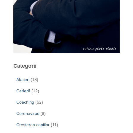
Categorii
Afaceri
(13)
Carieră
(12)
Coaching
(52)
Coronavirus
(8)
Creșterea copiilor
(11)