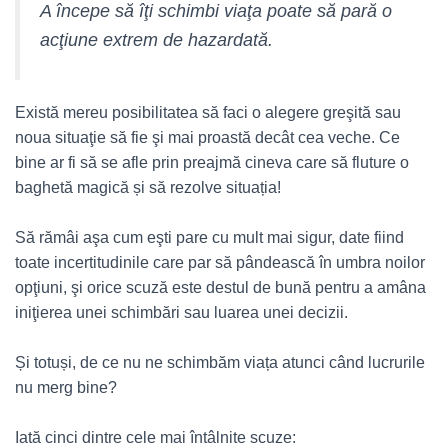
A începe să îţi schimbi viaţa poate să pară o
acţiune extrem de hazardată.
Există mereu posibilitatea să faci o alegere greşită sau
noua situaţie să fie şi mai proastă decât cea veche. Ce
bine ar fi să se afle prin preajmă cineva care să fluture o
baghetă magică și să rezolve situația!
Să rămâi aşa cum eşti pare cu mult mai sigur, date fiind
toate incertitudinile care par să pândească în umbra noilor
opţiuni, şi orice scuză este destul de bună pentru a amâna
iniţierea unei schimbări sau luarea unei decizii.
Și totuși, de ce nu ne schimbăm viața atunci când lucrurile
nu merg bine?
Iată cinci dintre cele mai întâlnite scuze: