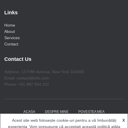
Links
Home
About
Services
Contact
Contact Us
Address: 13 Fifth Avenue, New York 101660
Email: contact@info.com
Phone: +91 987 654 321
ACASA
DESPRE MINE
POVESTEA MEA
Acest site web folosește cookie-uri pentru a vă îmbunătăți
X
COACHING CU RENALDO
EVENIMENTE
BLOG
experiența. Vom presupune că acceptați această politică atâta