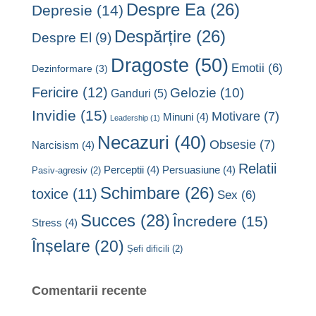
Despre Ea
(26)
Depresie
(14)
Despărțire
(26)
Despre El
(9)
Dragoste
(50)
Emotii
(6)
Dezinformare
(3)
Fericire
(12)
Gelozie
(10)
Ganduri
(5)
Invidie
(15)
Motivare
(7)
Minuni
(4)
Leadership
(1)
Necazuri
(40)
Obsesie
(7)
Narcisism
(4)
Relatii
Perceptii
(4)
Persuasiune
(4)
Pasiv-agresiv
(2)
Schimbare
(26)
toxice
(11)
Sex
(6)
Succes
(28)
Încredere
(15)
Stress
(4)
Înșelare
(20)
Șefi dificili
(2)
Comentarii recente