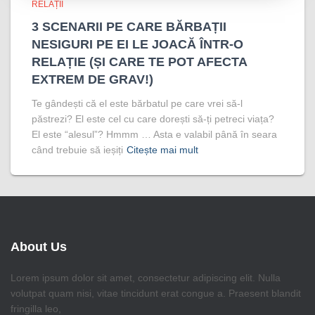
RELAȚII
3 SCENARII PE CARE BĂRBAȚII
NESIGURI PE EI LE JOACĂ ÎNTR-O
RELAȚIE (ȘI CARE TE POT AFECTA
EXTREM DE GRAV!)
Te gândești că el este bărbatul pe care vrei să-l
păstrezi? El este cel cu care dorești să-ți petreci viața?
El este “alesul”? Hmmm … Asta e valabil până în seara
când trebuie să ieșiți
Citește mai mult
About Us
Lorem ipsum dolor sit amet, consectetur adipiscing elit. Nulla
volutpat quam nisi, vitae tincidunt erat congue a. Praesent blandit
fringilla leo,