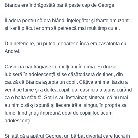
Bianca era îndrăgostită până peste cap de George.
Îl adora pentru că era blând, înţelegător şi foarte amuzant,
şi i-ar fi plăcut enorm să petreacă mai mult timp cu el.
Din nefericire, nu putea, deoarece încă era căsătorită cu
Andrei.
Căsnicia naufragiase cu mulţi ani în urmă. Ei doi se
iubiseră în adolescenţă şi se căsătoriseră de tineri, din
cauză că Bianca aştepta un copil. Câţiva ani mai târziu a
venit pe lume şi a doilea copil, dar căsnicia a ajuns curând
ca o baltă stătută. Soţii s-au înstrăinat; simţeau că nu mai
au nimic să-şi spună şi fiecare trăia, singur, în propria sa
lume, fiind ţinuţi împreună doar de copiii lor, acum
adolescenţi.
Şi iată că a apărut George, un bărbat divorţat care lucra în