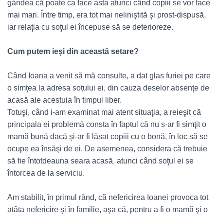
gândea că poate ca face asta atunci când copiii se vor face
mai mari. Între timp, era tot mai neliniştită şi prost-dispusă,
iar relaţia cu soţul ei începuse să se deterioreze.
Cum putem ieși din această setare?
Când Ioana a venit să mă consulte, a dat glas furiei pe care
o simţea la adresa soțului ei, din cauza deselor absenţe de
acasă ale acestuia în timpul liber.
Totuşi, când i-am examinat mai atent situaţia, a reieşit că
principala ei problemă consta în faptul că nu s-ar fi simţit o
mamă bună dacă şi-ar fi lăsat copiii cu o bonă, în loc să se
ocupe ea însăşi de ei. De asemenea, considera că trebuie
să fie întotdeauna seara acasă, atunci când soţul ei se
întorcea de la serviciu.
Am stabilit, în primul rând, că nefericirea Ioanei provoca tot
atâta nefericire şi în familie, aşa că, pentru a fi o mamă şi o