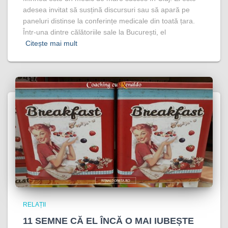
adesea invitat să susțină discursuri sau să apară pe
paneluri distinse la conferințe medicale din toată țara.
Într-una dintre călătoriile sale la București, el
Citește mai mult
RELAȚII
11 SEMNE CĂ EL ÎNCĂ O MAI IUBEȘTE