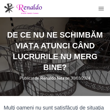
C
O
M
U
T
DE CE NU NE SCHIMBĂM
Ă
N
VIAȚA ATUNCI CÂND
A
V
LUCRURILE NU MERG
I
G
A
BINE?
R
E
A
Publicat de
Renaldo Nita
pe
30/03/2024
Mulţi oameni nu sunt satisfăcuţi de situaţia