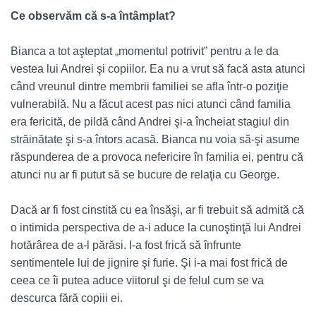
Ce observăm că s-a întâmplat?
Bianca a tot aşteptat „momentul potrivit” pentru a le da
vestea lui Andrei şi copiilor. Ea nu a vrut să facă asta atunci
când vreunul dintre membrii familiei se afla într-o poziţie
vulnerabilă. Nu a făcut acest pas nici atunci când familia
era fericită, de pildă când Andrei şi-a încheiat stagiul din
străinătate şi s-a întors acasă. Bianca nu voia să-şi asume
răspunderea de a provoca nefericire în familia ei, pentru că
atunci nu ar fi putut să se bucure de relaţia cu George.
Dacă ar fi fost cinstită cu ea însăşi, ar fi trebuit să admită că
o intimida perspectiva de a-i aduce la cunoştinţă lui Andrei
hotărârea de a-l părăsi. I-a fost frică să înfrunte
sentimentele lui de jignire şi furie. Şi i-a mai fost frică de
ceea ce îi putea aduce viitorul şi de felul cum se va
descurca fără copiii ei.