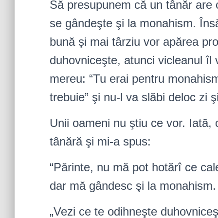
Să presupunem că un tânăr are c
se gândeşte şi la monahism. Însă
bună şi mai târziu vor apărea pr
duhovniceşte, atunci vicleanul îl 
mereu: “Tu erai pentru monahism, 
trebuie” şi nu-l va slăbi deloc zi 
Unii oameni nu ştiu ce vor. Iată, 
tânără şi mi-a spus:
“Părinte, nu mă pot hotărî ce ca
dar mă gândesc şi la monahism. 
„Vezi ce te odihneşte duhovniceşt