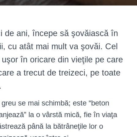
i de ani, începe să şovăiască în
ii, cu atât mai mult va şovăi. Cel
şor în oricare din vieţile pe care
care a trecut de treizeci, pe toate
.
i greu se mai schimbă; este “beton
ranjează” la o vârstă mică, fie în viaţa
strează până la bătrâneţile lor o