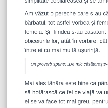
simplitate copilărească şi se arm
Am văzut o pereche care s-au că
bărbatul, tot astfel vorbea şi fem
femeia. Şi, fiindcă s-au căsătorit
obiceiurile lor, atât în vorbire, 
între ei cu mai multă uşurinţă.
Un proverb spune: „De mic căsătoreşte-t
Mai ales tânăra este bine ca până
să hotărască ce fel de viaţă va 
ei se va face tot mai greu, pentr