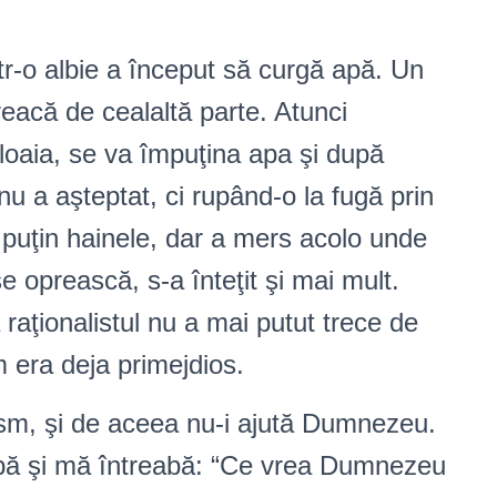
tr-o albie a început să curgă apă. Un
reacă de cealaltă parte. Atunci
ploaia, se va împuţina apa şi după
nu a aşteptat, ci rupând-o la fugă prin
t puţin hainele, dar a mers acolo unde
se oprească, s-a înteţit şi mai mult.
 raţionalistul nu a mai putut trece de
 era deja primejdios.
ism, şi de aceea nu-i ajută Dumnezeu.
libă şi mă întreabă: “Ce vrea Dumnezeu