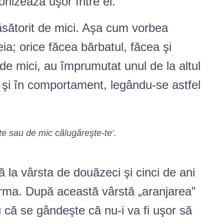
onizează uşor între ei.
sătorit de mici. Aşa cum vorbea
eia; orice făcea bărbatul, făcea şi
 de mici, au împrumutat unul de la altul
cât şi în comportament, legându-se astfel
e sau de mic călugăreşte-te’.
 la vârsta de douăzeci şi cinci de ani
urma. După această vârstă „aranjarea”
u că se gândeşte că nu-i va fi uşor să