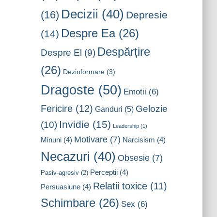
Decizii
(40)
(16)
Depresie
Despre Ea
(26)
(14)
Despărțire
Despre El
(9)
(26)
Dezinformare
(3)
Dragoste
(50)
Emotii
(6)
Fericire
(12)
Gelozie
Ganduri
(5)
Invidie
(15)
(10)
Leadership
(1)
Motivare
(7)
Minuni
(4)
Narcisism
(4)
Necazuri
(40)
Obsesie
(7)
Perceptii
(4)
Pasiv-agresiv
(2)
Relatii toxice
(11)
Persuasiune
(4)
Schimbare
(26)
Sex
(6)