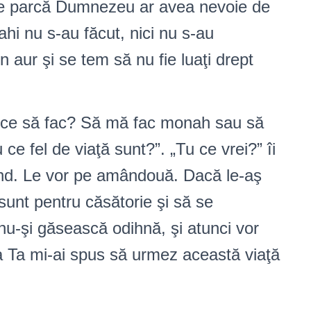
 de parcă Dumnezeu ar avea nevoie de
hi nu s-au făcut, nici nu s-au
in aur şi se tem să nu fie luaţi drept
te, ce să fac? Să mă fac monah sau să
 fel de viaţă sunt?”. „Tu ce vrei?” îi
pund. Le vor pe amândouă. Dacă le-aş
sunt pentru căsătorie şi să se
nu-şi găsească odihnă, şi atunci vor
ia Ta mi-ai spus să urmez această viaţă