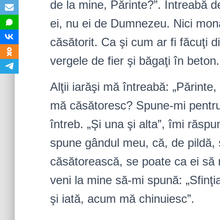
de la mine, Părinte?”. Întreabă
ei, nu ei de Dumnezeu. Nici mona
căsătorit. Ca şi cum ar fi făcuţi d
vergele de fier şi băgaţi în beton.
Alţii iarăşi mă întreabă: „Părin
mă căsătoresc? Spune-mi pentru ce
întreb. „Şi una şi alta”, îmi răs
spune gândul meu, că, de pildă, 
căsătorească, se poate ca ei să 
veni la mine să-mi spună: „Sfinţ
şi iată, acum mă chinuiesc”.