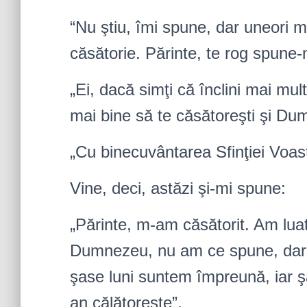
“Nu ştiu, îmi spune, dar uneori m
căsătorie. Părinte, te rog spune-m
„Ei, dacă simţi că înclini mai mul
mai bine să te căsătoreşti şi Dum
„Cu binecuvântarea Sfinţiei Voast
Vine, deci, astăzi şi-mi spune:
„Părinte, m-am căsătorit. Am luat
Dumnezeu, nu am ce spune, dar 
şase luni suntem împreună, iar ş
an călătoreşte”.