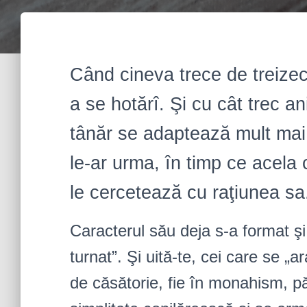
Când cineva trece de treizec
a se hotărî. Şi cu cât trec an
tânăr se adaptează mult mai u
le-ar urma, în timp ce acela 
le cercetează cu raţiunea sa
Caracterul său deja s-a format ş
turnat”. Şi uită-te, cei care se „a
de căsătorie, fie în monahism, pă