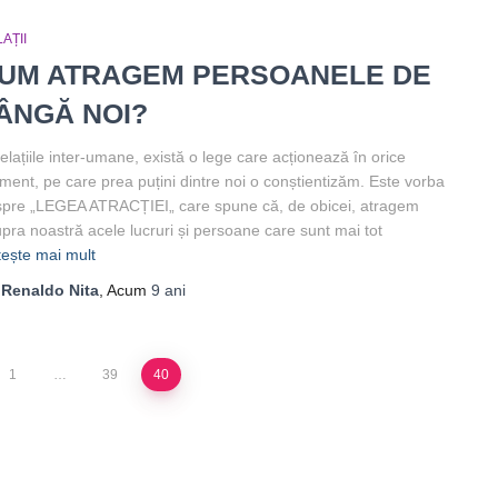
AȚII
UM ATRAGEM PERSOANELE DE
ÂNGĂ NOI?
relațiile inter-umane, există o lege care acționează în orice
ent, pe care prea puțini dintre noi o conștientizăm. Este vorba
pre „LEGEA ATRACȚIEI„ care spune că, de obicei, atragem
pra noastră acele lucruri și persoane care sunt mai tot
tește mai mult
e
Renaldo Nita
, Acum
9 ani
1
…
39
40