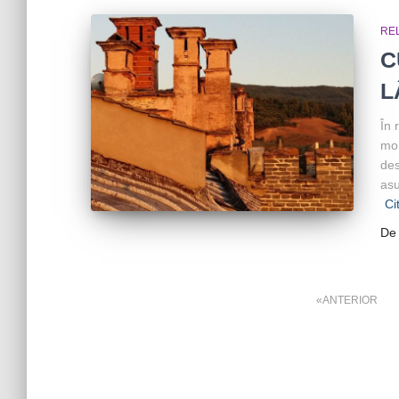
REL
C
L
În 
mom
des
asu
Ci
D
Paginație
ANTERIOR
articole