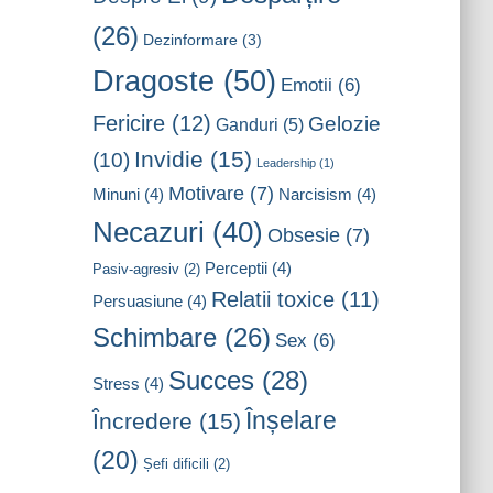
(26)
Dezinformare
(3)
Dragoste
(50)
Emotii
(6)
Fericire
(12)
Gelozie
Ganduri
(5)
Invidie
(15)
(10)
Leadership
(1)
Motivare
(7)
Minuni
(4)
Narcisism
(4)
Necazuri
(40)
Obsesie
(7)
Perceptii
(4)
Pasiv-agresiv
(2)
Relatii toxice
(11)
Persuasiune
(4)
Schimbare
(26)
Sex
(6)
Succes
(28)
Stress
(4)
Înșelare
Încredere
(15)
(20)
Șefi dificili
(2)