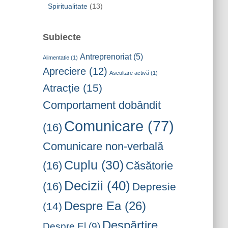
Spiritualitate
(13)
Subiecte
Antreprenoriat
(5)
Alimentatie
(1)
Apreciere
(12)
Ascultare activă
(1)
Atracție
(15)
Comportament dobândit
Comunicare
(77)
(16)
Comunicare non-verbală
Cuplu
(30)
(16)
Căsătorie
Decizii
(40)
(16)
Depresie
Despre Ea
(26)
(14)
Despărțire
Despre El
(9)