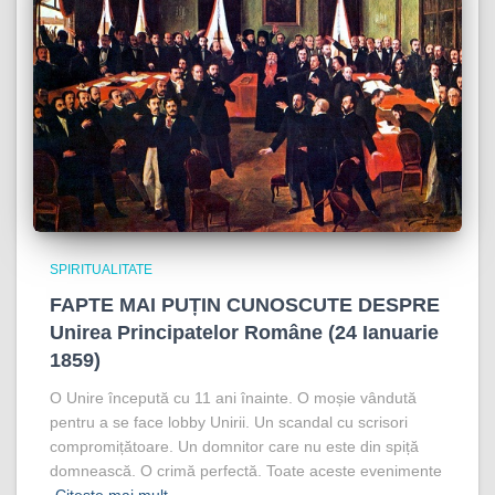
SPIRITUALITATE
FAPTE MAI PUȚIN CUNOSCUTE DESPRE
Unirea Principatelor Române (24 Ianuarie
1859)
O Unire începută cu 11 ani înainte. O moșie vândută
pentru a se face lobby Unirii. Un scandal cu scrisori
compromițătoare. Un domnitor care nu este din spiță
domnească. O crimă perfectă. Toate aceste evenimente
Citește mai mult