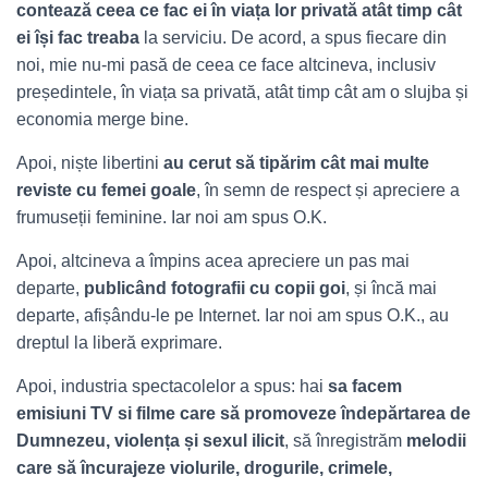
contează ceea ce fac ei în viața lor privată atât timp cât
ei își fac treaba
la serviciu. De acord, a spus fiecare din
noi, mie nu-mi pasă de ceea ce face altcineva, inclusiv
președintele, în viața sa privată, atât timp cât am o slujba și
economia merge bine.
Apoi, niște libertini
au cerut să tipărim cât mai multe
reviste cu femei goale
, în semn de respect și apreciere a
frumuseții feminine. Iar noi am spus O.K.
Apoi, altcineva a împins acea apreciere un pas mai
departe,
publicând fotografii cu copii goi
, și încă mai
departe, afișându-le pe Internet. Iar noi am spus O.K., au
dreptul la liberă exprimare.
Apoi, industria spectacolelor a spus: hai
sa facem
emisiuni TV si filme care să promoveze îndepărtarea de
Dumnezeu, violența și sexul ilicit
, să înregistrăm
melodii
care să încurajeze violurile, drogurile, crimele,