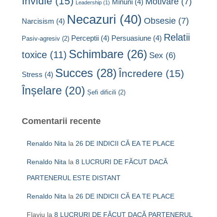
Invidie
(15)
Motivare
(7)
Minuni
(4)
Leadership
(1)
Necazuri
(40)
Obsesie
(7)
Narcisism
(4)
Relatii
Perceptii
(4)
Persuasiune
(4)
Pasiv-agresiv
(2)
Schimbare
(26)
toxice
(11)
Sex
(6)
Succes
(28)
Încredere
(15)
Stress
(4)
Înșelare
(20)
Șefi dificili
(2)
Comentarii recente
Renaldo Nita
la
26 DE INDICII CĂ EA TE PLACE
Renaldo Nita
la
8 LUCRURI DE FĂCUT DACĂ
PARTENERUL ESTE DISTANT
Renaldo Nita
la
26 DE INDICII CĂ EA TE PLACE
Flaviu
la
8 LUCRURI DE FĂCUT DACĂ PARTENERUL