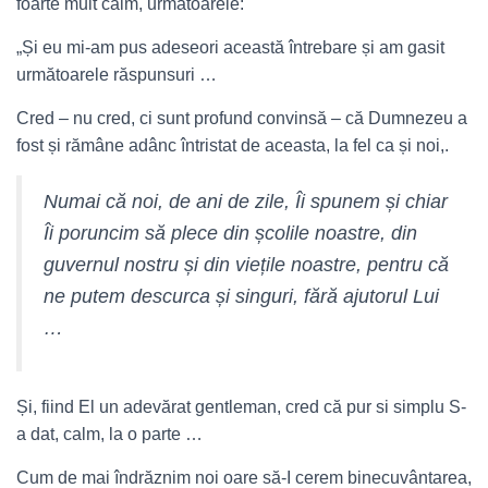
foarte mult calm, următoarele:
„Și eu mi-am pus adeseori această întrebare și am gasit
următoarele răspunsuri …
Cred – nu cred, ci sunt profund convinsă – că Dumnezeu a
fost și rămâne adânc întristat de aceasta, la fel ca și noi,.
Numai că noi, de ani de zile, Îi spunem și chiar
Îi poruncim să plece din școlile noastre, din
guvernul nostru și din viețile noastre, pentru că
ne putem descurca și singuri, fără ajutorul Lui
…
Și, fiind El un adevărat gentleman, cred că pur si simplu S-
a dat, calm, la o parte …
Cum de mai îndrăznim noi oare să-I cerem binecuvântarea,