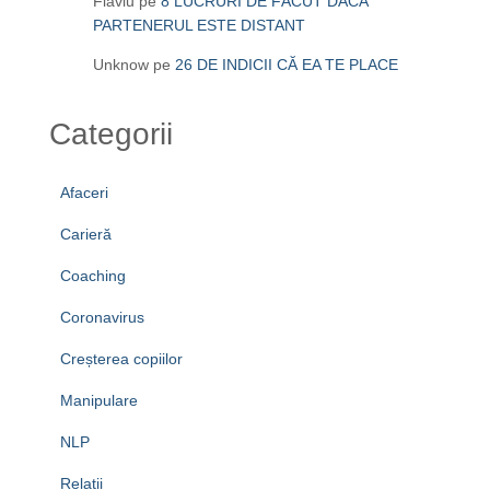
Flaviu
pe
8 LUCRURI DE FĂCUT DACĂ
PARTENERUL ESTE DISTANT
Unknow
pe
26 DE INDICII CĂ EA TE PLACE
Categorii
Afaceri
Carieră
Coaching
Coronavirus
Creșterea copiilor
Manipulare
NLP
Relații