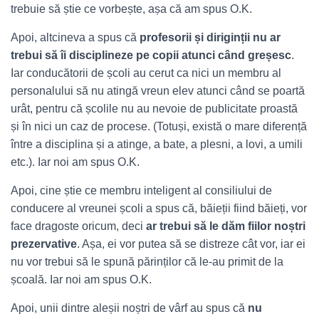
trebuie să știe ce vorbește, așa că am spus O.K.
Apoi, altcineva a spus că
profesorii și diriginții nu ar
trebui să îi disciplineze pe copii atunci când greșesc
.
Iar conducătorii de școli au cerut ca nici un membru al
personalului să nu atingă vreun elev atunci când se poartă
urât, pentru că școlile nu au nevoie de publicitate proastă
și în nici un caz de procese. (Totuși, există o mare diferență
între a disciplina și a atinge, a bate, a plesni, a lovi, a umili
etc.). Iar noi am spus O.K.
Apoi, cine știe ce membru inteligent al consiliului de
conducere al vreunei școli a spus că, băieții fiind băieți, vor
face dragoste oricum, deci
ar trebui să le dăm fiilor noștri
prezervative
. Așa, ei vor putea să se distreze cât vor, iar ei
nu vor trebui să le spună părinților că le-au primit de la
școală. Iar noi am spus O.K.
Apoi, unii dintre aleșii noștri de vârf au spus că
nu