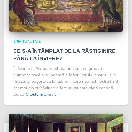
SPIRITUALITATE
CE S-A ÎNTÂMPLAT DE LA RĂSTIGINIRE
PÂNĂ LA ÎNVIERE?
În Sfânta și Marea Sâmbătă prăznuim îngroparea
dumnezeiască și trupească a Mântuitorului nostru Iisus
Hristos și pogorârea la iad, prin care neamul nostru fiind
chemat din stricăciune a fost mutat spre viață veșnică.
De ce
Citește mai mult