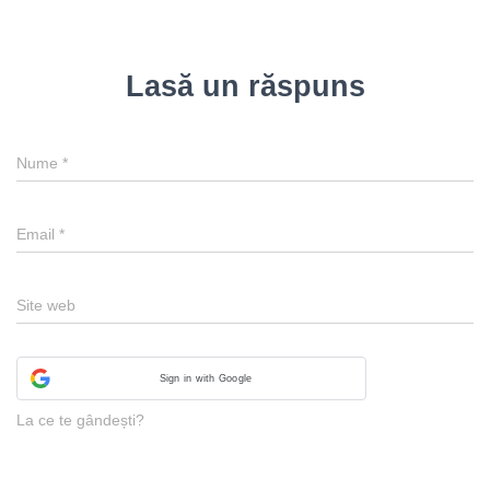
Lasă un răspuns
Nume
*
Email
*
Site web
Sign in with Google
La ce te gândești?