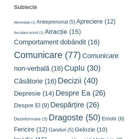
Subiecte
Apreciere
(12)
Antreprenoriat
(5)
Alimentatie
(1)
Atracție
(15)
Ascultare activă
(1)
Comportament dobândit
(16)
Comunicare
(77)
Comunicare
Cuplu
(30)
non-verbală
(16)
Decizii
(40)
Căsătorie
(16)
Despre Ea
(26)
Depresie
(14)
Despărțire
(26)
Despre El
(9)
Dragoste
(50)
Emotii
(6)
Dezinformare
(3)
Fericire
(12)
Gelozie
(10)
Ganduri
(5)