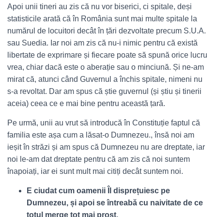
Apoi unii tineri au zis că nu vor biserici, ci spitale, deși
statisticile arată că în România sunt mai multe spitale la
numărul de locuitori decât în țări dezvoltate precum S.U.A.
sau Suedia. Iar noi am zis că nu-i nimic pentru că există
libertate de exprimare și fiecare poate să spună orice lucru
vrea, chiar dacă este o aberație sau o minciună. Și ne-am
mirat că, atunci când Guvernul a închis spitale, nimeni nu
s-a revoltat. Dar am spus că știe guvernul (și știu și tinerii
aceia) ceea ce e mai bine pentru această țară.
Pe urmă, unii au vrut să introducă în Constituție faptul că
familia este așa cum a lăsat-o Dumnezeu., însă noi am
ieșit în străzi și am spus că Dumnezeu nu are dreptate, iar
noi le-am dat dreptate pentru că am zis că noi suntem
înapoiați, iar ei sunt mult mai citiți decât suntem noi.
E ciudat cum oamenii Îl disprețuiesc pe
Dumnezeu, și apoi se întreabă cu naivitate de ce
totul merge tot mai prost.