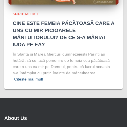
SPIRITUALITATE
CINE ESTE FEMEIA PĂCĂTOASĂ CARE A
UNS CU MIR PICIOARELE
MÂNTUITORULUI? DE CE S-A MÂNIAT
IUDA PE EA?
În Sfânta și Marea Miercuri dumnezeieștii Părinți au
hotărât să se facă pomenire de femeia cea păcătoasă
care a uns cu mir pe Domnul, pentru că lucrul aceasta
s-a întâmplat cu puțin înainte de mântuitoarea
Citește mai mult
About Us