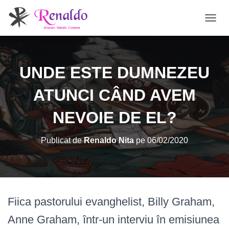
C
O
M
U
T
UNDE ESTE DUMNEZEU
Ă
N
ATUNCI CÂND AVEM
A
V
NEVOIE DE EL?
I
G
A
Publicat de
Renaldo Nita
pe
06/02/2020
R
E
A
Fiica pastorului evanghelist, Billy Graham,
Anne Graham, într-un interviu în emisiunea