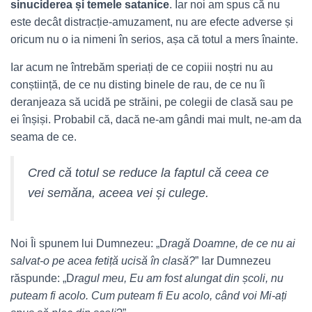
sinuciderea și temele satanice
. Iar noi am spus că nu
este decât distracție-amuzament, nu are efecte adverse și
oricum nu o ia nimeni în serios, așa că totul a mers înainte.
Iar acum ne întrebăm speriați de ce copiii noștri nu au
conștiință, de ce nu disting binele de rau, de ce nu îi
deranjeaza să ucidă pe străini, pe colegii de clasă sau pe
ei înșiși. Probabil că, dacă ne-am gândi mai mult, ne-am da
seama de ce.
Cred că totul se reduce la faptul că ceea ce
vei semăna, aceea vei și culege.
Noi Îi spunem lui Dumnezeu: „D
ragă Doamne, de ce nu ai
salvat-o pe acea fetiță ucisă în clasă?
” Iar Dumnezeu
răspunde: „D
ragul meu, Eu am fost alungat din școli, nu
puteam fi acolo. Cum puteam fi Eu acolo, când voi Mi-ați