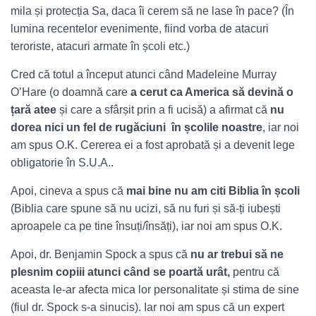
mila și protecția Sa, daca îi cerem să ne lase în pace? (În
lumina recentelor evenimente, fiind vorba de atacuri
teroriste, atacuri armate în școli etc.)
Cred că totul a început atunci când Madeleine Murray
O’Hare (o doamnă care
a cerut ca America să devină o
țară atee
și care a sfârșit prin a fi ucisă) a afirmat că
nu
dorea nici un fel de rugăciuni în școlile noastre
, iar noi
am spus O.K. Cererea ei a fost aprobată și a devenit lege
obligatorie în S.U.A..
Apoi, cineva a spus că
mai bine nu am citi Biblia în școli
(Biblia care spune să nu ucizi, să nu furi și să-ți iubești
aproapele ca pe tine însuți/însăți), iar noi am spus O.K.
Apoi, dr. Benjamin Spock a spus că
nu ar trebui să ne
plesnim copiii atunci când se poartă urât,
pentru că
aceasta le-ar afecta mica lor personalitate și stima de sine
(fiul dr. Spock s-a sinucis). Iar noi am spus că un expert