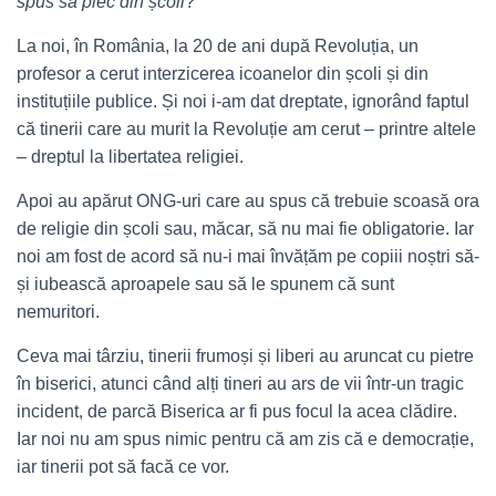
spus să plec din școli
?”
La noi, în România, la 20 de ani după Revoluția, un
profesor a cerut interzicerea icoanelor din școli și din
instituțiile publice. Și noi i-am dat dreptate, ignorând faptul
că tinerii care au murit la Revoluție am cerut – printre altele
– dreptul la libertatea religiei.
Apoi au apărut ONG-uri care au spus că trebuie scoasă ora
de religie din școli sau, măcar, să nu mai fie obligatorie. Iar
noi am fost de acord să nu-i mai învățăm pe copiii noștri să-
și iubească aproapele sau să le spunem că sunt
nemuritori.
Ceva mai târziu, tinerii frumoși și liberi au aruncat cu pietre
în biserici, atunci când alți tineri au ars de vii într-un tragic
incident, de parcă Biserica ar fi pus focul la acea clădire.
Iar noi nu am spus nimic pentru că am zis că e democrație,
iar tinerii pot să facă ce vor.