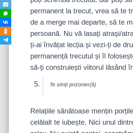
permanent la trecut, vrea să te t
de a merge mai departe, să te me
persoană. Nu vă lasați atrași/at
ți-ai învățat lecția și vezi-ți de 
permanență trecutul și îl foloseșt
să-ți construiești viitorul lăsân
Te simți prizonier(ă)
Relațiile sănătoase mențin porțile
celălalt te iubește. Nici unul dint