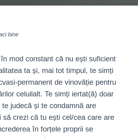
aci bine
în mod constant că nu ești suficient
itatea ta și, mai tot timpul, te simți
 cvasi-permanent de vinovăție pentru
rilor celuilalt. Te simți iertat(ă) doar
e te judecă și te condamnă are
i să crezi că tu ești cel/cea care are
crederea în forțele proprii se