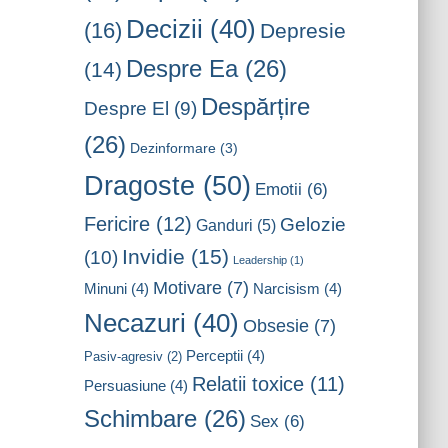
Decizii
(40)
(16)
Depresie
Despre Ea
(26)
(14)
Despărțire
Despre El
(9)
(26)
Dezinformare
(3)
Dragoste
(50)
Emotii
(6)
Fericire
(12)
Gelozie
Ganduri
(5)
Invidie
(15)
(10)
Leadership
(1)
Motivare
(7)
Minuni
(4)
Narcisism
(4)
Necazuri
(40)
Obsesie
(7)
Perceptii
(4)
Pasiv-agresiv
(2)
Relatii toxice
(11)
Persuasiune
(4)
Schimbare
(26)
Sex
(6)