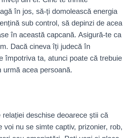
ragă în jos, să-ți domolească energia
nțină sub control, să depinzi de acea
rase în această capcană. Asigură-te ca
drum. Dacă cineva îți judecă în
e împotriva ta, atunci poate că trebuie
d în urmă acea persoană.
 relației deschise deoarece știi că
re voi nu se simte captiv, prizonier, rob,