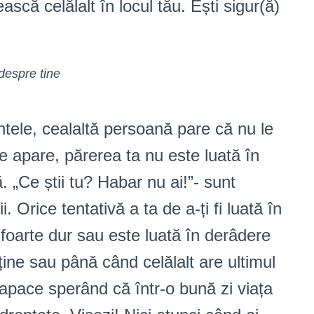
că celălalt în locul tău. Ești sigur(ă)
 despre tine
mentele, cealaltă persoană pare că nu le
 apare, părerea ta nu este luată în
. „Ce știi tu? Habar nu ai!”- sunt
ii. Orice tentativă a ta de a-ți fi luată în
foarte dur sau este luată în derâdere
ine sau până când celălalt are ultimul
arapace sperând că într-o bună zi viața