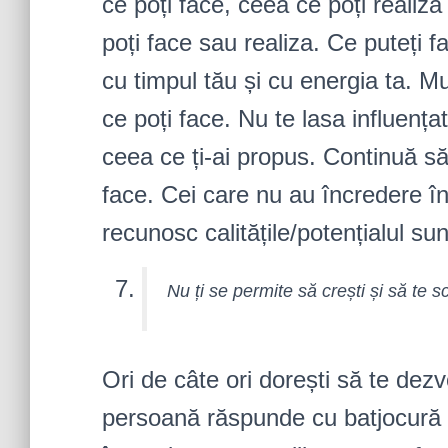
ce poți face, ceea ce poți realiz
poți face sau realiza. Ce puteți 
cu timpul tău și cu energia ta. M
ce poți face. Nu te lasa influența
ceea ce ți-ai propus. Continuă să 
face. Cei care nu au încredere în t
recunosc calitățile/potențialul sun
Nu ți se permite să crești și să te s
Ori de câte ori dorești să te dezv
persoană răspunde cu batjocură 