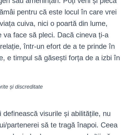
geri sau amenințări. Poți veni și pleca
rămâi pentru că este locul în care vrei
 viața cuiva, nici o poartă din lume,
te va face să pleci. Dacă cineva ți-a
elație, într-un efort de a te prinde în
e, e timpul să găsești forța de a izbi în
orite și discreditate
i definească visurile și abilitățile, nu
lui/partenerei să te tragă înapoi. Ceea