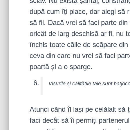
sclav. Nu există șantaj, constrân
după cum îți place, dar alegi să 
să fii. Dacă vrei să faci parte din
oricât de larg deschisă ar fi, nu 
închis toate căile de scăpare din r
ceva din care nu vrei să faci part
poartă și a o sparge.
Visurile și calitățile tale sunt batjoc
Atunci cănd îl lași pe celălalt să-ț
faci decât să îi permiți parteneru