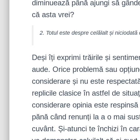
diminuează până ajungi să gândeas
că asta vrei?
2. Totul este despre celălalt și niciodată
Deși îți exprimi trăirile și senti
aude. Orice problemă sau opțiune
considerare și nu este respectată
replicile clasice în astfel de situaț
considerare opinia este respinsă 
pănă când renunți la a o mai susț
cuvânt. Și-atunci te închizi în c