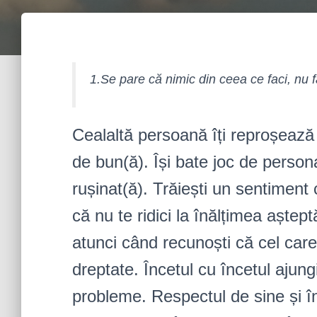
1.Se pare că nimic din ceea ce faci, nu f
Cealaltă persoană îți reproșează 
de bun(ă). Își bate joc de personal
rușinat(ă). Trăiești un sentiment
că nu te ridici la înălțimea așteptă
atunci când recunoști că cel car
dreptate. Încetul cu încetul ajung
probleme. Respectul de sine și în