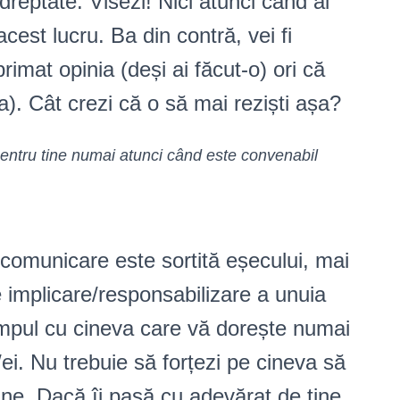
dreptate. Visezi! Nici atunci când ai
cest lucru. Ba din contră, vei fi
rimat opinia (deși ai făcut-o) ori că
a). Cât crezi că o să mai reziști așa?
pentru tine numai atunci când este convenabil
ă comunicare este sortită eșecului, mai
e implicare/responsabilizare a unuia
timpul cu cineva care vă dorește numai
/ei. Nu trebuie să forțezi pe cineva să
 tine. Dacă îi pasă cu adevărat de tine,