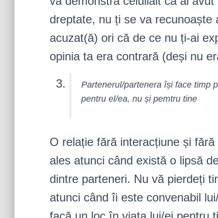
va demonstra celuilalt că ai avut 
dreptate, nu ți se va recunoaște a
acuzat(ă) ori că de ce nu ți-ai exp
opinia ta era contrară (deși nu er
Partenerul/partenera își face timp 
pentru el/ea, nu și pemtru tine
O relație fără interacțiune și făr
ales atunci când există o lipsă d
dintre parteneri. Nu vă pierdeți 
atunci când îi este convenabil lui
facă un loc în viața lui/ei pentru