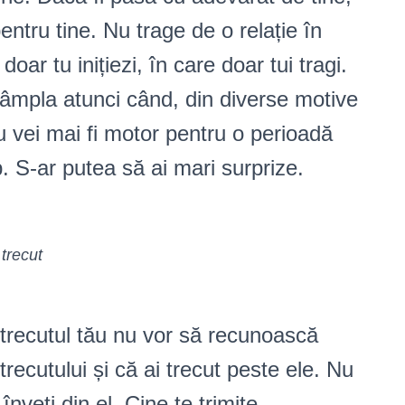
pentru tine. Nu trage de o relație în
oar tu inițiezi, în care doar tui tragi.
ntâmpla atunci când, din diverse motive
u vei mai fi motor pentru o perioadă
. S-ar putea să ai mari surprize.
trecut
trecutul tău nu vor să recunoască
 trecutului și că ai trecut peste ele. Nu
înveți din el. Cine te trimite