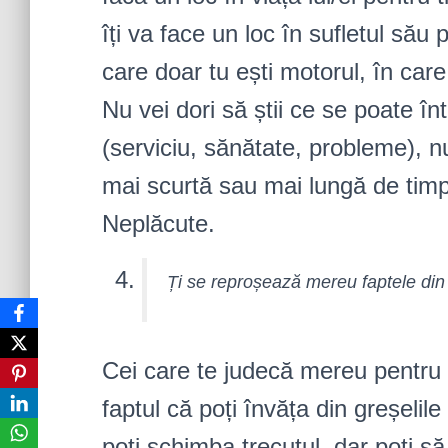
îți va face un loc în sufletul său 
care doar tu ești motorul, în care d
Nu vei dori să știi ce se poate î
(serviciu, sănătate, probleme), n
mai scurtă sau mai lungă de timp
Neplăcute.
Ți se reproșează mereu faptele din 
Cei care te judecă mereu pentru 
faptul că poți învăța din greșelile
poți schimba trecutul, dar poți să 