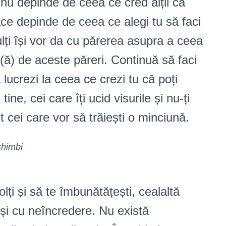
a nu depinde de ceea ce cred alții că
face depinde de ceea ce alegi tu să faci
ulți își vor da cu părerea asupra a ceea
t(ă) de aceste păreri. Continuă să faci
lucrezi la ceea ce crezi tu că poți
ine, cei care îți ucid visurile și nu-ți
t cei care vor să trăiești o minciună.
chimbi
olți și să te îmbunătățești, cealaltă
și cu neîncredere. Nu există