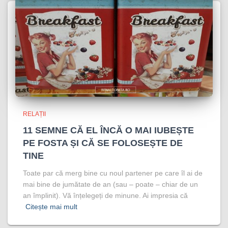
RELAȚII
11 SEMNE CĂ EL ÎNCĂ O MAI IUBEȘTE
PE FOSTA ȘI CĂ SE FOLOSEȘTE DE
TINE
Toate par că merg bine cu noul partener pe care îl ai de
mai bine de jumătate de an (sau – poate – chiar de un
an împlinit). Vă înțelegeți de minune. Ai impresia că
Citește mai mult