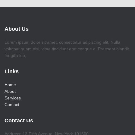
About Us
Lorem ipsum dolor sit amet, consectetur adipiscing elit. Nulla
volutpat quam nisi, vitae tincidunt erat congue a. Praesent blandit
fringilla leo,
Links
Home
About
Services
Contact
Contact Us
Address: 13 Fifth Avenue, New York 101660