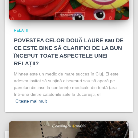
RELAȚII
POVESTEA CELOR DOUĂ LAURE sau DE
CE ESTE BINE SĂ CLARIFICI DE LA BUN
ÎNCEPUT TOATE ASPECTELE UNEI
RELAȚII?
Mihnea este un medic de mare succes în Cluj. El este
adesea invitat să susțină discursuri sau să apară pe
paneluri distinse la conferințe medicale din toată țara.
Într-una dintre călătoriile sale la București, el
Citește mai mult