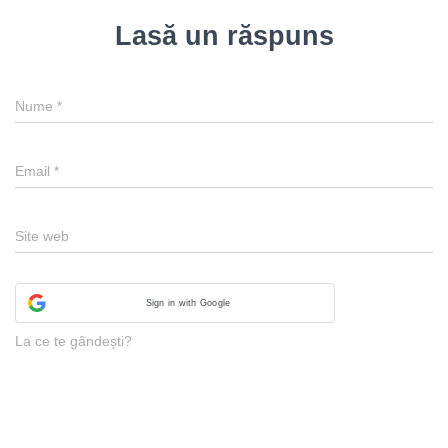
Lasă un răspuns
Nume
*
Email
*
Site web
Sign in with Google
La ce te gândești?