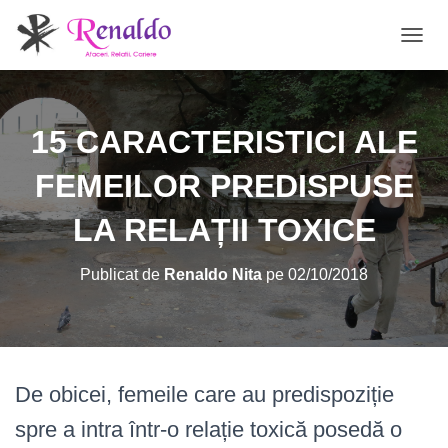
C
O
M
U
T
15 CARACTERISTICI ALE
Ă
N
FEMEILOR PREDISPUSE
A
V
LA RELAȚII TOXICE
I
G
A
Publicat de
Renaldo Nita
pe
02/10/2018
R
E
A
De obicei, femeile care au predispoziție
spre a intra într-o relație toxică posedă o