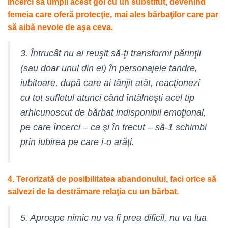
încerci să umpli acest gol cu un substitut, devenind
femeia care oferă protecţie, mai ales bărbaţilor care par
să aibă nevoie de aşa ceva.
3. Întrucât nu ai reuşit să-ţi transformi părinţii
(sau doar unul din ei) în personajele tandre,
iubitoare, după care ai tânjit atât, reacţionezi
cu tot sufletul atunci când întâlneşti acel tip
arhicunoscut de bărbat indisponibil emoţional,
pe care încerci – ca şi în trecut – să-1 schimbi
prin iubirea pe care i-o arăţi.
4. Terorizată de posibilitatea abandonului, faci orice să
salvezi de la destrămare relaţia cu un bărbat.
5. Aproape nimic nu va fi prea dificil, nu va lua