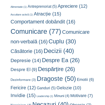
Apreciere
(12)
Antreprenoriat
(5)
Alimentatie
(1)
Atracție
(15)
Ascultare activă
(1)
Comportament dobândit
(16)
Comunicare
(77)
Comunicare
Cuplu
(30)
non-verbală
(16)
Decizii
(40)
Căsătorie
(16)
Despre Ea
(26)
Depresie
(14)
Despărțire
(26)
Despre El
(9)
Dragoste
(50)
Emotii
(6)
Dezinformare
(3)
Fericire
(12)
Gelozie
(10)
Ganduri
(5)
Invidie
(15)
Motivare
(7)
Minuni
(4)
Leadership
(1)
Necazuri
(40)
Obsesie
(7)