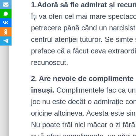
1.Adoră să fie admirat și recu
îți va oferi cel mai mare spectaco
petrecere până când un narcisist 
centrul atenției tuturor. Se simte 
preface că a făcut ceva extraordi
recunoscut.
2. Are nevoie de complimente 
însuși.
Complimentele fac ca un n
joc nu este decât o admirație con
oricine altcineva. Acesta este si
Nu poate trăi nici măcar o zi fă