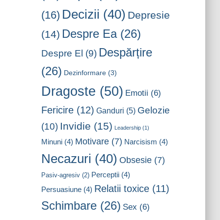
Decizii
(40)
(16)
Depresie
Despre Ea
(26)
(14)
Despărțire
Despre El
(9)
(26)
Dezinformare
(3)
Dragoste
(50)
Emotii
(6)
Fericire
(12)
Gelozie
Ganduri
(5)
Invidie
(15)
(10)
Leadership
(1)
Motivare
(7)
Minuni
(4)
Narcisism
(4)
Necazuri
(40)
Obsesie
(7)
Perceptii
(4)
Pasiv-agresiv
(2)
Relatii toxice
(11)
Persuasiune
(4)
Schimbare
(26)
Sex
(6)