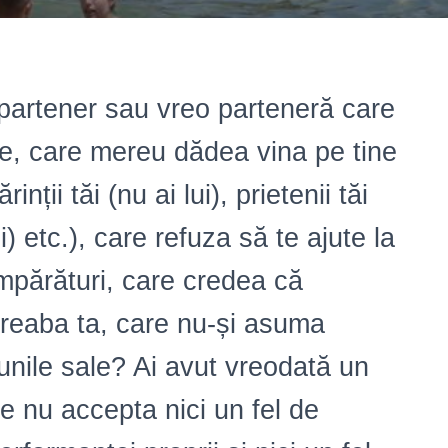
partener sau vreo parteneră care
e, care mereu dădea vina pe tine
nții tăi (nu ai lui), prietenii tăi
lui) etc.), care refuza să te ajute la
umpărături, care credea că
 treaba ta, care nu-și asuma
unile sale? Ai avut vreodată un
e nu accepta nici un fel de