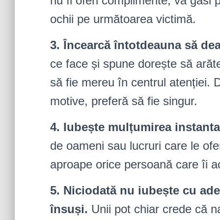
nu îi oferi complimente, va găsi 
ochii pe următoarea victimă.
3. Încearcă întotdeauna să dea 
ce face și spune dorește să arăte 
să fie mereu în centrul atenției. 
motive, preferă să fie singur.
4. Iubește mulțumirea instant
de oameni sau lucruri care le ofer
aproape orice persoană care îi a
5. Niciodată nu iubește cu ade
însuși.
Unii pot chiar crede că na