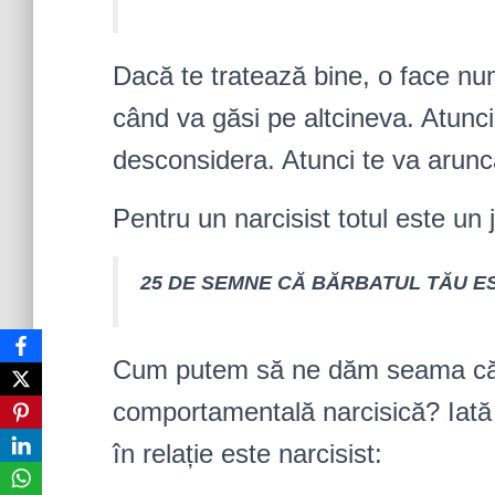
Dacă te tratează bine, o face nu
când va găsi pe altcineva. Atunci
desconsidera. Atunci te va arunc
Pentru un narcisist totul este un jo
25 DE SEMNE CĂ BĂRBATUL TĂU E
Cum putem să ne dăm seama că u
comportamentală narcisică? Iată
în relație este narcisist: