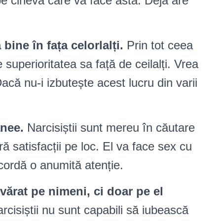
pe cineva care va face asta. Deja are
bine în fața celorlalți.
Prin tot ceea
superioritatea sa față de ceilalți. Vrea
Dacă nu-i izbutește acest lucru din varii
anee.
Narcisiștii sunt mereu în căutare
ă satisfacții pe loc. El va face sex cu
cordă o anumită atenție.
vărat pe nimeni, ci doar pe el
rcisiștii nu sunt capabili să iubească