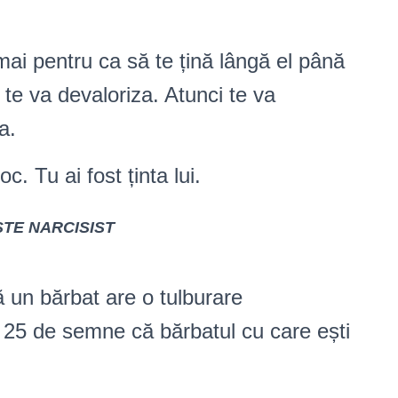
mai pentru ca să te țină lângă el până
 te va devaloriza. Atunci te va
a.
c. Tu ai fost ținta lui.
STE NARCISIST
n bărbat are o tulburare
 25 de semne că bărbatul cu care ești