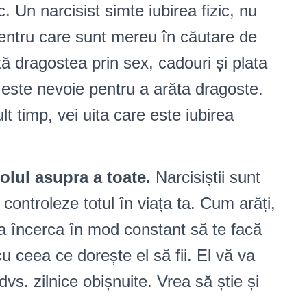
. Un narcisist simte iubirea fizic, nu
entru care sunt mereu în căutare de
ată dragostea prin sex, cadouri și plata
e este nevoie pentru a arăta dragoste.
t timp, vei uita care este iubirea
olul asupra a toate.
Narcisiștii sunt
 controleze totul în viața ta. Cum arăți,
Va încerca în mod constant să te facă
cu ceea ce dorește el să fii. El vă va
 dvs. zilnice obișnuite. Vrea să știe și