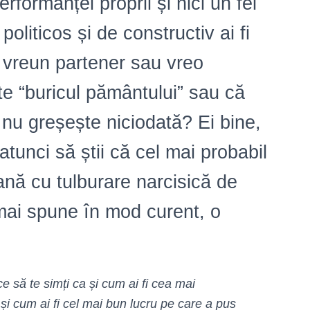
rformanței proprii și nici un fel
politicos și de constructiv ai fi
 vreun partener sau vreo
e “buricul pământului” sau că
nu greșește niciodată? Ei bine,
tunci să știi că cel mai probabil
ană cu tulburare narcisică de
mai spune în mod curent, o
ce să te simți ca și cum ai fi cea mai
i cum ai fi cel mai bun lucru pe care a pus