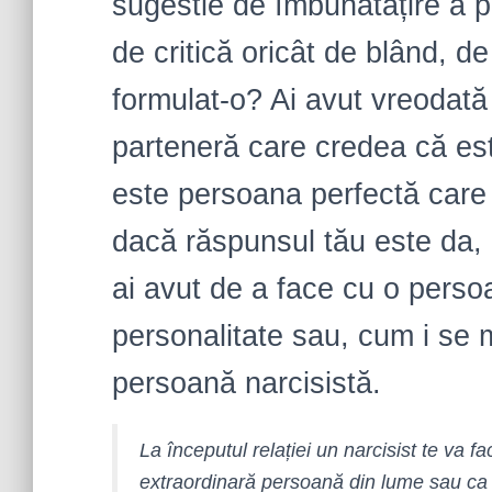
sugestie de îmbunătățire a pe
de critică oricât de blând, de 
formulat-o? Ai avut vreodată
parteneră care credea că est
este persoana perfectă care 
dacă răspunsul tău este da, a
ai avut de a face cu o perso
personalitate sau, cum i se 
persoană narcisistă.
La începutul relației un narcisist te va fa
extraordinară persoană din lume sau ca ș