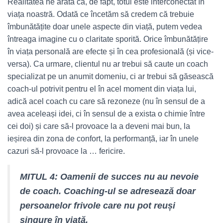
Realitatea ne arată că, de fapt, totul este interconectat în
viața noastră. Odată ce încetăm să credem că trebuie
îmbunătățite doar unele aspecte din viață, putem vedea
întreaga imagine cu o claritate sporită. Orice îmbunătățire
în viața personală are efecte și în cea profesională (și vice-
versa). Ca urmare, clientul nu ar trebui să caute un coach
specializat pe un anumit domeniu, ci ar trebui să găsească
coach-ul potrivit pentru el în acel moment din viața lui,
adică acel coach cu care să rezoneze (nu în sensul de a
avea aceleași idei, ci în sensul de a exista o chimie între
cei doi) și care să-l provoace la a deveni mai bun, la
ieșirea din zona de confort, la performanță, iar în unele
cazuri să-l provoace la … fericire.
MITUL 4: Oamenii de succes nu au nevoie
de coach. Coaching-ul se adresează doar
persoanelor frivole care nu pot reuși
singure în viață.