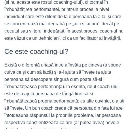
(și nu acesta este rostul coaching-ului), ci tocmai în
îmbunătățirea performanței, printr-un proces la nivel
individual care este diferit de la o persoană la alta, și care
se concentrează mai degrabă pe „aici și acum”, decât pe
trecutul sau viitorul îndepărtat. În acest proces, coach-ul nu
este văzut ca un „tehnician”, ci ca un facilitator al învățării.
Ce este coaching-ul?
Există o diferență uriașă între a învăța pe cineva (a spune
cuiva ce și cum să facă) și a-l ajuta să învețe (a ajuta
persoana să descopere singură cum poate să-și
îmbunătățească performanța). În esență, rolul coach-ului
este de a ajută persoana de lângă tine să-și
îmbunătățească propria performanță; cu alte cuvinte, o ajuți
să învețe. Un bun coach crede că persoana din fața lui are
întotdeauna răspunsul la propriile probleme, iar persoana
respectivă conștientizează că are (ar putea avea) nevoie