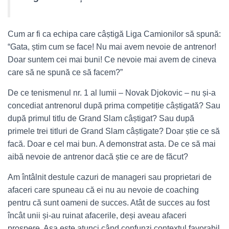
Cum ar fi ca echipa care câștigă Liga Camionilor să spună:
“Gata, știm cum se face! Nu mai avem nevoie de antrenor!
Doar suntem cei mai buni! Ce nevoie mai avem de cineva
care să ne spună ce să facem?”
De ce tenismenul nr. 1 al lumii – Novak Djokovic – nu și-a
concediat antrenorul după prima competiție câștigată? Sau
după primul titlu de Grand Slam câștigat? Sau după
primele trei titluri de Grand Slam câștigate? Doar știe ce să
facă. Doar e cel mai bun. A demonstrat asta. De ce să mai
aibă nevoie de antrenor dacă știe ce are de făcut?
Am întâlnit destule cazuri de manageri sau proprietari de
afaceri care spuneau că ei nu au nevoie de coaching
pentru că sunt oameni de succes. Atât de succes au fost
încât unii și-au ruinat afacerile, deși aveau afaceri
prospere. Așa este atunci când confunzi contextul favorabil