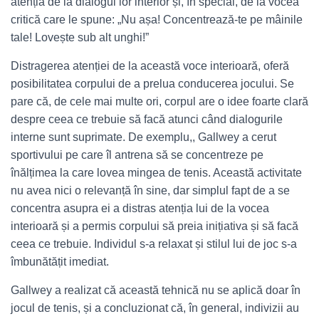
atenția de la dialogul lor interior și, în special, de la vocea
critică care le spune: „Nu așa! Concentrează-te pe mâinile
tale! Lovește sub alt unghi!”
Distragerea atenției de la această voce interioară, oferă
posibilitatea corpului de a prelua conducerea jocului. Se
pare că, de cele mai multe ori, corpul are o idee foarte clară
despre ceea ce trebuie să facă atunci când dialogurile
interne sunt suprimate. De exemplu,, Gallwey a cerut
sportivului pe care îl antrena să se concentreze pe
înălțimea la care lovea mingea de tenis. Această activitate
nu avea nici o relevanță în sine, dar simplul fapt de a se
concentra asupra ei a distras atenția lui de la vocea
interioară și a permis corpului să preia inițiativa și să facă
ceea ce trebuie. Individul s-a relaxat și stilul lui de joc s-a
îmbunătățit imediat.
Gallwey a realizat că această tehnică nu se aplică doar în
jocul de tenis, și a concluzionat că, în general, indivizii au