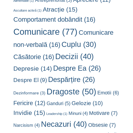
Alimentatie
(1)
Atracție
(15)
Ascultare activă
(1)
Comportament dobândit
(16)
Comunicare
(77)
Comunicare
Cuplu
(30)
non-verbală
(16)
Decizii
(40)
Căsătorie
(16)
Despre Ea
(26)
Depresie
(14)
Despărțire
(26)
Despre El
(9)
Dragoste
(50)
Emotii
(6)
Dezinformare
(3)
Fericire
(12)
Gelozie
(10)
Ganduri
(5)
Invidie
(15)
Motivare
(7)
Minuni
(4)
Leadership
(1)
Necazuri
(40)
Obsesie
(7)
Narcisism
(4)