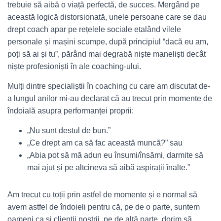
trebuie să aibă o viață perfectă, de succes. Mergând pe
această logică distorsionată, unele persoane care se dau
drept coach apar pe rețelele sociale etalând vilele
personale și mașini scumpe, după principiul “dacă eu am,
poți să ai și tu”, părând mai degrabă niște maneliști decât
niște profesioniști în ale coaching-ului.
Mulți dintre specialiștii în coaching cu care am discutat de-
a lungul anilor mi-au declarat că au trecut prin momente de
îndoială asupra performanței proprii:
„Nu sunt destul de bun.”
„Ce drept am ca să fac această muncă?” sau
„Abia pot să mă adun eu însumi/însămi, darmite să
mai ajut și pe altcineva să aibă aspirații înalte.”
Am trecut cu toții prin astfel de momente și e normal să
avem astfel de îndoieli pentru că, pe de o parte, suntem
oameni ca și clienții noștrii, pe de altă parte, dorim să