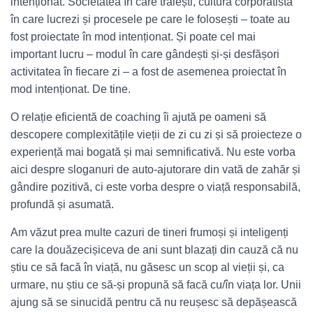
intenționat. Societatea în care trăiești, cultura corporatistă
în care lucrezi și procesele pe care le folosești – toate au
fost proiectate în mod intenționat. Și poate cel mai
important lucru – modul în care gândești și-și desfășori
activitatea în fiecare zi – a fost de asemenea proiectat în
mod intenționat. De tine.
O relație eficientă de coaching îi ajută pe oameni să
descopere complexitățile vieții de zi cu zi și să proiecteze o
experiență mai bogată și mai semnificativă. Nu este vorba
aici despre sloganuri de auto-ajutorare din vată de zahăr și
gândire pozitivă, ci este vorba despre o viață responsabilă,
profundă și asumată.
Am văzut prea multe cazuri de tineri frumoși și inteligenți
care la douăzecișiceva de ani sunt blazați din cauză că nu
știu ce să facă în viață, nu găsesc un scop al vieții și, ca
urmare, nu știu ce să-și propună să facă cu/în viața lor. Unii
ajung să se sinucidă pentru că nu reușesc să depășească