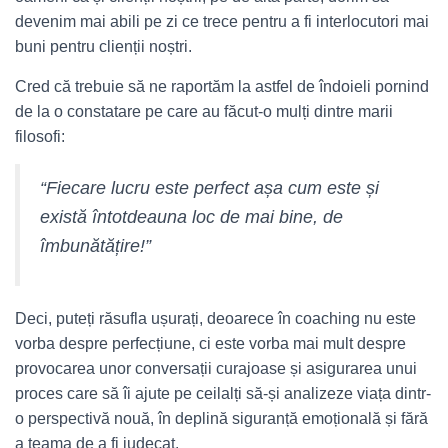
devenim mai abili pe zi ce trece pentru a fi interlocutori mai
buni pentru clienții noștri.
Cred că trebuie să ne raportăm la astfel de îndoieli pornind
de la o constatare pe care au făcut-o mulți dintre marii
filosofi:
“Fiecare lucru este perfect așa cum este și
există întotdeauna loc de mai bine, de
îmbunătățire!”
Deci, puteți răsufla ușurați, deoarece în coaching nu este
vorba despre perfecțiune, ci este vorba mai mult despre
provocarea unor conversații curajoase și asigurarea unui
proces care să îi ajute pe ceilalți să-și analizeze viața dintr-
o perspectivă nouă, în deplină siguranță emoțională și fără
a teama de a fi judecat.