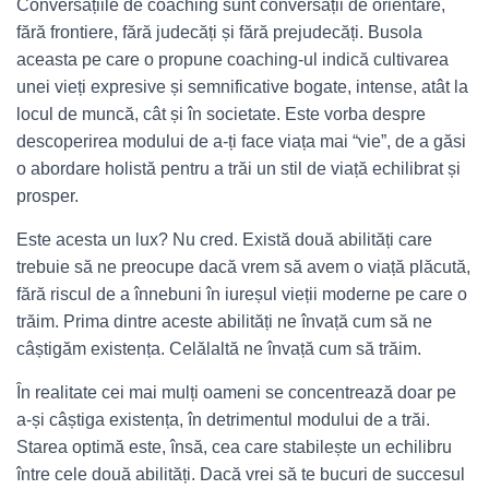
Conversațiile de coaching sunt conversații de orientare,
fără frontiere, fără judecăți și fără prejudecăți. Busola
aceasta pe care o propune coaching-ul indică cultivarea
unei vieți expresive și semnificative bogate, intense, atât la
locul de muncă, cât și în societate. Este vorba despre
descoperirea modului de a-ți face viața mai “vie”, de a găsi
o abordare holistă pentru a trăi un stil de viață echilibrat și
prosper.
Este acesta un lux? Nu cred. Există două abilități care
trebuie să ne preocupe dacă vrem să avem o viață plăcută,
fără riscul de a înnebuni în iureșul vieții moderne pe care o
trăim. Prima dintre aceste abilități ne învață cum să ne
câștigăm existența. Celălaltă ne învață cum să trăim.
În realitate cei mai mulți oameni se concentrează doar pe
a-și câștiga existența, în detrimentul modului de a trăi.
Starea optimă este, însă, cea care stabilește un echilibru
între cele două abilități. Dacă vrei să te bucuri de succesul