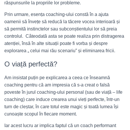
răspunsurile la propriile lor probleme.
Prin urmare, esența coaching-ului constă în a ajuta
oamenii să învețe să reducă la tăcere vocea interioară și
să permită instinctelor sau subconștientului lor să preia
controlul. Câteodată asta se poate realiza prin distragerea
atenției, însă în alte situații poate fi vorba și despre
explorarea „ celui mai rău scenariu” și eliminarea fricii.
O viață perfectă?
Am insistat puțin pe explicarea a ceea ce înseamnă
coaching pentru că am impresia că s-a creat o falsă
poveste în jurul coaching-ului personal (sau de viață – life
coaching) care induce crearea unui vieți perfecte, într-un
turn de cleștar, în care totul este magic și toată lumea își
cunoaște scopul în fiecare moment.
Iar acest lucru ar implica faptul că un coach performant