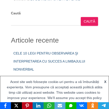
Caută
CAUTĂ
Articole recente
CELE 10 LEGI PENTRU OBSERVAREA ŞI
INTERPRETAREA CU SUCCES A LIMBAJULUI
NONVERBAL
CE S-A ÎNTÂMPLAT DE LA RĂSTIGINIRE PÂNĂ LA
Acest site web folosește cookie-uri pentru a vă îmbunătăți
X
ÎNVIERE?
experiența. Vom presupune că acceptați această politică atâta
timp cât utilizați acest website. This website uses cookies to
POVESTEA CELOR DOUĂ LAURE sau DE CE ESTE
improve your experience. We'll assume you accept this policy
as long as you are using this website
Accept
View Policy
BINE SĂ CLARIFICI DE LA BUN ÎNCEPUT TOATE