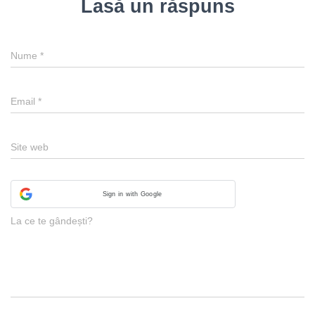
Lasă un răspuns
Nume
*
Email
*
Site web
Sign in with Google
La ce te gândești?