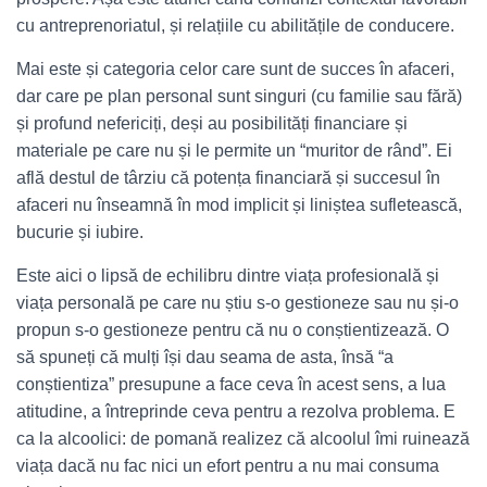
cu antreprenoriatul, și relațiile cu abilitățile de conducere.
Mai este și categoria celor care sunt de succes în afaceri,
dar care pe plan personal sunt singuri (cu familie sau fără)
și profund nefericiți, deși au posibilități financiare și
materiale pe care nu și le permite un “muritor de rând”. Ei
află destul de târziu că potența financiară și succesul în
afaceri nu înseamnă în mod implicit și liniștea sufletească,
bucurie și iubire.
Este aici o lipsă de echilibru dintre viața profesională și
viața personală pe care nu știu s-o gestioneze sau nu și-o
propun s-o gestioneze pentru că nu o conștientizează. O
să spuneți că mulți își dau seama de asta, însă “a
conștientiza” presupune a face ceva în acest sens, a lua
atitudine, a întreprinde ceva pentru a rezolva problema. E
ca la alcoolici: de pomană realizez că alcoolul îmi ruinează
viața dacă nu fac nici un efort pentru a nu mai consuma