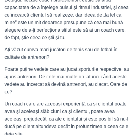
capacitatea de a înțelege pulsul și ritmul industriei, și ceea
ce încearcă clientul să realizeze, dar ideea de „la fel ca
mine” este un mit deoarece presupune că cea mai bună
alegere de a-ți perfecționa stilul este să ai un coach care,
de fapt, știe ceea ce știi și tu.
Ați văzut cumva mari jucători de tenis sau de fotbal în
calitate de antrenori?
Foarte puține vedete care au jucat sporturile respective, au
ajuns antrenori. De cele mai multe ori, atunci când aceste
vedete au încercat să devină antrenori, au clacat. Oare de
ce?
Un coach care are aceeași experiență ca și clientul poate
avea și aceleași slăbiciuni ca și clientul, poate avea
aceleași prejudecăți ca ale clientului și este posibil să nu-l
ducă pe client altundeva decât în ​​profunzimea a ceea ce el
deja știe.