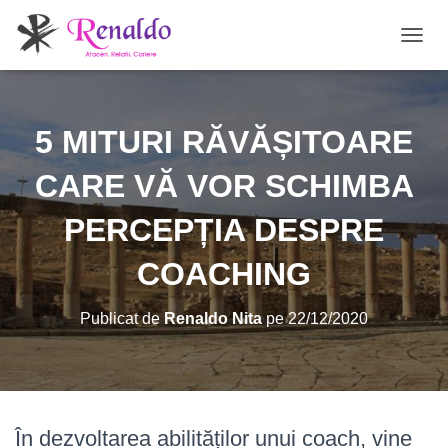
C
O
M
U
T
5 MITURI RĂVĂȘITOARE
Ă
N
CARE VĂ VOR SCHIMBA
A
V
PERCEPȚIA DESPRE
I
G
A
COACHING
R
E
A
Publicat de
Renaldo Nita
pe
22/12/2020
În dezvoltarea abilităților unui coach, vine