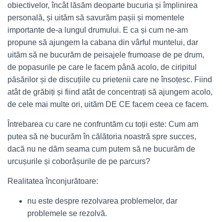
obiectivelor, încât lăsăm deoparte bucuria și împlinirea
personală, și uităm să savurăm pașii și momentele
importante de-a lungul drumului. E ca și cum ne-am
propune să ajungem la cabana din vârful muntelui, dar
uităm să ne bucurăm de peisajele frumoase de pe drum,
de popasurile pe care le facem până acolo, de ciripitul
păsărilor și de discuțiile cu prietenii care ne însoțesc. Fiind
atât de grăbiți și fiind atât de concentrați să ajungem acolo,
de cele mai multe ori, uităm DE CE facem ceea ce facem.
Întrebarea cu care ne confruntăm cu toții este: Cum am
putea să ne bucurăm în călătoria noastră spre succes,
dacă nu ne dăm seama cum putem să ne bucurăm de
urcușurile și coborâșurile de pe parcurs?
Realitatea înconjurătoare:
nu este despre rezolvarea problemelor, dar
problemele se rezolvă.