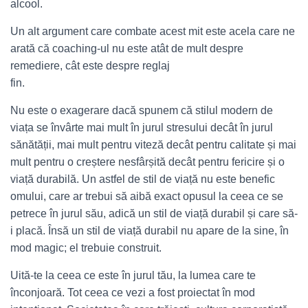
alcool.
Un alt argument care combate acest mit este acela care ne
arată că coaching-ul nu este atât de mult despre
remediere, cât este despre reglaj
fin.
Nu este o exagerare dacă spunem că stilul modern de
viața se învârte mai mult în jurul stresului decât în jurul
sănătății, mai mult pentru viteză decât pentru calitate și mai
mult pentru o creștere nesfârșită decât pentru fericire și o
viață durabilă. Un astfel de stil de viață nu este benefic
omului, care ar trebui să aibă exact opusul la ceea ce se
petrece în jurul său, adică un stil de viață durabil și care să-
i placă. Însă un stil de viață durabil nu apare de la sine, în
mod magic; el trebuie construit.
Uită-te la ceea ce este în jurul tău, la lumea care te
înconjoară. Tot ceea ce vezi a fost proiectat în mod