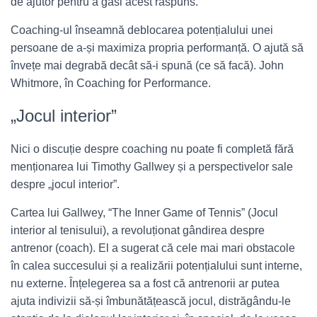
de ajutor pentru a găsi acest răspuns.
Coaching-ul înseamnă deblocarea potențialului unei
persoane de a-și maximiza propria performanță. O ajută să
învețe mai degrabă decât să-i spună (ce să facă). John
Whitmore, în Coaching for Performance.
„Jocul interior”
Nici o discuție despre coaching nu poate fi completă fără
menționarea lui Timothy Gallwey și a perspectivelor sale
despre „jocul interior”.
Cartea lui Gallwey, “The Inner Game of Tennis” (Jocul
interior al tenisului), a revoluționat gândirea despre
antrenor (coach). El a sugerat că cele mai mari obstacole
în calea succesului și a realizării potențialului sunt interne,
nu externe. Înțelegerea sa a fost că antrenorii ar putea
ajuta indivizii să-și îmbunătățească jocul, distrăgându-le