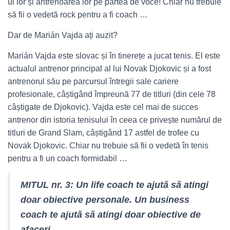
ul lor și antrenoarea lor pe partea de voce! Chiar nu trebuie
să fii o vedetă rock pentru a fi coach …
Dar de Marián Vajda ați auzit?
Marián Vajda este slovac și în tinerețe a jucat tenis. El este
actualul antrenor principal al lui Novak Djokovic și a fost
antrenorul său pe parcursul întregii sale cariere
profesionale, câștigând împreună 77 de titluri (din cele 78
câștigate de Djokovic). Vajda este cel mai de succes
antrenor din istoria tenisului în ceea ce privește numărul de
titluri de Grand Slam, câștigând 17 astfel de trofee cu
Novak Djokovic. Chiar nu trebuie să fii o vedetă în tenis
pentru a fi un coach formidabil …
MITUL nr. 3: Un life coach te ajută să atingi
doar obiective personale. Un business
coach te ajută să atingi doar obiective de
afaceri.