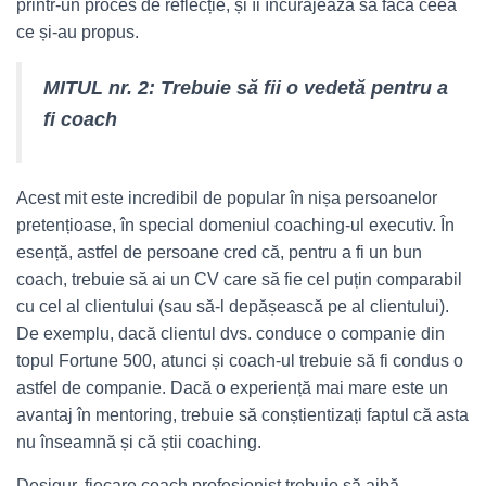
printr-un proces de reflecție, și îi încurajează să facă ceea
ce și-au propus.
MITUL nr. 2: Trebuie să fii o vedetă pentru a
fi coach
Acest mit este incredibil de popular în nișa persoanelor
pretențioase, în special domeniul coaching-ul executiv. În
esență, astfel de persoane cred că, pentru a fi un bun
coach, trebuie să ai un CV care să fie cel puțin comparabil
cu cel al clientului (sau să-l depășească pe al clientului).
De exemplu, dacă clientul dvs. conduce o companie din
topul Fortune 500, atunci și coach-ul trebuie să fi condus o
astfel de companie. Dacă o experiență mai mare este un
avantaj în mentoring, trebuie să conștientizați faptul că asta
nu înseamnă și că știi coaching.
Desigur, fiecare coach profesionist trebuie să aibă