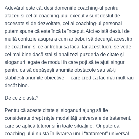
Adevărul este că, deși domeniile coaching-ul pentru
afaceri și cel al coaching-ului executiv sunt destul de
accesate și de dezvoltate, cel al coaching-ul personal
putem spune că este încă la început. Aici există destul de
multă confuzie asupra a cum ar trebui să decurgă acest tip
de coaching și ce ar trebui să facă. Iar acest lucru se vede
cel mai bine dacă stai și analizezi puzderia de citate și
sloganuri legate de modul în care poți să te ajuți singur
pentru ca să depășești anumite obstacole sau să-ți
stabilești anumite obiective – care cred că fac mai mult rău
decât bine.
De ce zic asta?
Pentru că aceste citate și sloganuri ajung să fie
considerate drept niște modalități universale de tratament,
care se aplică tuturor și în toate situațiile. Or puterea
coaching-ului nu stă în livrarea unui “tratament” universal