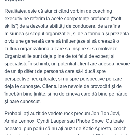
Realitatea este că atunci când vorbim de coaching
executiv ne referim la acele competențe profunde (“soft
skills”) de a dezvolta abilități de conducere, de a rafina
misiunea și scopul organizației, și de a formula și prezenta
o viziune generală care să influențeze și să creează o
cultură organizațională care să inspire și să motiveze.
Organizațiile sunt deja pline de tot felul de experți și
specialiști. În schimb, un potențial client are adesea nevoie
de un tip diferit de persoană care să-l ducă spre
perspective neexplorate, și nu spre perspective pe care
deja le cunoaște. Clientul are nevoie de provocări și de
întrebări bine țintite, și nu de cineva care dă bine pe hârtie
și pare cunoscut.
Probabil ați auzit de vedete rock precum Jon Bon Jovi,
Annie Lennox, Cyndi Lauper sau Phobe Snow. Cu toate
acestea, pun pariu că nu ați auzit de Katie Agresta, coach-