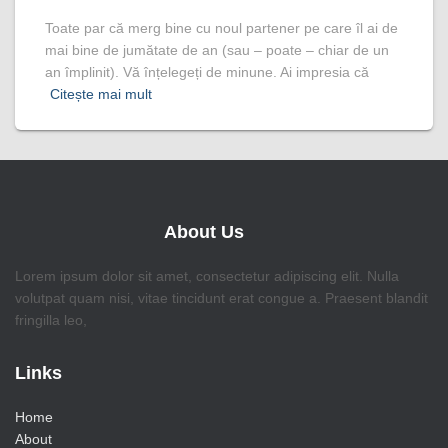
Toate par că merg bine cu noul partener pe care îl ai de
mai bine de jumătate de an (sau – poate – chiar de un
an împlinit). Vă înțelegeți de minune. Ai impresia că
Citește mai mult
About Us
Lorem ipsum dolor sit amet, consectetur adipiscing elit. Nulla
volutpat quam nisi, vitae tincidunt erat congue a. Praesent blandit
fringilla leo,
Links
Home
About