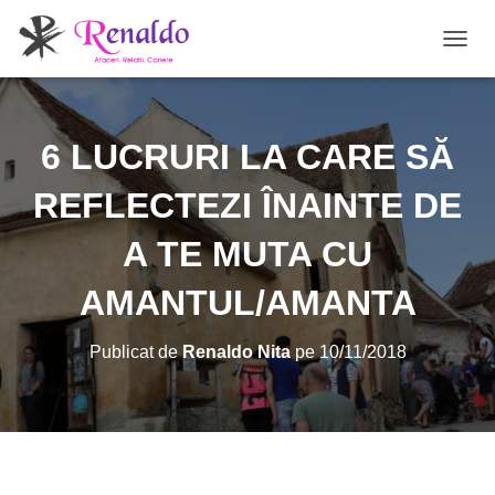
C
O
M
U
T
6 LUCRURI LA CARE SĂ
Ă
N
REFLECTEZI ÎNAINTE DE
A
V
A TE MUTA CU
I
G
A
AMANTUL/AMANTA
R
E
A
Publicat de
Renaldo Nita
pe
10/11/2018