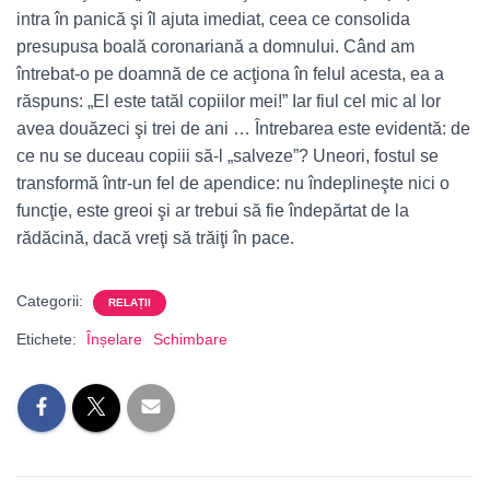
intra în panică şi îl ajuta imediat, ceea ce consolida
presupusa boală coronariană a domnului. Când am
întrebat-o pe doamnă de ce acţiona în felul acesta, ea a
răspuns: „El este tatăl copiilor mei!” Iar fiul cel mic al lor
avea douăzeci şi trei de ani … Întrebarea este evidentă: de
ce nu se duceau copiii să-l „salveze”? Uneori, fostul se
transformă într-un fel de apendice: nu îndeplineşte nici o
funcţie, este greoi şi ar trebui să fie îndepărtat de la
rădăcină, dacă vreţi să trăiţi în pace.
Categorii:
RELAȚII
Etichete:
Înșelare
Schimbare