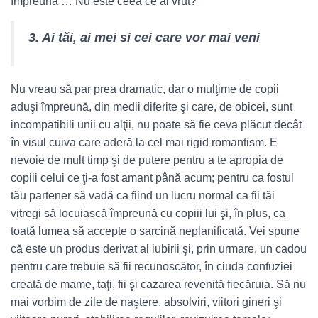
împreună … Nu este ceea ce ai vrut?
3. Ai tăi, ai mei si cei care vor mai veni
Nu vreau să par prea dramatic, dar o mulţime de copii
aduşi împreună, din medii diferite şi care, de obicei, sunt
incompatibili unii cu alţii, nu poate să fie ceva plăcut decât
în visul cuiva care aderă la cel mai rigid romantism. E
nevoie de mult timp şi de putere pentru a te apropia de
copiii celui ce ţi-a fost amant până acum; pentru ca fostul
tău partener să vadă ca fiind un lucru normal ca fii tăi
vitregi să locuiască împreună cu copiii lui şi, în plus, ca
toată lumea să accepte o sarcină neplanificată. Vei spune
că este un produs derivat al iubirii şi, prin urmare, un cadou
pentru care trebuie să fii recunoscător, în ciuda confuziei
creată de mame, taţi, fii şi cazarea revenită fiecăruia. Să nu
mai vorbim de zile de naştere, absolviri, viitori gineri şi