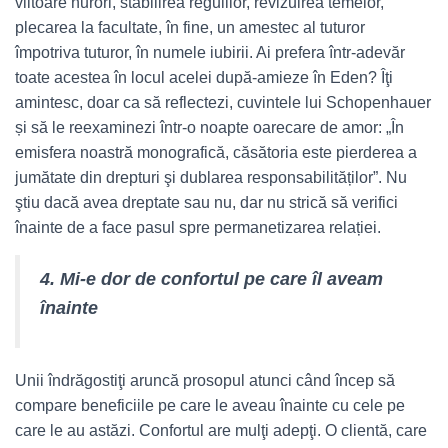
viitoare nurori, stabilirea regulilor, revizuirea temelor,
plecarea la facultate, în fine, un amestec al tuturor
împotriva tuturor, în numele iubirii. Ai prefera într-adevăr
toate acestea în locul acelei după-amieze în Eden? Îţi
amintesc, doar ca să reflectezi, cuvintele lui Schopenhauer
și să le reexaminezi într-o noapte oarecare de amor: „În
emisfera noastră monografică, căsătoria este pierderea a
jumătate din drepturi şi dublarea responsabilităților”. Nu
ştiu dacă avea dreptate sau nu, dar nu strică să verifici
înainte de a face pasul spre permanetizarea relației.
4. Mi-e dor de confortul pe care îl aveam
înainte
Unii îndrăgostiţi aruncă prosopul atunci când încep să
compare beneficiile pe care le aveau înainte cu cele pe
care le au astăzi. Confortul are mulţi adepţi. O clientă, care