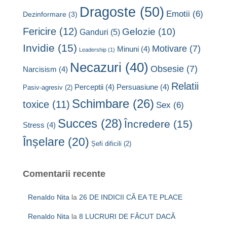
Dragoste
(50)
Emotii
(6)
Dezinformare
(3)
Fericire
(12)
Gelozie
(10)
Ganduri
(5)
Invidie
(15)
Motivare
(7)
Minuni
(4)
Leadership
(1)
Necazuri
(40)
Obsesie
(7)
Narcisism
(4)
Relatii
Perceptii
(4)
Persuasiune
(4)
Pasiv-agresiv
(2)
Schimbare
(26)
toxice
(11)
Sex
(6)
Succes
(28)
Încredere
(15)
Stress
(4)
Înșelare
(20)
Șefi dificili
(2)
Comentarii recente
Renaldo Nita
la
26 DE INDICII CĂ EA TE PLACE
Renaldo Nita
la
8 LUCRURI DE FĂCUT DACĂ