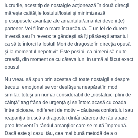
lucrurile, acest tip de nostalgie acţionează în două direcţii:
măreşte calităţile fostului/fostei şi minimizează
presupusele avantaje ale amantului/amantei devenit(e)
partener. Vei fi într-o mare încurcătură. E un fel de durere
inversă sau în revers: te gândeşti să îţi părăseşti amantul
ca să te întorci la fostul! Mori de dragoste în direcţia opusă
şi la momentul nepotrivit. Este posibil ca nimeni să nu te
creadă, din moment ce cu câteva luni în urmă ai făcut exact
opusul.
Nu vreau să spun prin acestea că toate nostalgiile despre
trecutul emoţional se vor desfăşura neapărat în mod
similar; totuşi un număr considerabil de „nostalgici plini de
căinţă” trag frâna de urgenţă şi se întorc acasă cu coada
între picioare. Indiferent de motiv – căutarea confortului sau
reapariţia bruscă a dragostei dintâi părerea de rău apare
prea frecvent în rândul amanţilor care se mută împreună.
Dacă este şi cazul tău, cea mai bună metodă de a o