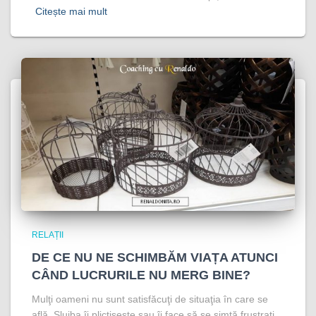
Citește mai mult
RELAȚII
DE CE NU NE SCHIMBĂM VIAȚA ATUNCI
CÂND LUCRURILE NU MERG BINE?
Mulţi oameni nu sunt satisfăcuţi de situaţia în care se
află. Slujba îi plictiseşte sau îi face să se simtă frustraţi.