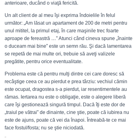
anterioare, ducând o viaţă fericită.
Un alt client de al meu îşi exprima îndoielile în felul
următor: „Am lăsat un apartament de 200 de metri pentru
unul mititel, la primul etaj, în care maşinile trec foarte
aproape de fereastră …” Atunci când cineva spune „înainte
o duceam mai bine” este un semn rău. Şi dacă lamentarea
se repetă de mai multe ori, trebuie să aveţi valizele
pregătite, pentru orice eventualitate.
Problema este că pentru mulţi dintre cei care doresc să
recâştige ceea ce au pierdut e prea târziu: vechiul cămin
este ocupat, dragostea s-a pierdut, iar resentimentele au
rămas. Iertarea nu este o obligaţie, este o alegere liberă
care îşi gestionează singură timpul. Dacă îţi este dor de
„traiul pe vătrai” de dinainte, cine ştie, poate că iubirea nu
este de ajuns, poate că vei da înapoi. Întreabă-te ce mai
face fostul/fosta; nu se ştie niciodată.