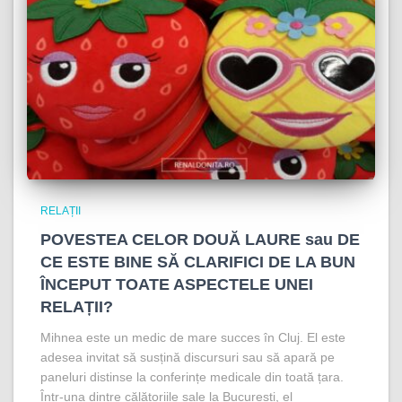
RELAȚII
POVESTEA CELOR DOUĂ LAURE sau DE
CE ESTE BINE SĂ CLARIFICI DE LA BUN
ÎNCEPUT TOATE ASPECTELE UNEI
RELAȚII?
Mihnea este un medic de mare succes în Cluj. El este
adesea invitat să susțină discursuri sau să apară pe
paneluri distinse la conferințe medicale din toată țara.
Într-una dintre călătoriile sale la București, el