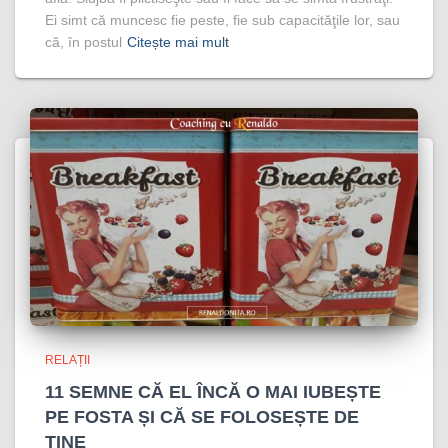
Ei simt că muncesc fie peste, fie sub capacităţile lor, sau
că, în postul
Citește mai mult
RELAȚII
11 SEMNE CĂ EL ÎNCĂ O MAI IUBEȘTE
PE FOSTA ȘI CĂ SE FOLOSEȘTE DE
TINE