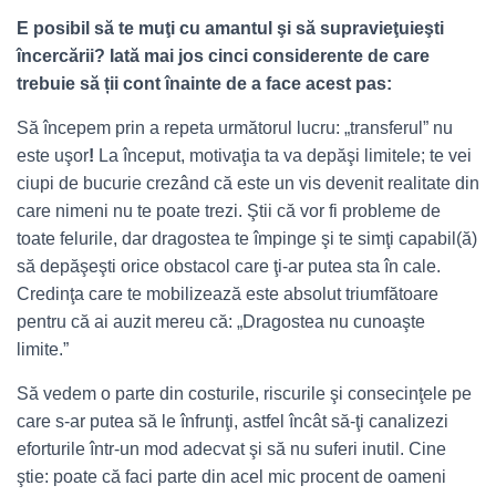
E posibil să te muţi cu amantul şi să
supravieţuieşti
încercării? Iată mai jos cinci
considerente de care
trebuie să ții cont înainte de a face acest pas:
Să începem prin a repeta următorul lucru: „transferul” nu
este uşor
!
La început, motivaţia ta va depăşi limitele; te vei
ciupi de bucurie crezând că este un vis devenit realitate din
care nimeni nu te poate trezi. Ştii că vor fi probleme de
toate felurile, dar dragostea te împinge şi te simţi capabil(ă)
să depăşeşti orice obstacol care ţi-ar putea sta în cale.
Credinţa care te mobilizează este absolut triumfătoare
pentru că ai auzit mereu că: „Dragostea nu cunoaşte
limite.”
Să vedem o parte din costurile, riscurile şi consecinţele pe
care s-ar putea să le înfrunţi, astfel încât să-ţi canalizezi
eforturile într-un mod adecvat şi să nu suferi inutil. Cine
ştie: poate că faci parte din acel mic procent de oameni