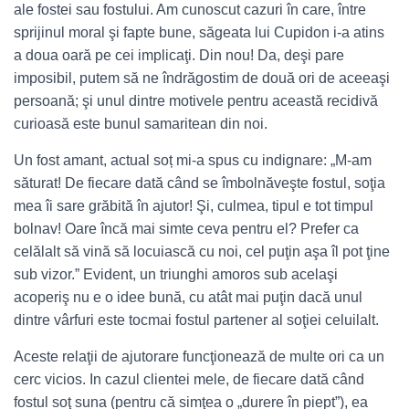
ale fostei sau fostului. Am cunoscut cazuri în care, între
sprijinul moral şi fapte bune, săgeata lui Cupidon i-a atins
a doua oară pe cei implicaţi. Din nou! Da, deşi pare
imposibil, putem să ne îndrăgostim de două ori de aceeaşi
persoană; şi unul dintre motivele pentru această recidivă
curioasă este bunul samaritean din noi.
Un fost amant, actual soț mi-a spus cu indignare: „M-am
săturat! De fiecare dată când se îmbolnăveşte fostul, soţia
mea îi sare grăbită în ajutor! Şi, culmea, tipul e tot timpul
bolnav! Oare încă mai simte ceva pentru el? Prefer ca
celălalt să vină să locuiască cu noi, cel puţin aşa îl pot ţine
sub vizor.” Evident, un triunghi amoros sub acelaşi
acoperiş nu e o idee bună, cu atât mai puţin dacă unul
dintre vârfuri este tocmai fostul partener al soţiei celuilalt.
Aceste relaţii de ajutorare funcţionează de multe ori ca un
cerc vicios. In cazul clientei mele, de fiecare dată când
fostul soţ suna (pentru că simţea o „durere în piept”), ea