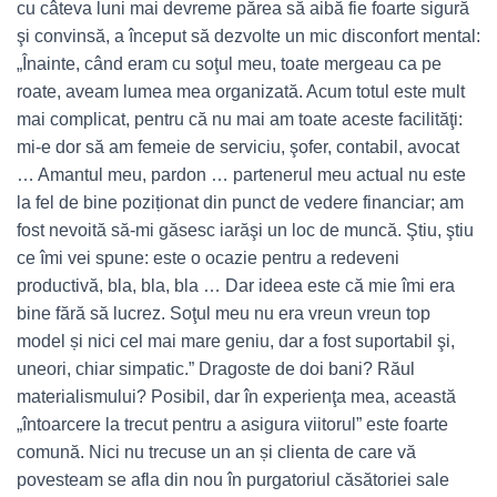
cu câteva luni mai devreme părea să aibă fie foarte sigură
şi convinsă, a început să dezvolte un mic disconfort mental:
„Înainte, când eram cu soţul meu, toate mergeau ca pe
roate, aveam lumea mea organizată. Acum totul este mult
mai complicat, pentru că nu mai am toate aceste facilităţi:
mi-e dor să am femeie de serviciu, şofer, contabil, avocat
… Amantul meu, pardon … partenerul meu actual nu este
la fel de bine poziționat din punct de vedere financiar; am
fost nevoită să-mi găsesc iarăşi un loc de muncă. Ştiu, ştiu
ce îmi vei spune: este o ocazie pentru a redeveni
productivă, bla, bla, bla … Dar ideea este că mie îmi era
bine fără să lucrez. Soţul meu nu era vreun vreun top
model și nici cel mai mare geniu, dar a fost suportabil şi,
uneori, chiar simpatic.” Dragoste de doi bani? Răul
materialismului? Posibil, dar în experienţa mea, această
„întoarcere la trecut pentru a asigura viitorul” este foarte
comună. Nici nu trecuse un an și clienta de care vă
povesteam se afla din nou în purgatoriul căsătoriei sale