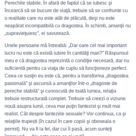
Perechile stabile, în afară de faptul că se iubesc şi
încearcă să se bucure de viaţă, trebuie să se confrunte cu
o realitate care nu este atât de plăcută, deşi nu este
neapărat incompatibilă cu dragostea. În schimb, amanţii nu
„supravieţuiesc”, ei savurează.
Unele persoane mă întreabă: „Dar oare cel mai important
lucru nu este că există iubire în cantităţi mari?” Răspunsul
meu e că dragostea reprezintă o condiţie necesară, dar nu
suficientă pentru ca viaţa de cuplu să funcţioneze perfect.
Ceea ce susţin eu este că, pentru a transforma „dragostea
pasională” şi ascunsă a amanţilor într-o „dragoste de
pereche stabilă” şi cunoscută de toată lumea, relaţia
trebuie restructurată complet. Trebuie să creezi o viziune
nouă asupra lumii, ceva mai puţin fantezist şi mult mai
realist. Cât despre fanteziile sexuale? Vor continua, ca şi
relaţiile trupești (în cazul în care copiii şi oboseala o
permit). Nu va fi la fel, dar cui îi pasă, acum sunteţi