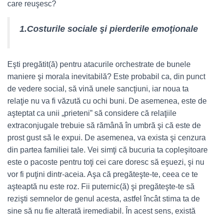
care reuşesc?
1.Costurile sociale şi pierderile emoţionale
Eşti pregătit(ă) pentru atacurile orchestrate de bunele
maniere şi morala inevitabilă? Este probabil ca, din punct
de vedere social, să vină unele sancţiuni, iar noua ta
relaţie nu va fi văzută cu ochi buni. De asemenea, este de
aşteptat ca unii „prieteni” să considere că relaţiile
extraconjugale trebuie să rămână în umbră şi că este de
prost gust să le expui. De asemenea, va exista şi cenzura
din partea familiei tale. Vei simţi că bucuria ta copleşitoare
este o pacoste pentru toţi cei care doresc să eşuezi, şi nu
vor fi puţini dintr-aceia. Aşa că pregăteşte-te, ceea ce te
aşteaptă nu este roz. Fii puternic(ă) şi pregăteşte-te să
rezişti semnelor de genul acesta, astfel încât stima ta de
sine să nu fie alterată iremediabil. În acest sens, există