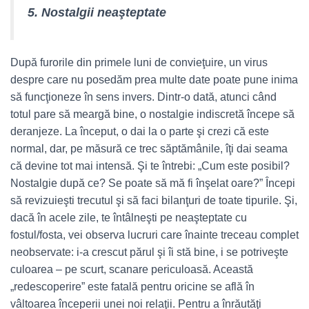
5. Nostalgii neaşteptate
După furorile din primele luni de convieţuire, un virus
despre care nu posedăm prea multe date poate pune inima
să funcţioneze în sens invers. Dintr-o dată, atunci când
totul pare să meargă bine, o nostalgie indiscretă începe să
deranjeze. La început, o dai la o parte şi crezi că este
normal, dar, pe măsură ce trec săptămânile, îţi dai seama
că devine tot mai intensă. Şi te întrebi: „Cum este posibil?
Nostalgie după ce? Se poate să mă fi înşelat oare?” Începi
să revizuieşti trecutul şi să faci bilanţuri de toate tipurile. Şi,
dacă în acele zile, te întâlneşti pe neaşteptate cu
fostul/fosta, vei observa lucruri care înainte treceau complet
neobservate: i-a crescut părul şi îi stă bine, i se potriveşte
culoarea – pe scurt, scanare periculoasă. Această
„redescoperire” este fatală pentru oricine se află în
vâltoarea începerii unei noi relaţii. Pentru a înrăutăţi