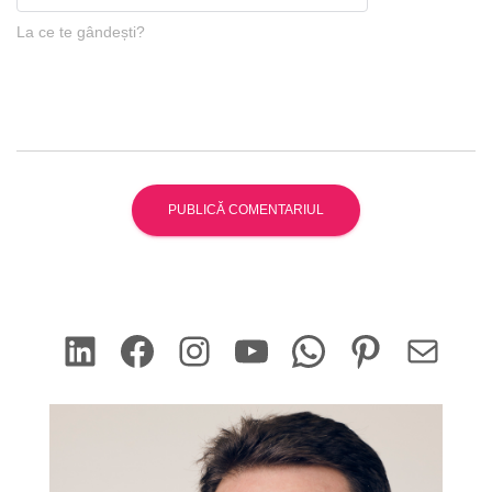
La ce te gândești?
LinkedIn
Facebook
Instagram
YouTube
WhatsApp
Pinterest
Mail