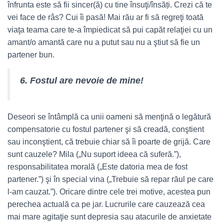
înfrunta este să fii sincer(ă) cu tine însuţi/însăți. Crezi că te
vei face de râs? Cui îi pasă! Mai rău ar fi să regreţi toată
viaţa teama care te-a împiedicat să pui capăt relaţiei cu un
amant/o amantă care nu a putut sau nu a ştiut să fie un
partener bun.
6. Fostul are nevoie de mine!
Deseori se întâmplă ca unii oameni să menţină o legătură
compensatorie cu fostul partener şi să creadă, conştient
sau inconştient, că trebuie chiar să îi poarte de grijă. Care
sunt cauzele? Mila („Nu suport ideea că suferă.”),
responsabilitatea morală („Este datoria mea de fost
partener.”) şi în special vina („Trebuie să repar răul pe care
l-am cauzat.”). Oricare dintre cele trei motive, acestea pun
perechea actuală ca pe jar. Lucrurile care cauzează cea
mai mare agitaţie sunt depresia sau atacurile de anxietate