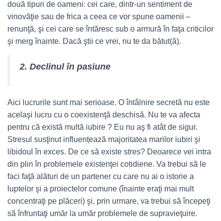
două tipuri de oameni: cei care, dintr-un sentiment de
vinovăţie sau de frica a ceea ce vor spune oamenii –
renunţă, şi cei care se întăresc sub o armură în faţa criticilor
şi merg înainte. Dacă ştii ce vrei, nu te da bătut(ă).
2. Declinul în pasiune
Aici lucrurile sunt mai serioase. O întâlnire secretă nu este
acelaşi lucru cu o coexistenţă deschisă. Nu te va afecta
pentru că există multă iubire ? Eu nu aş fi atât de sigur.
Stresul susţinut influențează majoritatea marilor iubiri şi
libidoul în exces. De ce să existe stres? Deoarece vei intra
din plin în problemele existenţei cotidiene. Va trebui să le
faci faţă alături de un partener cu care nu ai o istorie a
luptelor şi a proiectelor comune (înainte eraţi mai mult
concentraţi pe plăceri) şi, prin urmare, va trebui să începeţi
să înfruntaţi umăr la umăr problemele de supravieţuire.