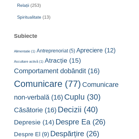
Relații
(253)
Spiritualitate
(13)
Subiecte
Apreciere
(12)
Antreprenoriat
(5)
Alimentatie
(1)
Atracție
(15)
Ascultare activă
(1)
Comportament dobândit
(16)
Comunicare
(77)
Comunicare
Cuplu
(30)
non-verbală
(16)
Decizii
(40)
Căsătorie
(16)
Despre Ea
(26)
Depresie
(14)
Despărțire
(26)
Despre El
(9)