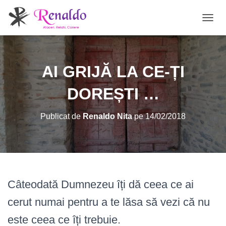
C
O
M
U
T
AI GRIJĂ LA CE-ȚI
Ă
N
DOREȘTI …
A
V
I
Publicat de
Renaldo Nita
pe
14/02/2018
G
A
R
E
A
Câteodată Dumnezeu îți dă ceea ce ai
cerut numai pentru a te lăsa să vezi că nu
este ceea ce îți trebuie.