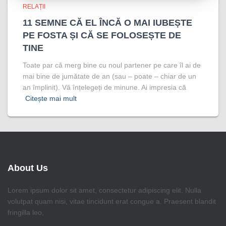
RELAȚII
11 SEMNE CĂ EL ÎNCĂ O MAI IUBEȘTE
PE FOSTA ȘI CĂ SE FOLOSEȘTE DE
TINE
Toate par că merg bine cu noul partener pe care îl ai de
mai bine de jumătate de an (sau – poate – chiar de un
an împlinit). Vă înțelegeți de minune. Ai impresia că
Citește mai mult
About Us
Lorem ipsum dolor sit amet, consectetur adipiscing elit. Nulla
volutpat quam nisi, vitae tincidunt erat congue a. Praesent blandit
fringilla leo,