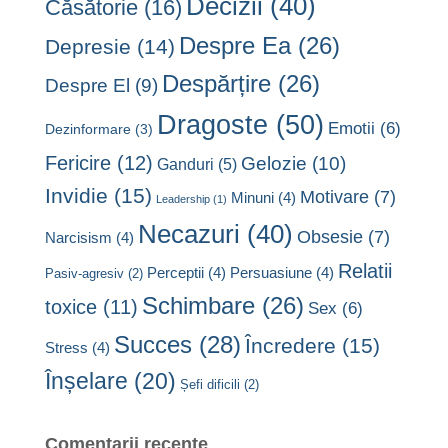
Decizii
(40)
Căsătorie
(16)
Despre Ea
(26)
Depresie
(14)
Despărțire
(26)
Despre El
(9)
Dragoste
(50)
Emotii
(6)
Dezinformare
(3)
Fericire
(12)
Gelozie
(10)
Ganduri
(5)
Invidie
(15)
Motivare
(7)
Minuni
(4)
Leadership
(1)
Necazuri
(40)
Obsesie
(7)
Narcisism
(4)
Relatii
Perceptii
(4)
Persuasiune
(4)
Pasiv-agresiv
(2)
Schimbare
(26)
toxice
(11)
Sex
(6)
Succes
(28)
Încredere
(15)
Stress
(4)
Înșelare
(20)
Șefi dificili
(2)
Comentarii recente