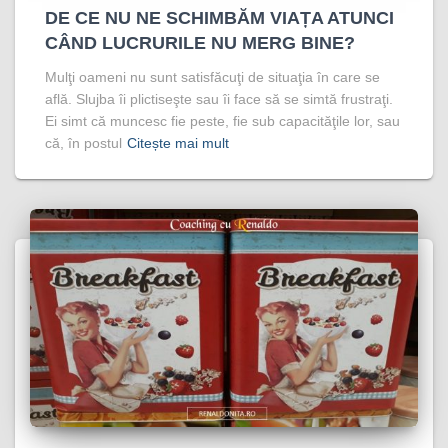
DE CE NU NE SCHIMBĂM VIAȚA ATUNCI
CÂND LUCRURILE NU MERG BINE?
Mulţi oameni nu sunt satisfăcuţi de situaţia în care se
află. Slujba îi plictiseşte sau îi face să se simtă frustraţi.
Ei simt că muncesc fie peste, fie sub capacităţile lor, sau
că, în postul
Citește mai mult