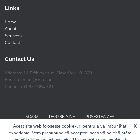
Links
Home
About
Services
Contact
Contact Us
Address: 13 Fifth Avenue, New York 101660
Email: contact@info.com
Phone: +91 987 654 321
ACASA
DESPRE MINE
POVESTEA MEA
Acest site web folosește cookie-uri pentru a vă îmbunătăți
X
COACHING CU RENALDO
EVENIMENTE
BLOG
experiența. Vom presupune că acceptați această politică atâta
timp cât utilizați acest website. This website uses cookies to