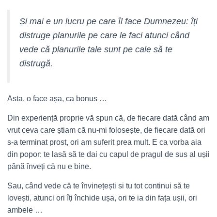
Și mai e un lucru pe care îl face Dumnezeu: îți
distruge planurile pe care le faci atunci când
vede că planurile tale sunt pe cale să te
distrugă.
Asta, o face așa, ca bonus …
Din experiență proprie vă spun că, de fiecare dată când am
vrut ceva care știam că nu-mi folosește, de fiecare dată ori
s-a terminat prost, ori am suferit prea mult. E ca vorba aia
din popor: t
e lasă să te dai cu capul de pragul de sus al ușii
până înveți că nu e bine.
Sau, când vede că te învinețești si tu tot continui să te
lovești, atunci ori îți închide ușa, ori te ia din fața ușii, ori
ambele …