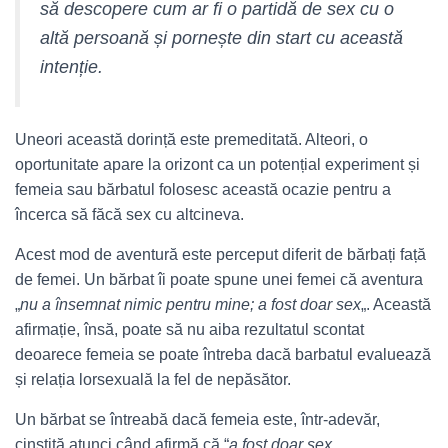
să descopere cum ar fi o partidă de sex cu o
altă persoană și pornește din start cu această
intenție.
Uneori această dorință este premeditată. Alteori, o
oportunitate apare la orizont ca un potențial experiment și
femeia sau bărbatul folosesc această ocazie pentru a
încerca să făcă sex cu altcineva.
Acest mod de aventură este perceput diferit de bărbați față
de femei. Un bărbat îi poate spune unei femei că aventura
„
nu a însemnat nimic pentru mine; a fost doar sex
„. Această
afirmație, însă, poate să nu aiba rezultatul scontat
deoarece femeia se poate întreba dacă barbatul evaluează
și relația lorsexuală la fel de nepăsător.
Un bărbat se întreabă dacă femeia este, într-adevăr,
cinstită atunci când afirmă că “
a fost doar sex
„,