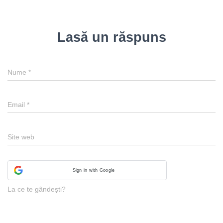
Lasă un răspuns
Nume
*
Email
*
Site web
Sign in with Google
La ce te gândești?