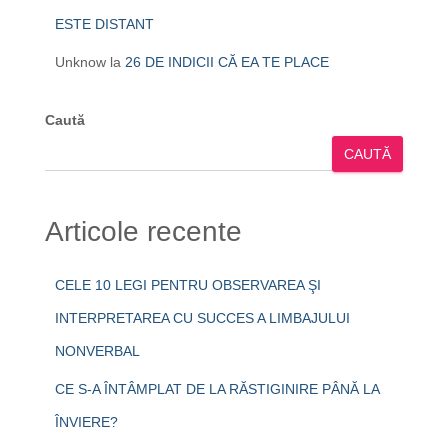
ESTE DISTANT
Unknow
la
26 DE INDICII CĂ EA TE PLACE
Caută
CAUTĂ
Articole recente
CELE 10 LEGI PENTRU OBSERVAREA ŞI
INTERPRETAREA CU SUCCES A LIMBAJULUI
NONVERBAL
CE S-A ÎNTÂMPLAT DE LA RĂSTIGINIRE PÂNĂ LA
ÎNVIERE?