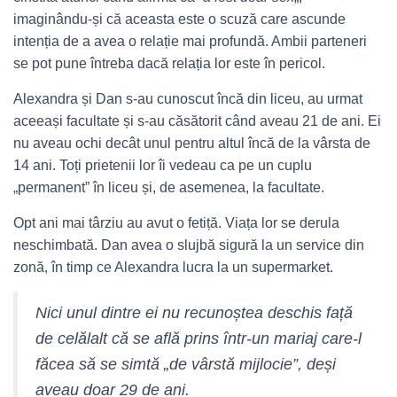
imaginându-și că aceasta este o scuză care ascunde
intenția de a avea o relație mai profundă. Ambii parteneri
se pot pune întreba dacă relația lor este în pericol.
Alexandra și Dan s-au cunoscut încă din liceu, au urmat
aceeași facultate și s-au căsătorit când aveau 21 de ani. Ei
nu aveau ochi decât unul pentru altul încă de la vârsta de
14 ani. Toți prietenii lor îi vedeau ca pe un cuplu
„permanent” în liceu și, de asemenea, la facultate.
Opt ani mai târziu au avut o fetiță. Viața lor se derula
neschimbată. Dan avea o slujbă sigură la un service din
zonă, în timp ce Alexandra lucra la un supermarket.
Nici unul dintre ei nu recunoștea deschis față
de celălalt că se află prins într-un mariaj care-l
făcea să se simtă „de vârstă mijlocie”, deși
aveau doar 29 de ani.