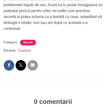
problemele legate de sex. Acest lucru poate înmagazina un
potențial pericol pentru viitor, tot astfel cum aventura
secretă ar putea acționa ca o bombă cu ceas, așteptând să
distrugă o relație, luni sau ani după ce aceasta s-a
consumat.
Categorii:
RELAȚII
Etichete:
Înșelare
0 comentarii