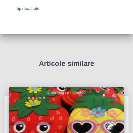
Spiritualitate
Articole similare