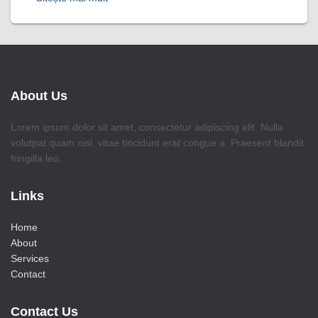
About Us
Lorem ipsum dolor sit amet, consectetur adipiscing elit. Nulla
volutpat quam nisi, vitae tincidunt erat congue a. Praesent blandit
fringilla leo,
Links
Home
About
Services
Contact
Contact Us