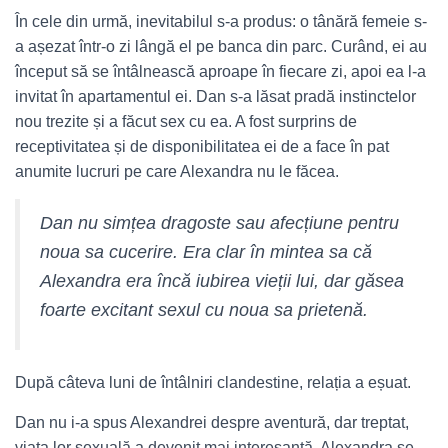
În cele din urmă, inevitabilul s-a produs: o tânără femeie s-
a așezat într-o zi lângă el pe banca din parc. Curând, ei au
început să se întâlnească aproape în fiecare zi, apoi ea l-a
invitat în apartamentul ei. Dan s-a lăsat pradă instinctelor
nou trezite și a făcut sex cu ea. A fost surprins de
receptivitatea și de disponibilitatea ei de a face în pat
anumite lucruri pe care Alexandra nu le făcea.
Dan nu simțea dragoste sau afecțiune pentru
noua sa cucerire. Era clar în mintea sa că
Alexandra era încă iubirea vieții lui, dar găsea
foarte excitant sexul cu noua sa prietenă.
După câteva luni de întâlniri clandestine, relația a eșuat.
Dan nu i-a spus Alexandrei despre aventură, dar treptat,
viața lor sexuală a devenit mai interesantă. Alexandra se