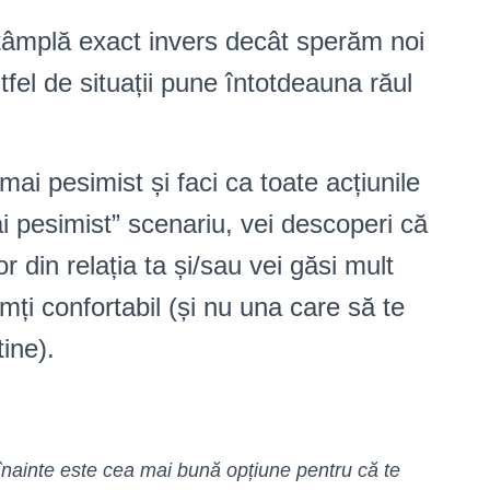
întâmplă exact invers decât sperăm noi
fel de situații pune întotdeauna răul
mai pesimist și faci ca toate acțiunile
ai pesimist” scenariu, vei descoperi că
r din relația ta și/sau vei găsi mult
imți confortabil (și nu una care să te
tine).
l înainte este cea mai bună opțiune pentru că te