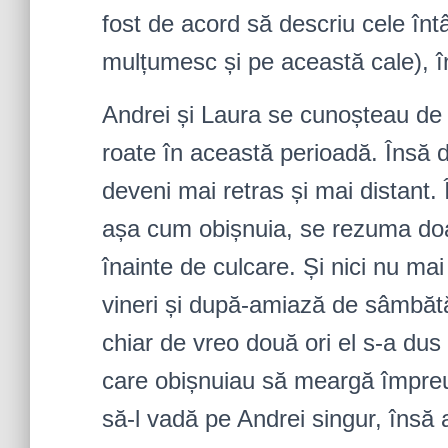
fost de acord să descriu cele întâ
mulțumesc și pe această cale), î
Andrei și Laura se cunoșteau de 
roate în această perioadă. Însă 
deveni mai retras și mai distant. 
așa cum obișnuia, se rezuma doar
înainte de culcare. Și nici nu m
vineri și după-amiază de sâmbă
chiar de vreo două ori el s-a dus si
care obișnuiau să meargă împreun
să-l vadă pe Andrei singur, însă 