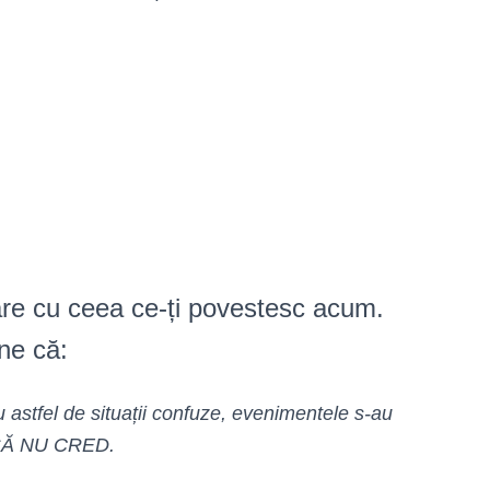
ilare cu ceea ce-ți povestesc acum.
ne că:
astfel de situații confuze, evenimentele s-au
s SĂ NU CRED.