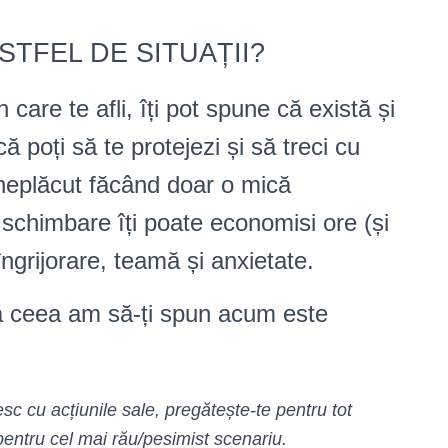
STFEL DE SITUAȚII?
care te afli, îți pot spune că există și
 poți să te protejezi și să treci cu
neplăcut făcând doar o mică
chimbare îți poate economisi ore (și
ngrijorare, teamă și anxietate.
că ceea am să-ți spun acum este
sc cu acțiunile sale, pregătește-te pentru tot
pentru cel mai rău/pesimist scenariu.