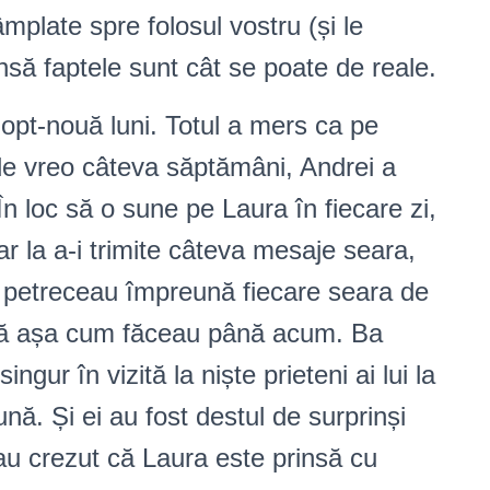
mplate spre folosul vostru (și le
nsă faptele sunt cât se poate de reale.
opt-nouă luni. Totul a mers ca pe
de vreo câteva săptămâni, Andrei a
În loc să o sune pe Laura în fiecare zi,
 la a-i trimite câteva mesaje seara,
ai petreceau împreună fiecare seara de
tă așa cum făceau până acum. Ba
ngur în vizită la niște prieteni ai lui la
ă. Și ei au fost destul de surprinși
au crezut că Laura este prinsă cu