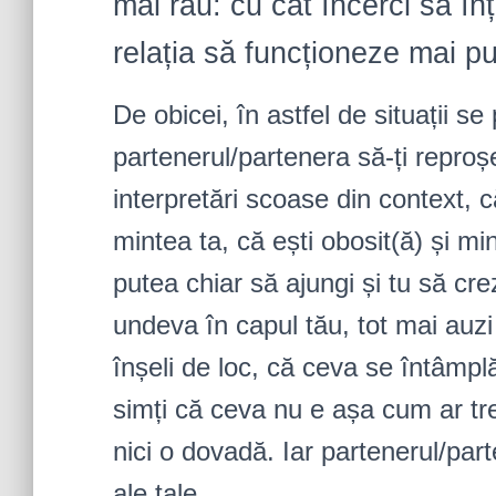
mai rău: cu cât încerci să în
relația să funcționeze mai pu
De obicei, în astfel de situații s
partenerul/partenera să-ți reproș
interpretări scoase din context, c
mintea ta, că ești obosit(ă) și mi
putea chiar să ajungi și tu să crez
undeva în capul tău, tot mai auz
înșeli de loc, că ceva se întâmplă
simți că ceva nu e așa cum ar tre
nici o dovadă. Iar partenerul/part
ale tale.