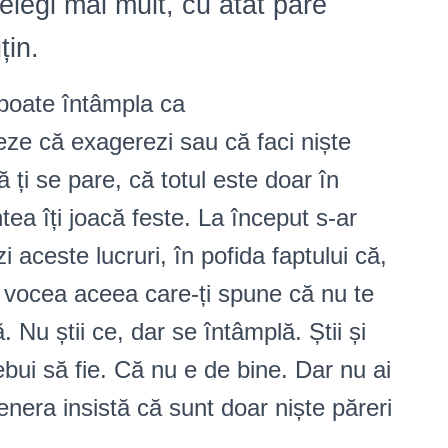
țelegi mai mult, cu atât pare
țin.
e poate întâmpla ca
eze că exagerezi sau că faci niște
ă ți se pare, că totul este doar în
ntea îți joacă feste. La început s-ar
i aceste lucruri, în pofida faptului că,
i vocea aceea care-ți spune că nu te
. Nu știi ce, dar se întâmplă. Știi și
bui să fie. Că nu e de bine. Dar nu ai
enera insistă că sunt doar niște păreri