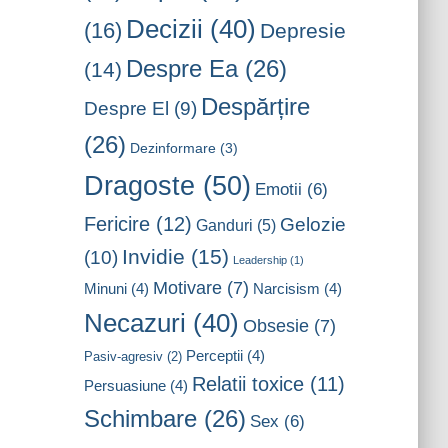
Decizii
(40)
(16)
Depresie
Despre Ea
(26)
(14)
Despărțire
Despre El
(9)
(26)
Dezinformare
(3)
Dragoste
(50)
Emotii
(6)
Fericire
(12)
Gelozie
Ganduri
(5)
Invidie
(15)
(10)
Leadership
(1)
Motivare
(7)
Minuni
(4)
Narcisism
(4)
Necazuri
(40)
Obsesie
(7)
Perceptii
(4)
Pasiv-agresiv
(2)
Relatii toxice
(11)
Persuasiune
(4)
Schimbare
(26)
Sex
(6)