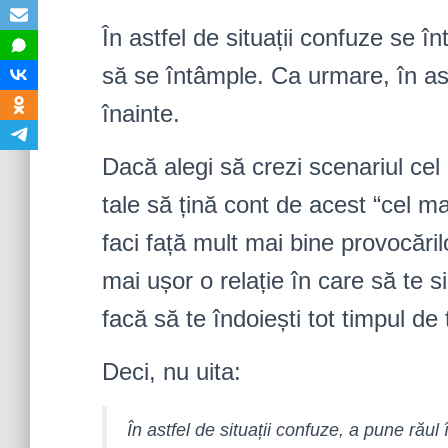
În astfel de situații confuze se 
să se întâmple. Ca urmare, în ast
înainte.
Dacă alegi să crezi scenariul cel 
tale să țină cont de acest “cel m
faci față mult mai bine provocărilo
mai ușor o relație în care să te s
facă să te îndoiești tot timpul de 
Deci, nu uita:
În astfel de situații confuze, a pune rău