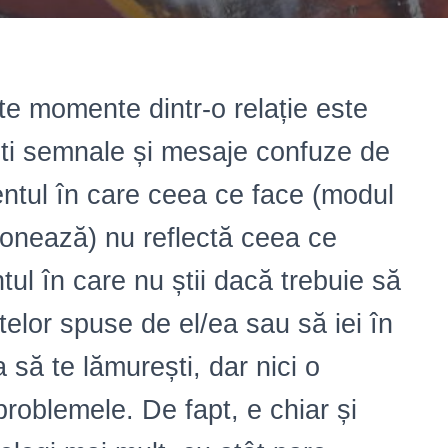
te momente dintr-o relație este
ști semnale și mesaje confuze de
ntul în care ceea ce face (modul
ionează) nu reflectă ceea ce
ul în care nu știi dacă trebuie să
telor spuse de el/ea sau să iei în
a să te lămurești, dar nici o
problemele. De fapt, e chiar și