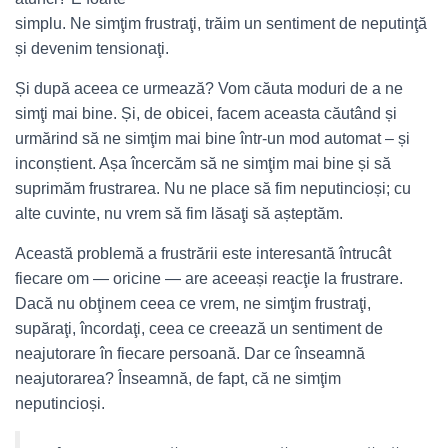
simplu. Ne simţim frustraţi, trăim un sentiment de neputinţă
și devenim tensionaţi.
Și după aceea ce urmează? Vom căuta moduri de a ne
simţi mai bine. Și, de obicei, facem aceasta căutând și
urmărind să ne simţim mai bine într-un mod automat – și
inconștient. Așa încercăm să ne simţim mai bine și să
suprimăm frustrarea. Nu ne place să fim neputincioși; cu
alte cuvinte, nu vrem să fim lăsaţi să așteptăm.
Această problemă a frustrării este interesantă întrucât
fiecare om — oricine — are aceeași reacţie la frustrare.
Dacă nu obţinem ceea ce vrem, ne simţim frustraţi,
supăraţi, încordaţi, ceea ce creează un sentiment de
neajutorare în fiecare persoană. Dar ce înseamnă
neajutorarea? Înseamnă, de fapt, că ne simţim
neputincioși.