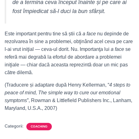
de a termina ceva început înainte și pe care ai
fost împiedicat să-l duci la bun sfârșit.
Este important pentru tine să știi că
a face
nu depinde de
rezolvarea în sine a problemei, obţinând acel ceva pe care
l-ai vrut iniţial — ceva-ul dorit. Nu. Importanţa lui
a face
se
referă mai degrabă la efortul de abordare a problemei
iniţiale — chiar dacă aceasta reprezintă doar un mic pas
către dilemă.
(Traducere și adaptare după Henry Kellerman, “
4 steps to
peace of mind, The simple way to cure our emotional
symptoms
”, Rowman & Littlefield Publishers Inc., Lanham,
Maryland, U.S.A., 2007)
Categorii:
COACHING