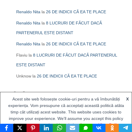
Renaldo Nita
la
26 DE INDICII CĂ EA TE PLACE
Renaldo Nita
la
8 LUCRURI DE FĂCUT DACĂ
PARTENERUL ESTE DISTANT
Renaldo Nita
la
26 DE INDICII CĂ EA TE PLACE
Flaviu
la
8 LUCRURI DE FĂCUT DACĂ PARTENERUL
ESTE DISTANT
Unknow
la
26 DE INDICII CĂ EA TE PLACE
Caută
Acest site web folosește cookie-uri pentru a vă îmbunătăți
X
CAUTĂ
experiența. Vom presupune că acceptați această politică atâta
timp cât utilizați acest website. This website uses cookies to
improve your experience. We'll assume you accept this policy
Articole recente
as long as you are using this website
Accept
View Policy