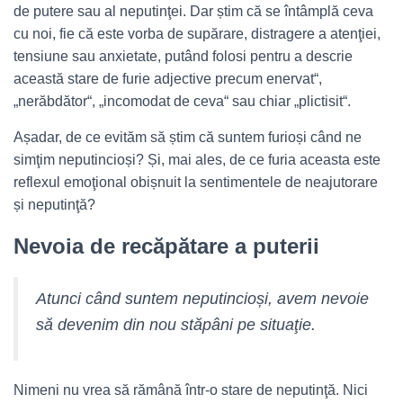
de putere sau al neputinţei. Dar știm că se întâmplă ceva
cu noi, fie că este vorba de supărare, distragere a atenţiei,
tensiune sau anxietate, putând folosi pentru a descrie
această stare de furie adjective precum enervat“,
„nerăbdător“, „incomodat de ceva“ sau chiar „plictisit“.
Așadar, de ce evităm să știm că suntem furioși când ne
simţim neputincioși? Și, mai ales, de ce furia aceasta este
reflexul emoţional obișnuit la sentimentele de neajutorare
și neputinţă?
Nevoia de recăpătare a puterii
Atunci când suntem neputincioși, avem nevoie
să devenim din nou stăpâni pe situaţie.
Nimeni nu vrea să rămână într-o stare de neputinţă. Nici