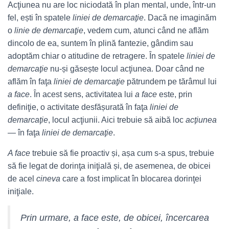
Acţiunea nu are loc niciodată în plan mental, unde, într-un
fel, ești în spatele
liniei de demarcaţie
. Dacă ne imaginăm
o
linie de demarcaţie
, vedem cum, atunci când ne aflăm
dincolo de ea, suntem în plină fantezie, gândim sau
adoptăm chiar o atitudine de retragere. În spatele
liniei de
demarcaţie
nu-și găsește locul acţiunea. Doar când ne
aflăm în faţa
liniei de demarcaţie
pătrundem pe tărâmul lui
a face
. În acest sens, activitatea lui
a face
este, prin
definiţie, o activitate desfășurată în faţa
liniei de
demarcaţie
, locul acţiunii. Aici trebuie să aibă loc
acţiunea
— în faţa
liniei de demarcaţie
.
A face
trebuie să fie proactiv și, așa cum s-a spus, trebuie
să fie legat de dorinţa iniţială și, de asemenea, de obicei
de acel
cineva
care a fost implicat în blocarea dorinţei
iniţiale.
Prin urmare,
a face
este, de obicei, încercarea