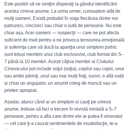
Este posibil să ne simţim disperaţi la gândul identificării
acestui
cineva
anume. La urma urmei, cunoaștem atât de
mulţi oameni. Există probabil în viaţa fiecăruia dintre noi
patruzeci, cincizeci sau chiar o sută de persoane. Nu este
chiar așa. Acei oameni — suspecţii — care ne pot afecta
suficient de mult pentru a ne provoca tensiunea emoţională
și suferinţa care să ducă la apariţia unui simptom psihic
sunt totuși membrii unui club exclusivist, club format din 5–
7 până la 10 membri. Acești câţiva membri ai Clubului
Cineva-ului
pot include soţul (soţia), copilul sau copiii, unul
sau ambii părinţi, unul sau mai mulţi fraţi, surori, o altă rudă
și chiar un angajator, un anumit coleg de muncă sau un
prieten apropiat.
Așadar, atunci când ai un simptom și cauţi pe
cineva
anume, trebuie să faci o trecere în revistă mintală a
5–7
persoane, pentru a afla care dintre ele ar putea fi vinovatul
— cel care ţi-a cauzat sentimentele de insatisfacţie,
te-a