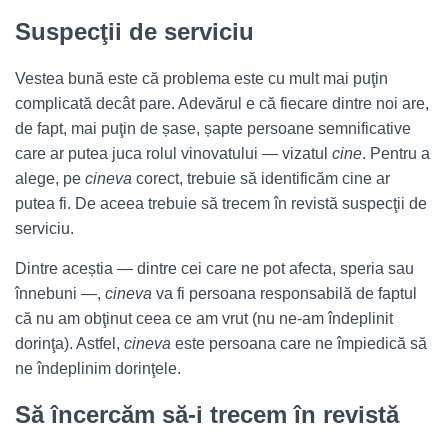
Suspecţii de serviciu
Vestea bună este că problema este cu mult mai puţin
complicată decât pare. Adevărul e că fiecare dintre noi are,
de fapt, mai puţin de șase, șapte persoane semnificative
care ar putea juca rolul vinovatului — vizatul
cine
. Pentru a
alege, pe
cineva
corect, trebuie să identificăm cine ar
putea fi. De aceea trebuie să trecem în revistă suspecţii de
serviciu.
Dintre aceștia — dintre cei care ne pot afecta, speria sau
înnebuni —,
cineva
va fi persoana responsabilă de faptul
că nu am obţinut ceea ce am vrut (nu ne-am îndeplinit
dorinţa). Astfel,
cineva
este persoana care ne împiedică să
ne îndeplinim dorinţele.
Să încercăm să-i trecem în revistă