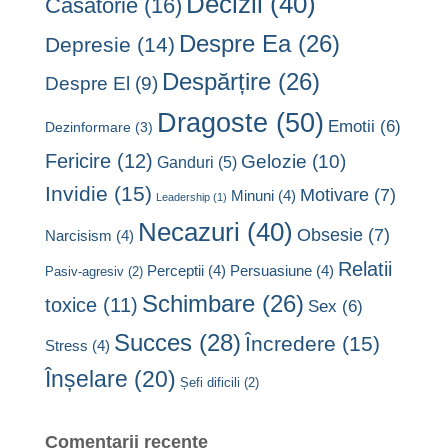
Decizii
(40)
Căsătorie
(16)
Despre Ea
(26)
Depresie
(14)
Despărțire
(26)
Despre El
(9)
Dragoste
(50)
Emotii
(6)
Dezinformare
(3)
Fericire
(12)
Gelozie
(10)
Ganduri
(5)
Invidie
(15)
Motivare
(7)
Minuni
(4)
Leadership
(1)
Necazuri
(40)
Obsesie
(7)
Narcisism
(4)
Relatii
Perceptii
(4)
Persuasiune
(4)
Pasiv-agresiv
(2)
Schimbare
(26)
toxice
(11)
Sex
(6)
Succes
(28)
Încredere
(15)
Stress
(4)
Înșelare
(20)
Șefi dificili
(2)
Comentarii recente