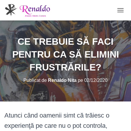
C
O
M
U
T
CE TREBUIE SĂ FACI
Ă
N
PENTRU CA SĂ ELIMINI
A
V
FRUSTRĂRILE?
I
G
A
Publicat de
Renaldo Nita
pe
02/12/2020
R
E
A
Atunci când oamenii simt că trăiesc o
experienţă pe care nu o pot controla,