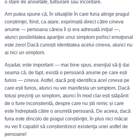
o stare de anxietate, tulburare sau încordare.
Am putea spune că, în situaţiile în care furia atinge pragul
conștiinţei, fiind, ca atare, exprimată direct către
cineva
anume — persoana căreia îi și era adresată iniţial —,
atunci posibilitatea apariţiei unui simptom psihic/ emoţional
este zero! Dacă cunoști identitatea acelui
cineva
, atunci nu
ai nici un simptom.
Așadar, este important — mai bine spus, esenţial să-ţi dai
seama că, de fapt, există o persoană anume pe care ești
furios —
cineva
. Astfel, dacă poţi identifica
acel cineva
pe
care ești furios, atunci nu vei manifesta un simptom. Dacă
totuși prezinţi un simptom, atunci în mod clar ești stăpânit
de o furie inconștientă, despre care nu știi nimic și care
este îndreptată către o anumită persoană. De aceea, dacă
furia este dincolo de pragul conștiinţei, în plus nici măcar
nu vei fi capabil să conștientizezi existenţa unei astfel de
persoane!