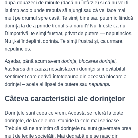
după douăzeci de minute (dacă nu întârzie) și că nu vei fi
la timp acolo unde trebuia să ajungi sau că vei face mai
mult pe drumul spre casă. Te simţi bine sau puternic fiindcă
dorinţa ta de a prinde trenul s-a năruit? Nu, firește că nu.
Dimpotrivă, te simţi frustrat, privat de putere — neputincios.
Nu ţi-ai îndeplinit dorinţa. Te simţi frustrat și, ca urmare,
neputincios.
Așadar, până acum avem
dorinţa, blocarea dorinţei,
frustrarea
din cauza nesatisfacerii dorinţei și inevitabilul
sentiment
care derivă întotdeauna din această blocare a
dorinţei – acela al lipsei de putere sau
neputinţa.
Câteva caracteristici ale dorinţelor
Dorinţele sunt ceea ce vrem. Aceasta se referă la toate
dorinţele, de la cele mai stupide la cele mai serioase.
Trebuie să ne amintim că dorinţele nu sunt guvernate prea
mult de legile societăţii. Mai degrabă ele se nasc din