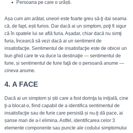
Persoana pe care o urăști.
Așa cum am arătat, uneori este foarte greu să-ţi dai seama
că, de fapt, ești furios. Dar dacă ai un simptom, poţi fi sigur
că în spatele lui se află furia. Așadar, chiar dacă nu simţi
furia, încearcă să vezi dacă ai un sentiment de
insatisfacţie. Sentimentul de insatisfacţie este de obicei un
bun ghid care te va duce la destinaţie — sentimentul de
furie, și sentimentul de furie faţă de o persoană anume —
cineva
anume
.
4. A FACE
Dacă ai un simptom și știi care a fost dorinţa ta iniţială, cine
ţi-a blocat-o, fiind capabil de a identifica sentimentul de
insatisfacţie sau de furie care persistă și nu-ţi dă pace, ai
șanse mari de a-l elimina. Astfel, identificarea celor 3
elemente componente sau puncte ale codului simptomului