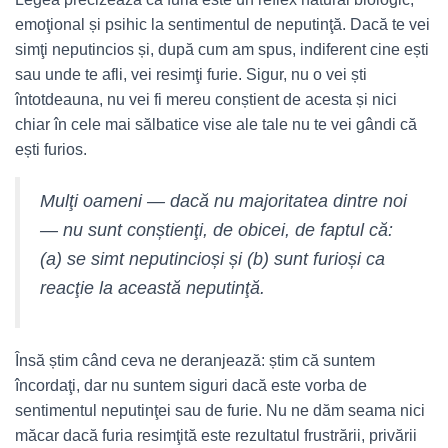
emoţional și psihic la sentimentul de neputinţă. Dacă te vei
simţi neputincios și, după cum am spus, indiferent cine ești
sau unde te afli, vei resimţi furie. Sigur, nu o vei ști
întotdeauna, nu vei fi mereu conștient de acesta și nici
chiar în cele mai sălbatice vise ale tale nu te vei gândi că
ești furios.
Mulţi oameni — dacă nu majoritatea dintre noi
— nu sunt conștienţi, de obicei, de faptul că:
(a) se simt neputincioși și (b) sunt furioși ca
reacţie la această neputinţă.
Însă știm când ceva ne deranjează: știm că suntem
încordaţi, dar nu suntem siguri dacă este vorba de
sentimentul neputinţei sau de furie. Nu ne dăm seama nici
măcar dacă furia resimţită este rezultatul frustrării, privării