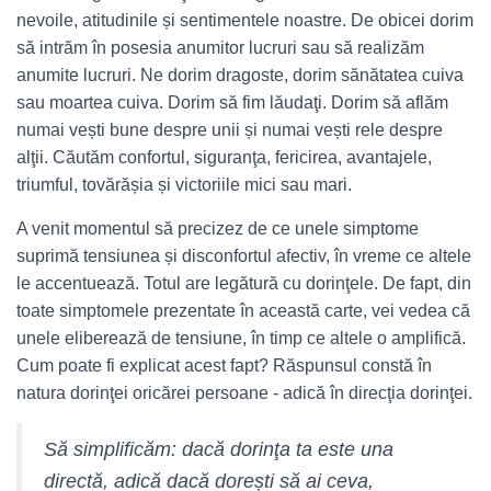
nevoile, atitudinile și sentimentele noastre. De obicei dorim
să intrăm în posesia anumitor lucruri sau să realizăm
anumite lucruri. Ne dorim dragoste, dorim sănătatea cuiva
sau moartea cuiva. Dorim să fim lăudaţi. Dorim să aflăm
numai vești bune despre unii și numai vești rele despre
alţii. Căutăm confortul, siguranţa, fericirea, avantajele,
triumful, tovărășia și victoriile mici sau mari.
A venit momentul să precizez de ce unele simptome
suprimă tensiunea și disconfortul afectiv, în vreme ce altele
le accentuează. Totul are legătură cu dorinţele. De fapt, din
toate simptomele prezentate în această carte, vei vedea că
unele eliberează de tensiune, în timp ce altele o amplifică.
Cum poate fi explicat acest fapt? Răspunsul constă în
natura dorinţei oricărei persoane ­- adică în direcţia dorinţei.
Să simplificăm: dacă dorinţa ta este una
directă, adică dacă dorești
să ai
ceva,