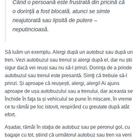
Când o persoană este frustrată din pricină că
o dorinţă a fost blocată, atunci se simte
neajutorată sau lipsită de putere –
neputincioasă.
Să luăm un exemplu. Alergi după un autobuz sau după un
tren. Vezi autobuzul sau trenul și alergi după el, dar nu știi
sigur dacă vei reuși sau nu să-l prinzi. Dorinţa de a prinde
autobuzul sau trenul este presantă. Simţi că trebuie să-l
prinzi. Și aproape că reușești, alergi, alergi! Ai ajuns
aproape de ușa autobuzului sau a trenului, dar aceasta se
închide în faţa ta și vehiculul se pune în mișcare, în vreme
ce tu rămâi pe loc istovit, respirând cu greutate după atât
efort.
Așadar, rămâi în staţia de autobuz sau pe peronul gol, cu
bagaje cu tot, știind că următorul autobuz sau tren va veni