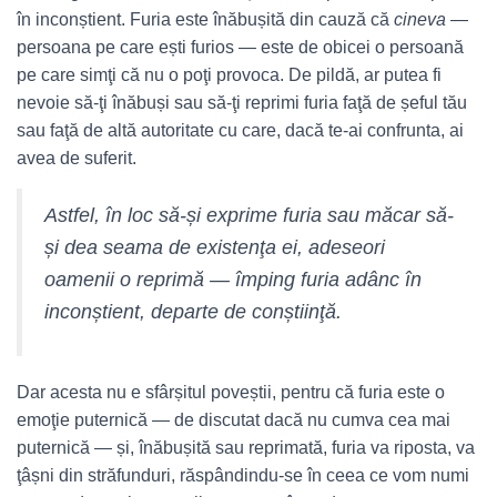
în inconștient. Furia este înăbușită din cauză că
cineva
—
persoana pe care ești furios — este de obicei o persoană
pe care simţi că nu o poţi provoca. De pildă, ar putea fi
nevoie să-ţi înăbuși sau să-ţi reprimi furia faţă de șeful tău
sau faţă de altă autoritate cu care, dacă te-ai confrunta, ai
avea de suferit.
Astfel, în loc să-și exprime furia sau măcar să-
și dea seama de existenţa ei, adeseori
oamenii o reprimă — împing furia adânc în
inconștient, departe de conștiinţă.
Dar acesta nu e sfârșitul poveștii, pentru că furia este o
emoţie puternică — de discutat dacă nu cumva cea mai
puternică — și, înăbușită sau reprimată, furia va riposta, va
ţâșni din străfunduri, răspândindu-se în ceea ce vom numi