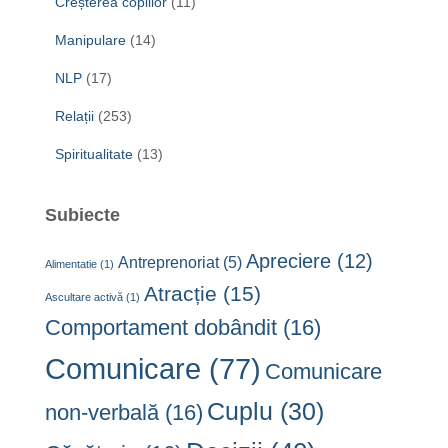
Creșterea copiilor
(11)
Manipulare
(14)
NLP
(17)
Relații
(253)
Spiritualitate
(13)
Subiecte
Apreciere
(12)
Antreprenoriat
(5)
Alimentatie
(1)
Atracție
(15)
Ascultare activă
(1)
Comportament dobândit
(16)
Comunicare
(77)
Comunicare
Cuplu
(30)
non-verbală
(16)