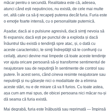
măcar pentru o secundă. Realitatea este că, adesea,
atunci când ești neputincios, nu există, de cele mai multe
ori, altă cale ca să-ţi recapeţi puterea decât furia. Furia este
o emoţie foarte intensă, cu o personalitate puternică.
Așadar, dacă ai o pulsiune agresivă, dacă simţi nevoia să
fii expansiv, dacă ești pe punctul de a exploda și dacă
înăuntrul tău există o tendinţă spre atac, și, o dată cu
aceste caracteristici, te simţi îndreptăţit să te confrunţi cu
ceilalţi, atunci devine mai limpede că toate aceste tendinţe
vor ajuta oricare persoană să-și transforme sentimentul de
neajutorare sau de neputinţă în sentimente de control sau
putere. În acest sens, când
cineva
resimte neajutorare sau
neputinţă și nu găsește nici o modalitate de a elimina
aceste stări, nu e de mirare că va fi furios. Cu toate astea,
așa cum am mai spus, de obicei persoana nici măcar nu-și
dă seama că furia există.
Mai degrabă, furia este înăbușită sau reprimată — împinsă