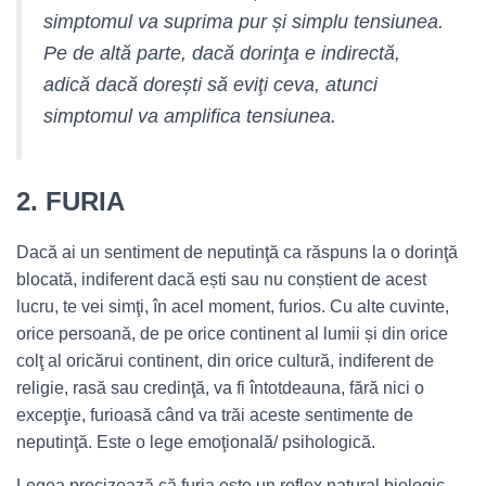
simptomul va suprima pur și simplu tensiunea.
Pe de altă parte, dacă dorinţa e indirectă,
adică dacă dorești
să eviţi
ceva, atunci
simptomul va amplifica tensiunea.
2.
FURIA
Dacă ai un sentiment de neputinţă ca răspuns la o dorinţă
blocată, indiferent dacă ești sau nu conștient de acest
lucru, te vei simţi, în acel moment, furios. Cu alte cuvinte,
orice persoană, de pe orice continent al lumii și din orice
colţ al oricărui continent, din orice cultură, indiferent de
religie, rasă sau credinţă, va fi întotdeauna, fără nici o
excepţie, furioasă când va trăi aceste sentimente de
neputinţă. Este o lege emoţională/ psihologică.
Legea precizează că furia este un reflex natural biologic,