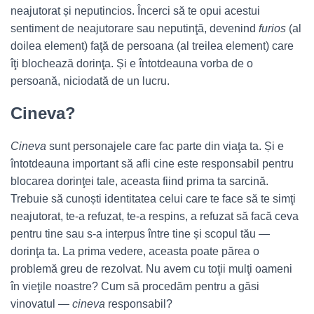
neajutorat și neputincios. Încerci să te opui acestui
sentiment de neajutorare sau neputinţă, devenind
furios
(al
doilea element) faţă de persoana (al treilea element)
care
îţi blochează dorinţa. Și e întotdeauna vorba de o
persoană, niciodată de un lucru.
Cineva?
Cineva
sunt personajele care fac parte din viaţa ta. Și e
întotdeauna important să afli cine este responsabil pentru
blocarea dorinţei tale, aceasta fiind prima ta sarcină.
Trebuie să cunoști identitatea celui care te face să te simţi
neajutorat, te-a refuzat, te-a respins, a refuzat să facă ceva
pentru tine sau s-a interpus între tine și scopul tău —
dorinţa ta. La prima vedere, aceasta poate părea o
problemă greu de rezolvat. Nu avem cu toţii mulţi oameni
în vieţile noastre? Cum să procedăm pentru a găsi
vinovatul —
cineva
responsabil?