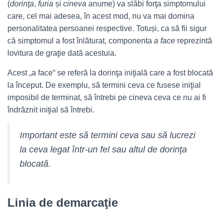
(
dorinţa
,
furia
și
cineva
anume) va slăbi forţa simptomului
care, cel mai adesea, în acest mod, nu va mai domina
personalitatea persoanei respective. Totuși, ca să fii sigur
că simptomul a fost înlăturat, componenta
a face
reprezintă
lovitura de graţie dată acestuia.
Acest „a face“ se referă la dorinţa iniţială care a fost blocată
la început. De exemplu, să termini ceva ce fusese iniţial
imposibil de terminat, să întrebi pe cineva ceva ce nu ai fi
îndrăznit iniţial să întrebi.
Important este să termini ceva sau să lucrezi
la ceva legat într-un fel sau altul de dorinţa
blocată.
Linia de demarcaţie