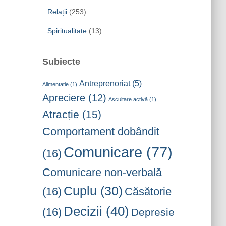
Relații
(253)
Spiritualitate
(13)
Subiecte
Antreprenoriat
(5)
Alimentatie
(1)
Apreciere
(12)
Ascultare activă
(1)
Atracție
(15)
Comportament dobândit
Comunicare
(77)
(16)
Comunicare non-verbală
Cuplu
(30)
(16)
Căsătorie
Decizii
(40)
(16)
Depresie