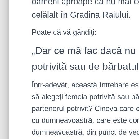
oameni aproape că nu mai con
celălalt în Gradina Raiului.
Poate că vă gândiţi:
„Dar ce mă fac dacă nu 
potrivită sau de bărbatul
Într-adevăr, această întrebare es
să alegeţi femeia potrivită sau băr
partenerul potrivit? Cineva care 
cu dumneavoastră, care este compa
dumneavoastră, din punct de ved