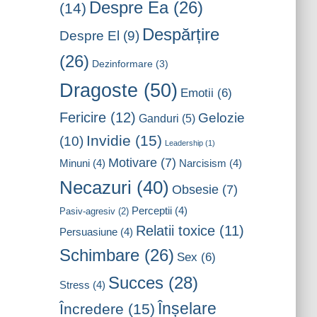
Despre Ea
(26)
(14)
Despărțire
Despre El
(9)
(26)
Dezinformare
(3)
Dragoste
(50)
Emotii
(6)
Fericire
(12)
Gelozie
Ganduri
(5)
Invidie
(15)
(10)
Leadership
(1)
Motivare
(7)
Minuni
(4)
Narcisism
(4)
Necazuri
(40)
Obsesie
(7)
Perceptii
(4)
Pasiv-agresiv
(2)
Relatii toxice
(11)
Persuasiune
(4)
Schimbare
(26)
Sex
(6)
Succes
(28)
Stress
(4)
Înșelare
Încredere
(15)