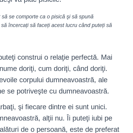
ât să se comporte ca o pisică şi să spună
să încercați să faceți acest lucru când puteți să
uteţi construi o relaţie perfectă. Mai
anume doriţi, cum doriţi, când doriţi.
nevoile corpului dumneavoastră, ale
ine se potriveşte cu dumneavoastră.
aţi, şi fiecare dintre ei sunt unici.
mneavoastră, alţii nu. Îi puteţi iubi pe
ic alături de o persoană, este de preferat