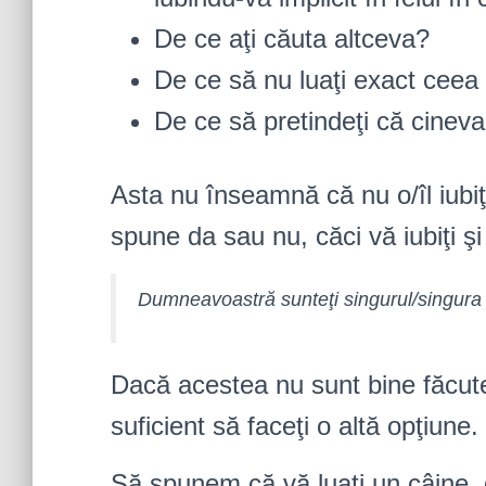
De ce aţi căuta altceva?
De ce să nu luaţi exact ceea 
De ce să pretindeţi că cineva
Asta nu înseamnă că nu o/îl iubiţi
spune da sau nu, căci vă iubiţi 
Dumneavoastră sunteţi singurul/singura 
Dacă acestea nu sunt bine făcute,
suficient să faceţi o altă opţiune.
Să spunem că vă luaţi un câine, d