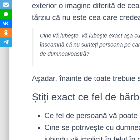
exterior o imagine diferită de cea
târziu că nu este cea care credeaţ
Cine vă iubeşte, vă iubeşte exact aşa c
înseamnă că nu sunteţi persoana pe care
de dumneavoastră?
Aşadar, înainte de toate trebuie 
Știţi exact ce fel de băr
Ce fel de persoană vă poate 
Cine se potriveşte cu dumne
iubindu-vă implicit în felul în