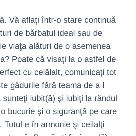
ă. Vă aflaţi într-o stare continuă
lături de bărbatul ideal sau de
ie viaţa alături de o asemenea
a? Poate că visaţi la o astfel de
perfect cu celălalt, comunicaţi tot
şte gâdurile fără teama de a-l
sunteţi iubit(ă) şi iubiţi la rândul
, o bucurie şi o siguranţă pe care
 Totul e în armonie şi ceilalţi