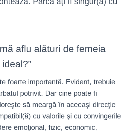
tează. Parcă ați fi singur(ă) cu
mă aflu alături de femeia
 ideal?”
te foarte importantă. Evident, trebuie
batul potrivit. Dar cine poate fi
doreşte să meargă în aceeaşi direcţie
tibil(ă) cu valorile şi cu convingerile
ere emoţional, fizic, economic,