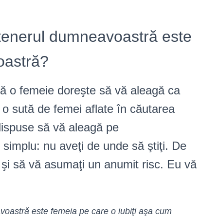
rtenerul dumneavoastră este
oastră?
că o femeie doreşte să vă aleagă ca
 o sută de femei aflate în căutarea
 dispuse să vă aleagă pe
implu: nu aveţi de unde să ştiţi. De
 şi să vă asumaţi un anumit risc. Eu vă
oastră este femeia pe care o iubiţi aşa cum