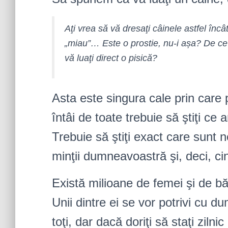
Aţi vrea să vă dresaţi câinele astfel înc
„miau”… Este o prostie, nu-i așa? De ce 
vă luaţi direct o pisică?
Asta este singura cale prin care p
întâi de toate trebuie să ştiţi ce 
Trebuie să ştiţi exact care sunt 
minţii dumneavoastră şi, deci, c
Există milioane de femei şi de bărb
Unii dintre ei se vor potrivi cu du
toţi, dar dacă doriţi să staţi ziln