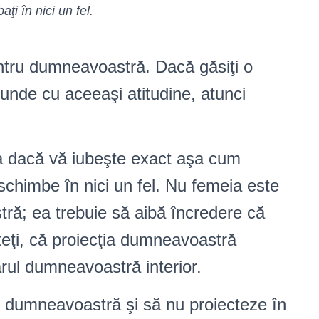
ţi în nici un fel.
ntru dumneavoastră. Dacă găsiţi o
nde cu aceeaşi atitudine, atunci
 ea dacă vă iubeşte exact aşa cum
schimbe în nici un fel. Nu femeia este
ră; ea trebuie să aibă încredere că
nteţi, că proiecţia dumneavoastră
rul dumneavoastră interior.
 cu dumneavoastră şi să nu proiecteze în