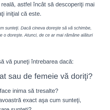
 reală, astfel încât să descoperiţi mai
i iniţial că este.
um sunteţi. Dacă cineva doreşte să vă schimbe,
 o doreşte. Atunci, de ce ar mai rămâne alături
să vă puneţi întrebarea dacă:
bat sau de femeie vă doriţi?
face inima să tresalte?
avoastră exact aşa cum sunteţi,
 care sunteţi?