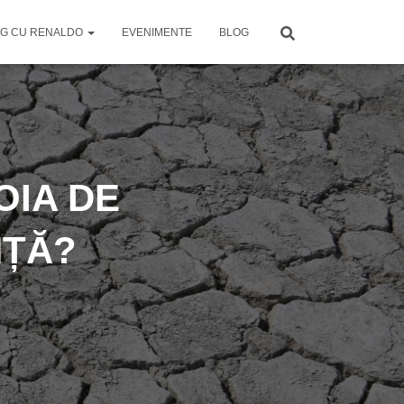
G CU RENALDO
EVENIMENTE
BLOG
OIA DE
NȚĂ?