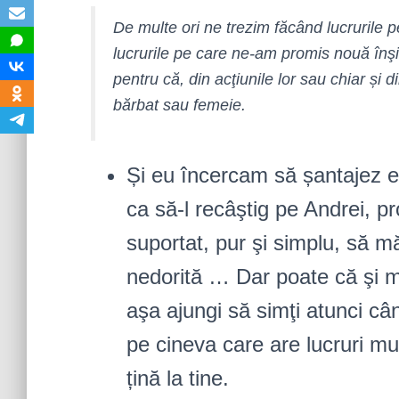
De multe ori ne trezim făcând lucrurile p
lucrurile pe care ne-am promis nouă înş
pentru că, din acţiunile lor sau chiar și 
bărbat sau femeie.
Și eu încercam să șantajez e
ca să-l recâştig pe Andrei, 
suportat, pur şi simplu, să 
nedorită … Dar poate că şi 
aşa ajungi să simţi atunci cân
pe cineva care are lucruri mu
țină la tine.