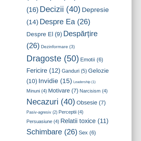
Decizii
(40)
(16)
Depresie
Despre Ea
(26)
(14)
Despărțire
Despre El
(9)
(26)
Dezinformare
(3)
Dragoste
(50)
Emotii
(6)
Fericire
(12)
Gelozie
Ganduri
(5)
Invidie
(15)
(10)
Leadership
(1)
Motivare
(7)
Minuni
(4)
Narcisism
(4)
Necazuri
(40)
Obsesie
(7)
Perceptii
(4)
Pasiv-agresiv
(2)
Relatii toxice
(11)
Persuasiune
(4)
Schimbare
(26)
Sex
(6)