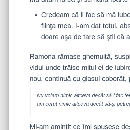
Credeam că il fac să mă iube
fiinţa mea. I-am dat totul, a
doare aşa de tare să ştii că a
Ramona rămase ghemuită, suspin
vidul unde trăise mitul ei de iubi
nou, continuă cu glasul coborât, 
Nu voiam nimic altceva decât să-l fac fer
am cerut nimic altceva decât să-şi petre
Mi-am amintit ce îmi spusese desp