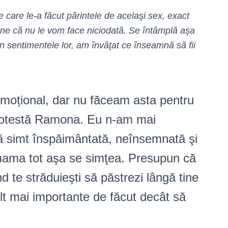
e care le-a făcut părintele de acelaşi sex, exact
ine că nu le vom face niciodată. Se întâmplă aşa
din sentimentele lor, am învăţat ce înseamnă să fii
moțional, dar nu făceam asta pentru
protestă Ramona. Eu n-am mai
mă simt înspăimântată, neînsemnată şi
mama tot aşa se simţea. Presupun că
d te străduieşti să păstrezi lângă tine
lt mai importante de făcut decât să