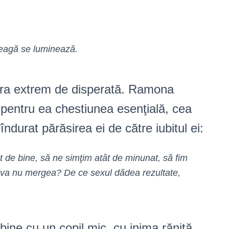
eagă se luminează.
era extrem de disperată. Ramona
pentru ea chestiunea esenţială, cea
îndurat părăsirea ei de către iubitul ei:
de bine, să ne simţim atât de minunat, să fim
ceva nu mergea? De ce sexul dădea rezultate,
ine cu un copil mic, cu inima rănită.