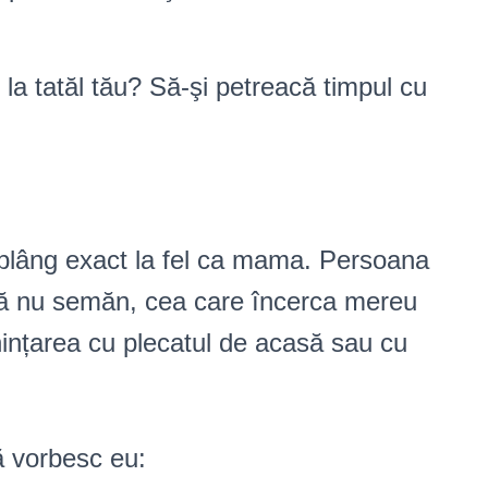
la tatăl tău? Să-şi petreacă timpul cu
plâng exact la fel ca mama. Persoana
să nu semăn, cea care încerca mereu
nințarea cu plecatul de acasă sau cu
ă vorbesc eu: