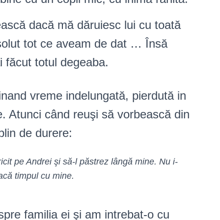
ască dacă mă dăruiesc lui cu toată
bsolut tot ce aveam de dat … Însă
i făcut totul degeaba.
and vreme indelungată, pierdută in
re. Atunci când reuşi să vorbească din
plin de durere:
icit pe Andrei şi să-l păstrez lângă mine. Nu i-
acă timpul cu mine.
re familia ei şi am intrebat-o cu