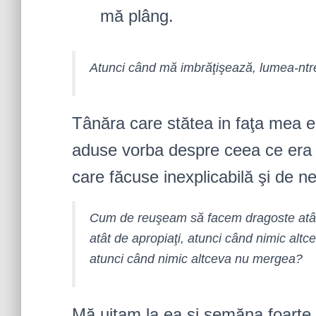
mă plâng.
Atunci când mă imbrăţişează, lumea-ntr
Tânăra care stătea in faţa mea 
aduse vorba despre ceea ce era 
care făcuse inexplicabilă şi de ne
Cum de reuşeam să facem dragoste atât 
atât de apropiaţi, atunci când nimic alt
atunci când nimic altceva nu mergea?
Mă uitam la ea și semăna foarte b