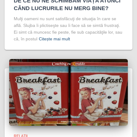
DE CE NU NE SCHIMBĂM VIAȚA ATUNCI
CÂND LUCRURILE NU MERG BINE?
Mulţi oameni nu sunt satisfăcuţi de situaţia în care se
află. Slujba îi plictiseşte sau îi face să se simtă frustraţi.
Ei simt că muncesc fie peste, fie sub capacităţile lor, sau
că, în postul
Citește mai mult
RELAȚII