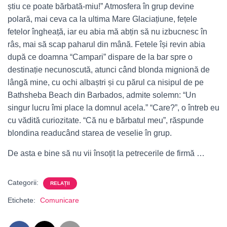
știu ce poate bărbată-miu!” Atmosfera în grup devine
polară, mai ceva ca la ultima Mare Glaciațiune, fețele
fetelor îngheață, iar eu abia mă abțin să nu izbucnesc în
râs, mai să scap paharul din mână. Fetele își revin abia
după ce doamna “Campari” dispare de la bar spre o
destinație necunoscută, atunci când blonda mignionă de
lângă mine, cu ochi albaștri și cu părul ca nisipul de pe
Bathsheba Beach din Barbados, admite solemn: “Un
singur lucru îmi place la domnul acela.” “Care?”, o întreb eu
cu vădită curiozitate. “Că nu e bărbatul meu”, răspunde
blondina readucând starea de veselie în grup.
De asta e bine să nu vii însoțit la petrecerile de firmă …
Categorii:
RELAȚII
Etichete:
Comunicare