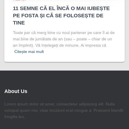
11 SEMNE CĂ EL ÎNCĂ O MAI IUBEȘTE
PE FOSTA ȘI CĂ SE FOLOSEȘTE DE
TINE
Toate par că merg bine cu noul partener pe care îl ai de
mai bine de jumătate de an (sau – poate – chiar de un
an împlinit). Vă înțelegeți de minune. Ai impresia că
Citește mai mult
About Us
Lorem ipsum dolor sit amet, consectetur adipiscing elit. Nulla
volutpat quam nisi, vitae tincidunt erat congue a. Praesent blandit
fringilla leo,