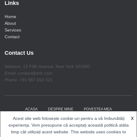
Links
Home
About
Services
Contact
Contact Us
Address: 13 Fifth Avenue, New York 101660
Email: contact@info.com
Phone: +91 987 654 321
ACASA
DESPRE MINE
POVESTEA MEA
Acest site web folosește cookie-uri pentru a vă îmbunătăți
X
COACHING CU RENALDO
EVENIMENTE
BLOG
experiența. Vom presupune că acceptați această politică atâta
timp cât utilizați acest website. This website uses cookies to