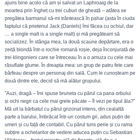
ajuns bine acolo că am și salvat un Laphroaig de la
moartea prin îngheț cu trei cuburi de gheață – atâtea se
pregătea barmanul să-mi trântească în pahar (asta în ciuda
faptului că prietenul Jack (Daniels) îmi făcea cu ochiul, dar
… a single malt is a single malt) și mă pregăteam să
socializez. În stânga mea, la două scaune depărtare, era o
zeiță blondă într-o rochie romană roșie, deja înconjurată de
trei klingonieni care se întreceau în a o amuza cu cele mai
răsuflate glume. În dreapta mea: un grup de patru fete care
bârfeau despre un personaj din sală. Cum le cunoșteam pe
două dintre ele, decid să mă alătur grupului.
”Auzi, dragă – îmi spuse bruneta cu părul ca pana orbului
și ochi negri ca cele mai grele păcate – îl vezi pe tipul ăla?”
Mă uit la bărbatul cu părul grizonat intens, din cealaltă
parte a barului, îmbrăcat într-un costum gri, adus puțin de
umeri și cu față de contabil. Cu părul tuns perie și cu rama
subțire a ochelarilor de vedere aducea puțin cu Sebastian