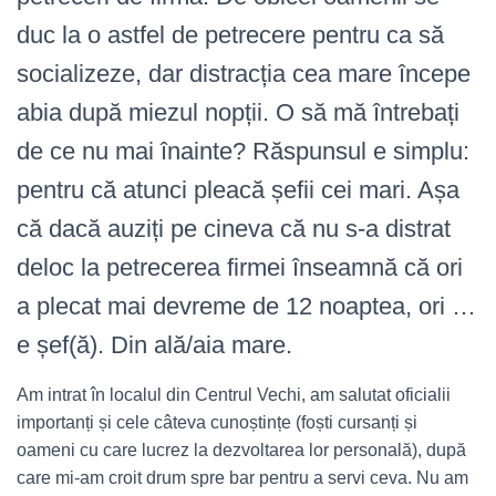
duc la o astfel de petrecere pentru ca să
socializeze, dar distracția cea mare începe
abia după miezul nopții. O să mă întrebați
de ce nu mai înainte? Răspunsul e simplu:
pentru că atunci pleacă șefii cei mari. Așa
că dacă auziți pe cineva că nu s-a distrat
deloc la petrecerea firmei înseamnă că ori
a plecat mai devreme de 12 noaptea, ori …
e șef(ă). Din ală/aia mare.
Am intrat în localul din Centrul Vechi, am salutat oficialii
importanți și cele câteva cunoștințe (foști cursanți și
oameni cu care lucrez la dezvoltarea lor personală), după
care mi-am croit drum spre bar pentru a servi ceva. Nu am