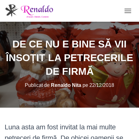
C
O
M
U
T
DE CE NU E BINE SĂ VII
Ă
N
ÎNSOȚIT LA PETRECERILE
A
V
DE FIRMĂ
I
G
A
Publicat de
Renaldo Nita
pe
22/12/2018
R
E
A
Luna asta am fost invitat la mai multe
petreceri de firmă. De obicei oamenii se