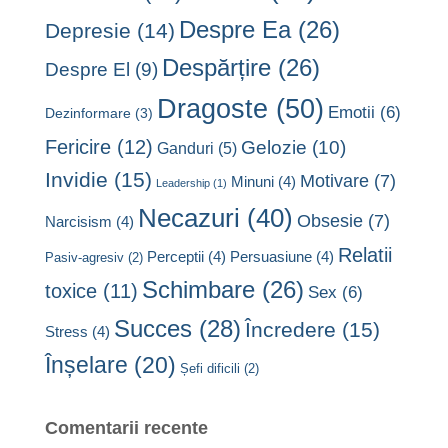
Despre Ea
(26)
Depresie
(14)
Despărțire
(26)
Despre El
(9)
Dragoste
(50)
Emotii
(6)
Dezinformare
(3)
Fericire
(12)
Gelozie
(10)
Ganduri
(5)
Invidie
(15)
Motivare
(7)
Minuni
(4)
Leadership
(1)
Necazuri
(40)
Obsesie
(7)
Narcisism
(4)
Relatii
Perceptii
(4)
Persuasiune
(4)
Pasiv-agresiv
(2)
Schimbare
(26)
toxice
(11)
Sex
(6)
Succes
(28)
Încredere
(15)
Stress
(4)
Înșelare
(20)
Șefi dificili
(2)
Comentarii recente