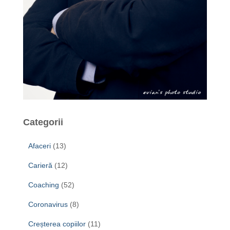
Categorii
Afaceri
(13)
Carieră
(12)
Coaching
(52)
Coronavirus
(8)
Creșterea copiilor
(11)