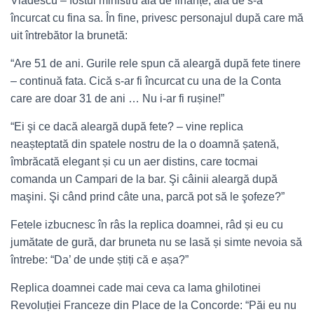
Vlădescu – fostul ministru ală de finanțe, ală de s-a
încurcat cu fina sa. În fine, privesc personajul după care mă
uit întrebător la brunetă:
“Are 51 de ani. Gurile rele spun că aleargă după fete tinere
– continuă fata. Cică s-ar fi încurcat cu una de la Conta
care are doar 31 de ani … Nu i-ar fi rușine!”
“Ei şi ce dacă aleargă după fete? – vine replica
neașteptată din spatele nostru de la o doamnă șatenă,
îmbrăcată elegant și cu un aer distins, care tocmai
comanda un Campari de la bar. Şi câinii aleargă după
maşini. Şi când prind câte una, parcă pot să le şofeze?”
Fetele izbucnesc în râs la replica doamnei, râd și eu cu
jumătate de gură, dar bruneta nu se lasă și simte nevoia să
întrebe: “Da’ de unde știți că e așa?”
Replica doamnei cade mai ceva ca lama ghilotinei
Revoluției Franceze din Place de la Concorde: “Păi eu nu