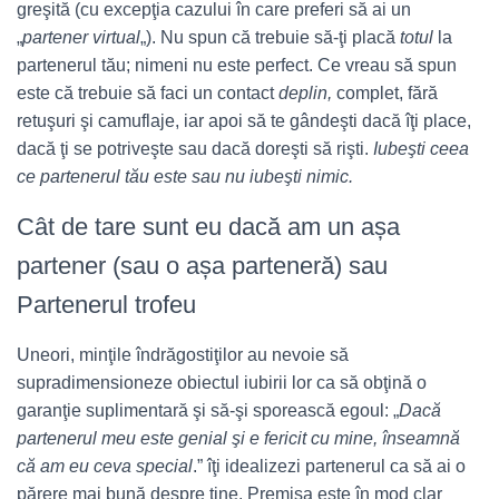
greşită (cu excepţia cazului în care preferi să ai un
„
partener virtual
„). Nu spun că trebuie să-ţi placă
totul
la
partenerul tău; nimeni nu este perfect. Ce vreau să spun
este că trebuie să faci un contact
deplin,
complet, fără
retuşuri şi camuflaje, iar apoi să te gândeşti dacă îţi place,
dacă ţi se potriveşte sau dacă doreşti să rişti.
Iubeşti ceea
ce partenerul tău este sau nu iubeşti nimic.
Cât de tare sunt eu dacă am un așa
partener (sau o așa parteneră) sau
Partenerul trofeu
Uneori, minţile îndrăgostiţilor au nevoie să
supradimensioneze obiectul iubirii lor ca să obţină o
garanţie suplimentară şi să-şi sporească egoul: „
Dacă
partenerul meu este genial şi e fericit cu mine, înseamnă
că am eu ceva special
.” îţi idealizezi partenerul ca să ai o
părere mai bună despre tine. Premisa este în mod clar