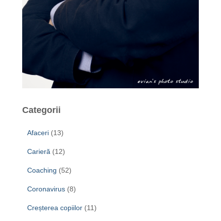
Categorii
Afaceri
(13)
Carieră
(12)
Coaching
(52)
Coronavirus
(8)
Creșterea copiilor
(11)