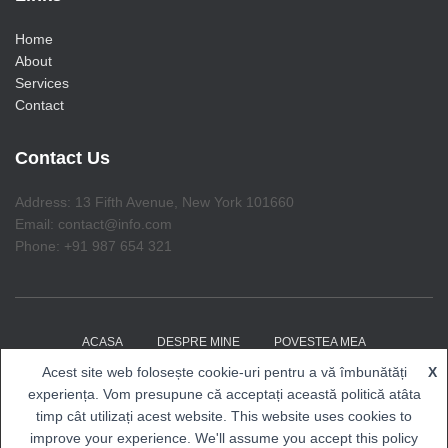
Home
About
Services
Contact
Contact Us
Address: 13 Fifth Avenue, New York 101660
Email: contact@info.com
Phone: +91 987 654 321
ACASA
DESPRE MINE
POVESTEA MEA
Acest site web folosește cookie-uri pentru a vă îmbunătăți
X
COACHING CU RENALDO
EVENIMENTE
BLOG
experiența. Vom presupune că acceptați această politică atâta
timp cât utilizați acest website. This website uses cookies to
Hestia | Proiectată de
ThemeIsle
improve your experience. We'll assume you accept this policy