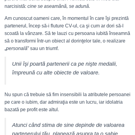
narcisistă:
cine se aseamănă, se adună.
Am cunoscut oameni care, în momentul în care îşi prezintă
partenerul, încep să-i fluture CV-ul, ca şi cum ar dori să-l
scoată la vânzare. Să te lauzi cu persoana iubită înseamnă
să o transformi într-un obiect al dorinţelor tale, o realizare
„
personală
” sau un triumf.
Unii îşi poartă partenerii ca pe nişte medalii,
împreună cu alte
obiecte
de valoare.
Nu spun că trebuie să fim insensibili la atributele persoanei
pe care o iubim, dar admiraţia este un lucru, iar idolatria
bazată pe profit este altul.
Atunci când stima de sine depinde de valoarea
partenerului tău, planează asupra ta o sabie