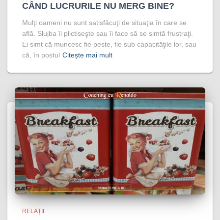
CÂND LUCRURILE NU MERG BINE?
Mulţi oameni nu sunt satisfăcuţi de situaţia în care se
află. Slujba îi plictiseşte sau îi face să se simtă frustraţi.
Ei simt că muncesc fie peste, fie sub capacităţile lor, sau
că, în postul
Citește mai mult
RELAȚII