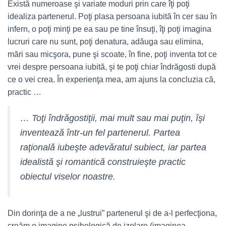
Există numeroase şi variate moduri prin care îţi poţi
idealiza partenerul. Poţi plasa persoana iubită în cer sau în
infern, o poţi minţi pe ea sau pe tine însuţi, îţi poţi imagina
lucruri care nu sunt, poţi denatura, adăuga sau elimina,
mări sau micşora, pune şi scoate, în fine, poţi inventa tot ce
vrei despre persoana iubită, şi te poţi chiar îndrăgosti după
ce o vei crea. În experienţa mea, am ajuns la concluzia că,
practic …
… Toţi îndrăgostiţii, mai mult sau mai puţin, îşi
inventează într-un fel partenerul. Partea
raţională iubeşte adevăratul subiect, iar partea
idealistă şi romantică construieşte practic
obiectul viselor noastre.
Din dorinţa de a ne „lustrui” partenerul şi de a-l perfecţiona,
creăm o imagine psihologică de izolare (imaginea