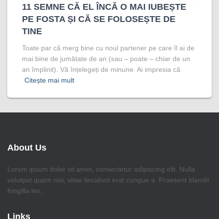
11 SEMNE CĂ EL ÎNCĂ O MAI IUBEȘTE
PE FOSTA ȘI CĂ SE FOLOSEȘTE DE
TINE
Toate par că merg bine cu noul partener pe care îl ai de
mai bine de jumătate de an (sau – poate – chiar de un
an împlinit). Vă înțelegeți de minune. Ai impresia că
Citește mai mult
About Us
Lorem ipsum dolor sit amet, consectetur adipiscing elit. Nulla
volutpat quam nisi, vitae tincidunt erat congue a. Praesent blandit
fringilla leo,
Links