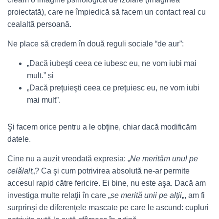
proiectată), care ne împiedică să facem un contact real cu
cealaltă persoană.
Ne place să credem în două reguli sociale “de aur”:
„Dacă iubeşti ceea ce iubesc eu, ne vom iubi mai
mult.” și
„Dacă preţuieşti ceea ce preţuiesc eu, ne vom iubi
mai mult”.
Şi facem orice pentru a le obţine, chiar dacă modificăm
datele.
Cine nu a auzit vreodată expresia: „
Ne merităm unul pe
celălalt
„? Ca şi cum potrivirea absolută ne-ar permite
accesul rapid către fericire. Ei bine, nu este aşa. Dacă am
investiga multe relaţii în care „
se merită unii pe alţii
„, am fi
surprinşi de diferenţele mascate pe care le ascund: cupluri