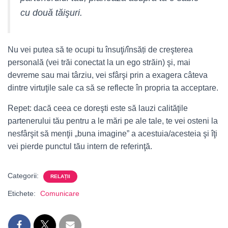
cu două tăişuri.
Nu vei putea să te ocupi tu însuţi/însăți de creşterea
personală (vei trăi conectat la un ego străin) şi, mai
devreme sau mai târziu, vei sfârşi prin a exagera câteva
dintre virtuţile sale ca să se reflecte în propria ta acceptare.
Repet: dacă ceea ce doreşti este să lauzi calităţile
partenerului tău pentru a le mări pe ale tale, te vei osteni la
nesfârşit să menţii „buna imagine” a acestuia/acesteia şi îţi
vei pierde punctul tău intern de referinţă.
Categorii:
RELAȚII
Etichete:
Comunicare