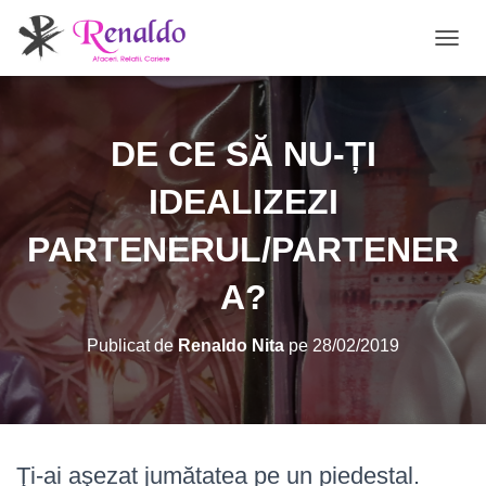
C
O
M
U
T
DE CE SĂ NU-ȚI
Ă
N
IDEALIZEZI
A
V
PARTENERUL/PARTENER
I
G
A
A?
R
E
A
Publicat de
Renaldo Nita
pe
28/02/2019
Ţi-ai aşezat jumătatea pe un piedestal.