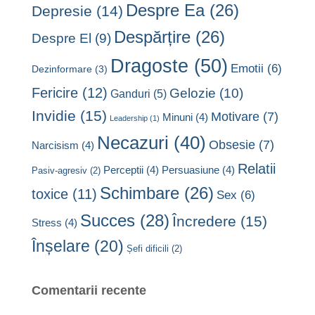
Despre Ea
(26)
Depresie
(14)
Despărțire
(26)
Despre El
(9)
Dragoste
(50)
Emotii
(6)
Dezinformare
(3)
Fericire
(12)
Gelozie
(10)
Ganduri
(5)
Invidie
(15)
Motivare
(7)
Minuni
(4)
Leadership
(1)
Necazuri
(40)
Obsesie
(7)
Narcisism
(4)
Relatii
Perceptii
(4)
Persuasiune
(4)
Pasiv-agresiv
(2)
Schimbare
(26)
toxice
(11)
Sex
(6)
Succes
(28)
Încredere
(15)
Stress
(4)
Înșelare
(20)
Șefi dificili
(2)
Comentarii recente