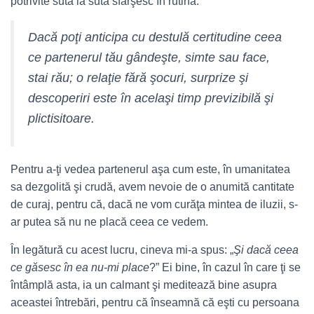
potrivite sută la sută sfârşesc în rutină.
Dacă poţi anticipa cu destulă certitudine ceea
ce partenerul tău gândeşte, simte sau face,
stai rău; o relaţie fără şocuri, surprize şi
descoperiri este în acelaşi timp previzibilă şi
plictisitoare.
Pentru a-ţi vedea partenerul aşa cum este, în umanitatea
sa dezgolită şi crudă, avem nevoie de o anumită cantitate
de curaj, pentru că, dacă ne vom curăţa mintea de iluzii, s-
ar putea să nu ne placă ceea ce vedem.
În legătură cu acest lucru, cineva mi-a spus: „
Şi dacă ceea
ce găsesc în ea nu-mi place
?” Ei bine, în cazul în care ţi se
întâmplă asta, ia un calmant şi meditează bine asupra
aceastei întrebări, pentru că înseamnă că eşti cu persoana