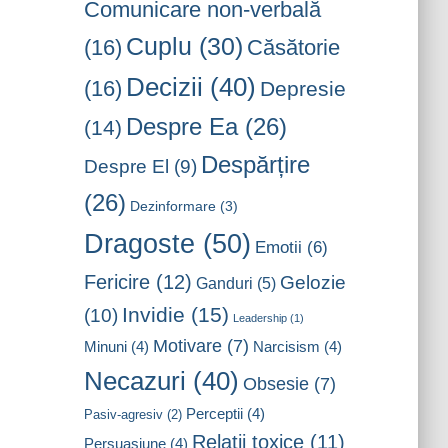
Comunicare non-verbală
Cuplu
(30)
(16)
Căsătorie
Decizii
(40)
(16)
Depresie
Despre Ea
(26)
(14)
Despărțire
Despre El
(9)
(26)
Dezinformare
(3)
Dragoste
(50)
Emotii
(6)
Fericire
(12)
Gelozie
Ganduri
(5)
Invidie
(15)
(10)
Leadership
(1)
Motivare
(7)
Minuni
(4)
Narcisism
(4)
Necazuri
(40)
Obsesie
(7)
Perceptii
(4)
Pasiv-agresiv
(2)
Relatii toxice
(11)
Persuasiune
(4)