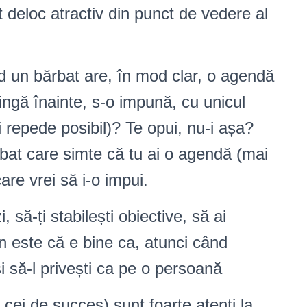
t deloc atractiv din punct de vedere al
nd un bărbat are, în mod clar, o agendă
ingă înainte, s-o impună, cu unicul
 repede posibil)? Te opui, nu-i așa?
ărbat care simte că tu ai o agendă (mai
re vrei să i-o impui.
 să-ți stabilești obiective, să ai
 este că e bine ca, atunci când
și să-l privești ca pe o persoană
l cei de succes) sunt foarte atenți la