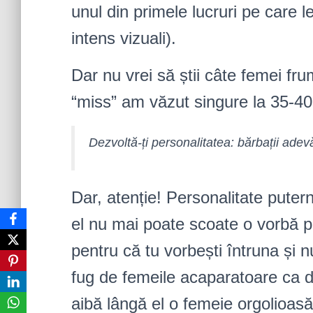
unul din primele lucruri pe care l
intens vizuali).
Dar nu vrei să știi câte femei fr
“miss” am văzut singure la 35-40
Dezvoltă-ți personalitatea: bărbații adevă
Dar, atenție! Personalitate pute
el nu mai poate scoate o vorbă pe
pentru că tu vorbești întruna și n
fug de femeile acaparatoare ca d
aibă lângă el o femeie orgolioas