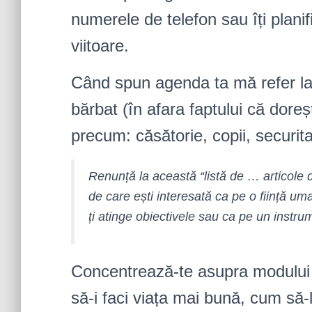
numerele de telefon sau îți plani
viitoare.
Când spun agenda ta mă refer la 
bărbat (în afara faptului că doreșt
precum: căsătorie, copii, securita
Renunță la această “listă de … articole d
de care ești interesată ca pe o ființă um
ți atinge obiectivele sau ca pe un instrume
Concentrează-te asupra modului î
să-i faci viața mai bună, cum să-l