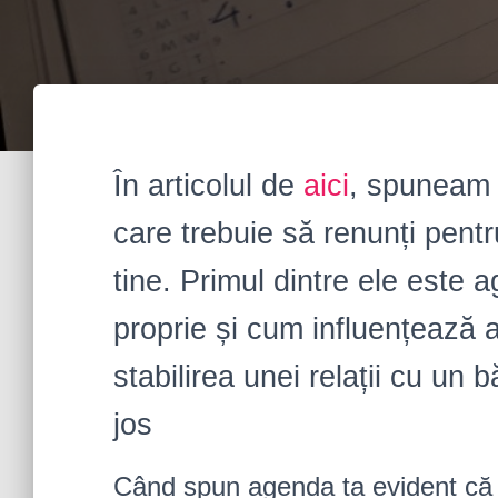
În articolul de
aici
, spuneam s
care trebuie să renunți pentr
tine. Primul dintre ele este
proprie și cum influențează 
stabilirea unei relații cu un b
jos
Când spun agenda ta evident că n