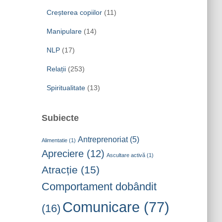
Creșterea copiilor
(11)
Manipulare
(14)
NLP
(17)
Relații
(253)
Spiritualitate
(13)
Subiecte
Antreprenoriat
(5)
Alimentatie
(1)
Apreciere
(12)
Ascultare activă
(1)
Atracție
(15)
Comportament dobândit
Comunicare
(77)
(16)