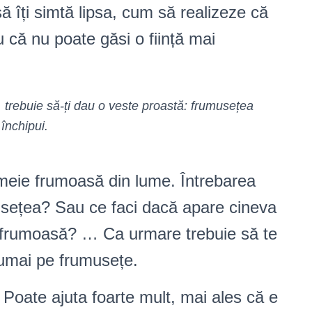
ă îți simtă lipsa, cum să realizeze că
u că nu poate găsi o ființă mai
 trebuie să-ți dau o veste proastă: frumusețea
 închipui.
emeie frumoasă din lume. Întrebarea
usețea? Sau ce faci dacă apare cineva
i frumoasă? … Ca urmare trebuie să te
umai pe frumusețe.
Poate ajuta foarte mult, mai ales că e