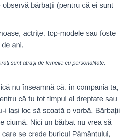
e observă bărbații (pentru că ei sunt
umoase, actrițe, top-modele sau foste
 de ani.
rați sunt atrași de femeile cu personalitate.
rnică nu înseamnă că, în compania ta,
ntru că tu tot timpul ai dreptate sau
u-i lași loc să scoată o vorbă. Bărbații
e ciumă. Nici un bărbat nu vrea să
ă care se crede buricul Pământului,