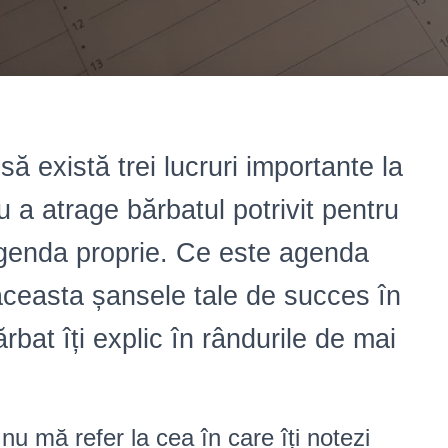
ă există trei lucruri importante la
u a atrage bărbatul potrivit pentru
 agenda proprie. Ce este agenda
aceasta șansele tale de succes în
ărbat îți explic în rândurile de mai
u mă refer la cea în care îți notezi