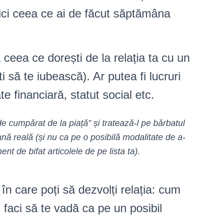
fici ceea ce ai de făcut săptămâna
ceea ce dorești de la relația ta cu un
i să te iubească). Ar putea fi lucruri
te financiară, statut social etc.
e cumpărat de la piață” și tratează-l pe bărbatul
ană reală (și nu ca pe o posibilă modalitate de a-
nt de bifat articolele de pe lista ta).
n care poți să dezvolți relația: cum
 faci să te vadă ca pe un posibil