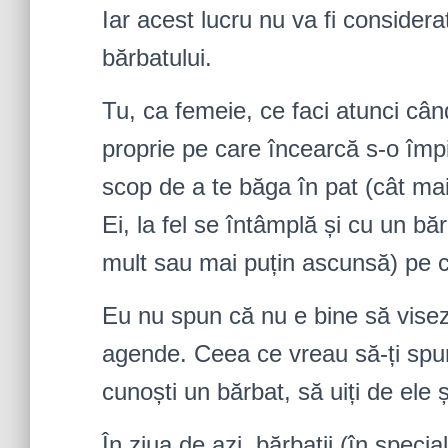
Iar acest lucru nu va fi considera
bărbatului.
Tu, ca femeie, ce faci atunci câ
proprie pe care încearcă s-o împ
scop de a te băga în pat (cât mai
Ei, la fel se întâmplă și cu un b
mult sau mai puțin ascunsă) pe ca
Eu nu spun că nu e bine să visezi,
agende. Ceea ce vreau să-ți spun
cunoști un bărbat, să uiți de ele 
În ziua de azi, bărbații (în specia