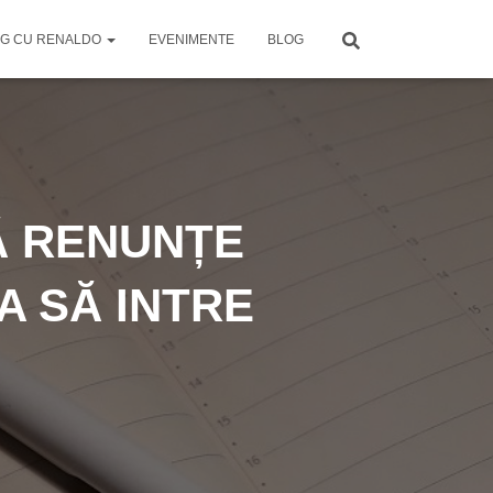
G CU RENALDO
EVENIMENTE
BLOG
Ă RENUNȚE
A SĂ INTRE