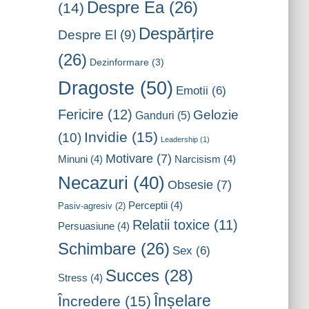
Despre Ea
(26)
(14)
Despărțire
Despre El
(9)
(26)
Dezinformare
(3)
Dragoste
(50)
Emotii
(6)
Fericire
(12)
Gelozie
Ganduri
(5)
Invidie
(15)
(10)
Leadership
(1)
Motivare
(7)
Minuni
(4)
Narcisism
(4)
Necazuri
(40)
Obsesie
(7)
Perceptii
(4)
Pasiv-agresiv
(2)
Relatii toxice
(11)
Persuasiune
(4)
Schimbare
(26)
Sex
(6)
Succes
(28)
Stress
(4)
Înșelare
Încredere
(15)