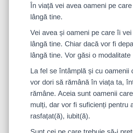
În viață vei avea oameni pe care 
lângă tine.
Vei avea și oameni pe care îi vei
lângă tine. Chiar dacă vor fi dep
lângă tine. Vor găsi o modalitate
La fel se întâmplă și cu oamenii c
vor dori să rămână în viața ta, î
rămâne. Aceia sun
t oamenii care 
mulți, dar vor fi suficienți pentru a
rasfațat(ă), iubit(ă).
Sunt cei pe care trebuie să-i pre