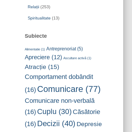
Relații
(253)
Spiritualitate
(13)
Subiecte
Antreprenoriat
(5)
Alimentatie
(1)
Apreciere
(12)
Ascultare activă
(1)
Atracție
(15)
Comportament dobândit
Comunicare
(77)
(16)
Comunicare non-verbală
Cuplu
(30)
(16)
Căsătorie
Decizii
(40)
(16)
Depresie