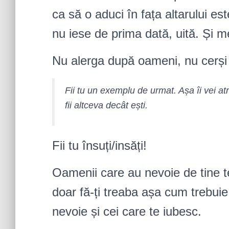
ca să o aduci în fața altarului est
nu iese de prima dată, uită. Și 
Nu alerga după oameni, nu cerși a
Fii tu un exemplu de urmat. Așa îi vei at
fii altceva decât ești.
Fii tu însuți/insăți!
Oamenii care au nevoie de tine t
doar fă-ți treaba așa cum trebuie
nevoie și cei care te iubesc.