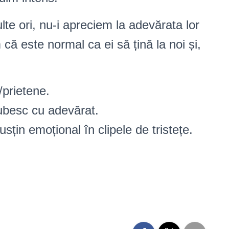
lte ori, nu-i apreciem la adevărata lor
că este normal ca ei să țină la noi și,
/prietene.
ubesc cu adevărat.
țin emoțional în clipele de tristețe.