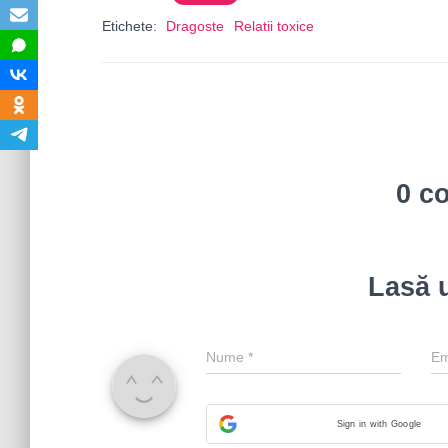
Etichete:
Dragoste
Relatii toxice
0 c
Lasă 
Nume
*
Em
Sign in with Google