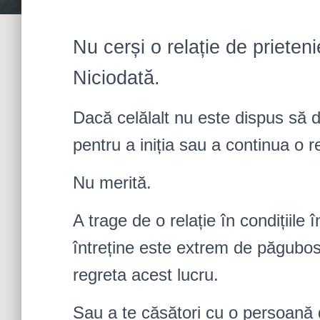
Nu cerși o relație de prieten
Niciodată.
Dacă celălalt nu este dispus să de
pentru a iniția sau a continua o r
Nu merită.
A trage de o relație în condițiile 
întreține este extrem de păgubos
regreta acest lucru.
Sau a te căsători cu o persoană d