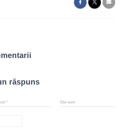
omentarii
un răspuns
ail
*
Site web