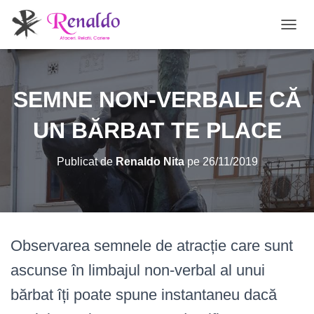
C
O
M
U
T
SEMNE NON-VERBALE CĂ
Ă
N
UN BĂRBAT TE PLACE
A
V
I
Publicat de
Renaldo Nita
pe
26/11/2019
G
A
R
E
A
Observarea semnele de atracție care sunt
ascunse în limbajul non-verbal al unui
bărbat îți poate spune instantaneu dacă