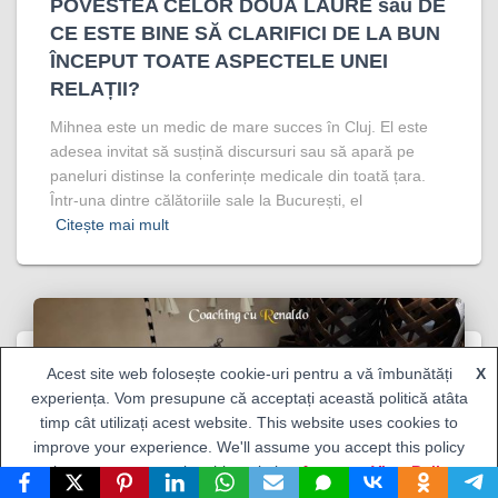
POVESTEA CELOR DOUĂ LAURE sau DE
CE ESTE BINE SĂ CLARIFICI DE LA BUN
ÎNCEPUT TOATE ASPECTELE UNEI
RELAȚII?
Mihnea este un medic de mare succes în Cluj. El este
adesea invitat să susțină discursuri sau să apară pe
paneluri distinse la conferințe medicale din toată țara.
Într-una dintre călătoriile sale la București, el
Citește mai mult
Acest site web folosește cookie-uri pentru a vă îmbunătăți
X
experiența. Vom presupune că acceptați această politică atâta
timp cât utilizați acest website. This website uses cookies to
improve your experience. We'll assume you accept this policy
as long as you are using this website
Accept
View Policy