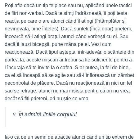
Poți afla dacă un tip te place sau nu, aplicând unele tactici
de flirt non-verbal. Dacă te simți îndrăzneață, îi poți testa
reacția pe care o are atunci când îl atingi (întâmplător și
nevinovată, bine înțeles). Dacă sunteți (încă doar) prieteni,
încearcă să-i atingi brațul atunci când vorbești cu el. Sau
dacă îi lauzi bicepșii, pune mâna pe ei. Vezi cum
reacționează. Dacă tipul aștepta, într-adevăr, o scânteie din
partea ta, aceste mișcări ar trebui să fie suficiente pentru a-
l încuraja să te invite la o cafea. S-ar putea, la fel de bine,
ca el să înceapă să se agite sau să-i înflorească un zâmbet
necontrolat de plăcere. Dacă nu reacționează în nici un fel
sau se retrage, atunci nu mai insista pentru că ori nu vrea
decât să fiți prieteni, ori nu știe ce vrea.
6. Îți admiră liniile corpului
Ia-o ca pe un semn de atracție atunci când un tip extrem de