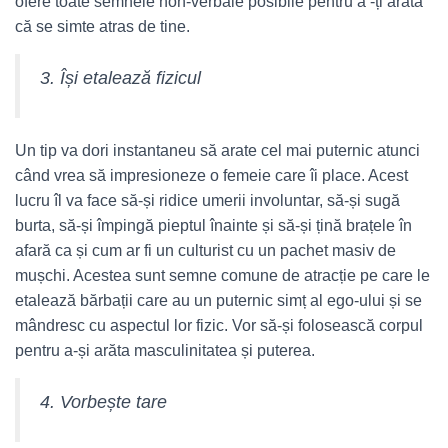
ofere toate semnele non-verbale posibile pentru a -ți arăta
că se simte atras de tine.
3. Își etalează fizicul
Un tip va dori instantaneu să arate cel mai puternic atunci
când vrea să impresioneze o femeie care îi place. Acest
lucru îl va face să-și ridice umerii involuntar, să-și sugă
burta, să-și împingă pieptul înainte și să-și țină brațele în
afară ca și cum ar fi un culturist cu un pachet masiv de
mușchi. Acestea sunt semne comune de atracție pe care le
etalează bărbații care au un puternic simț al ego-ului și se
mândresc cu aspectul lor fizic. Vor să-și folosească corpul
pentru a-și arăta masculinitatea și puterea.
4. Vorbește tare