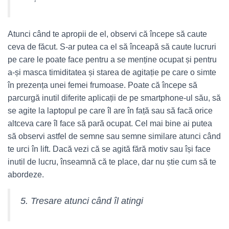
Atunci când te apropii de el, observi că începe să caute
ceva de făcut. S-ar putea ca el să înceapă să caute lucruri
pe care le poate face pentru a se menține ocupat și pentru
a-și masca timiditatea și starea de agitație pe care o simte
în prezența unei femei frumoase. Poate că începe să
parcurgă inutil diferite aplicații de pe smartphone-ul său, să
se agite la laptopul pe care îl are în față sau să facă orice
altceva care îl face să pară ocupat. Cel mai bine ai putea
să observi astfel de semne sau semne similare atunci când
te urci în lift. Dacă vezi că se agită fără motiv sau își face
inutil de lucru, înseamnă că te place, dar nu știe cum să te
abordeze.
5. Tresare atunci când îl atingi