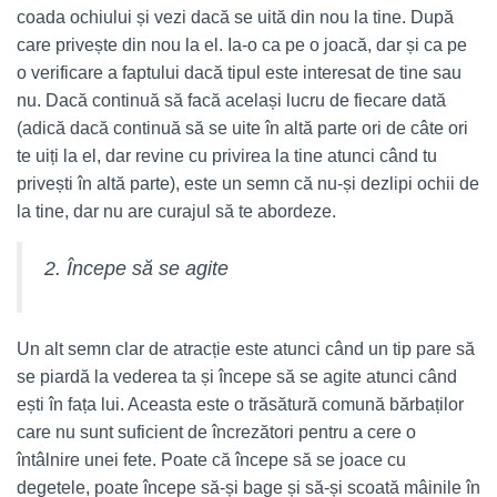
coada ochiului și vezi dacă se uită din nou la tine. După
care privește din nou la el. Ia-o ca pe o joacă, dar și ca pe
o verificare a faptului dacă tipul este interesat de tine sau
nu. Dacă continuă să facă același lucru de fiecare dată
(adică dacă continuă să se uite în altă parte ori de câte ori
te uiți la el, dar revine cu privirea la tine atunci când tu
privești în altă parte), este un semn că nu-și dezlipi ochii de
la tine, dar nu are curajul să te abordeze.
2. Începe să se agite
Un alt semn clar de atracție este atunci când un tip pare să
se piardă la vederea ta și începe să se agite atunci când
ești în fața lui. Aceasta este o trăsătură comună bărbaților
care nu sunt suficient de încrezători pentru a cere o
întâlnire unei fete. Poate că începe să se joace cu
degetele, poate începe să-și bage și să-și scoată mâinile în