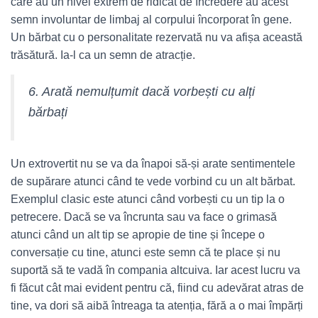
care au un nivel extrem de ridicat de încredere au acest
semn involuntar de limbaj al corpului încorporat în gene.
Un bărbat cu o personalitate rezervată nu va afișa această
trăsătură. Ia-l ca un semn de atracție.
6. Arată nemulțumit dacă vorbești cu alți
bărbați
Un extrovertit nu se va da înapoi să-și arate sentimentele
de supărare atunci când te vede vorbind cu un alt bărbat.
Exemplul clasic este atunci când vorbești cu un tip la o
petrecere. Dacă se va încrunta sau va face o grimasă
atunci când un alt tip se apropie de tine și începe o
conversație cu tine, atunci este semn că te place și nu
suportă să te vadă în compania altcuiva. Iar acest lucru va
fi făcut cât mai evident pentru că, fiind cu adevărat atras de
tine, va dori să aibă întreaga ta atenția, fără a o mai împărți