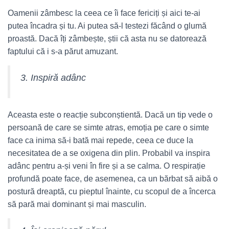
Oamenii zâmbesc la ceea ce îi face fericiți și aici te-ai
putea încadra și tu. Ai putea să-l testezi făcând o glumă
proastă. Dacă îți zâmbește, știi că asta nu se datorează
faptului că i s-a părut amuzant.
3. Inspiră adânc
Aceasta este o reacție subconștientă. Dacă un tip vede o
persoană de care se simte atras, emoția pe care o simte
face ca inima să-i bată mai repede, ceea ce duce la
necesitatea de a se oxigena din plin. Probabil va inspira
adânc pentru a-și veni în fire și a se calma. O respirație
profundă poate face, de asemenea, ca un bărbat să aibă o
postură dreaptă, cu pieptul înainte, cu scopul de a încerca
să pară mai dominant și mai masculin.