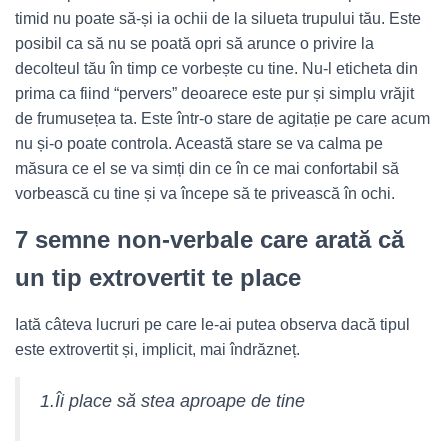
timid nu poate să-și ia ochii de la silueta trupului tău. Este
posibil ca să nu se poată opri să arunce o privire la
decolteul tău în timp ce vorbește cu tine. Nu-l eticheta din
prima ca fiind “pervers” deoarece este pur și simplu vrăjit
de frumusețea ta. Este într-o stare de agitație pe care acum
nu și-o poate controla. Această stare se va calma pe
măsura ce el se va simți din ce în ce mai confortabil să
vorbească cu tine și va începe să te privească în ochi.
7 semne non-verbale care arată că
un tip extrovertit te place
Iată câteva lucruri pe care le-ai putea observa dacă tipul
este extrovertit și, implicit, mai îndrăzneț.
1.Îi place să stea aproape de tine