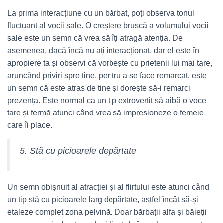
La prima interacțiune cu un bărbat, poți observa tonul
fluctuant al vocii sale. O creștere bruscă a volumului vocii
sale este un semn că vrea să îți atragă atenția. De
asemenea, dacă încă nu ați interacționat, dar el este în
apropiere ta și observi că vorbește cu prietenii lui mai tare,
aruncând priviri spre tine, pentru a se face remarcat, este
un semn că este atras de tine și dorește să-i remarci
prezența. Este normal ca un tip extrovertit să aibă o voce
tare și fermă atunci când vrea să impresioneze o femeie
care îi place.
5. Stă cu picioarele depărtate
Un semn obișnuit al atracției și al flirtului este atunci când
un tip stă cu picioarele larg depărtate, astfel încât să-și
etaleze complet zona pelvină. Doar bărbații alfa și băieții