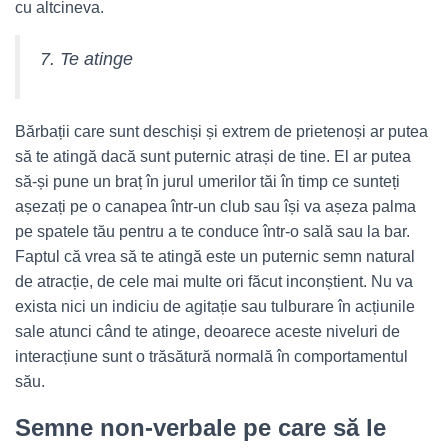
cu altcineva.
7. Te atinge
Bărbații care sunt deschiși și extrem de prietenoși ar putea
să te atingă dacă sunt puternic atrași de tine. El ar putea
să-și pune un braț în jurul umerilor tăi în timp ce sunteți
așezați pe o canapea într-un club sau își va așeza palma
pe spatele tău pentru a te conduce într-o sală sau la bar.
Faptul că vrea să te atingă este un puternic semn natural
de atracție, de cele mai multe ori făcut inconștient. Nu va
exista nici un indiciu de agitație sau tulburare în acțiunile
sale atunci când te atinge, deoarece aceste niveluri de
interacțiune sunt o trăsătură normală în comportamentul
său.
Semne non-verbale pe care să le