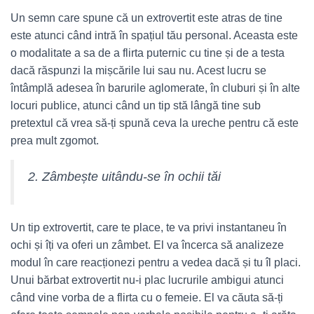
Un semn care spune că un extrovertit este atras de tine
este atunci când intră în spațiul tău personal. Aceasta este
o modalitate a sa de a flirta puternic cu tine și de a testa
dacă răspunzi la mișcările lui sau nu. Acest lucru se
întâmplă adesea în barurile aglomerate, în cluburi și în alte
locuri publice, atunci când un tip stă lângă tine sub
pretextul că vrea să-ți spună ceva la ureche pentru că este
prea mult zgomot.
2. Zâmbește uitându-se în ochii tăi
Un tip extrovertit, care te place, te va privi instantaneu în
ochi și îți va oferi un zâmbet. El va încerca să analizeze
modul în care reacționezi pentru a vedea dacă și tu îl placi.
Unui bărbat extrovertit nu-i plac lucrurile ambigui atunci
când vine vorba de a flirta cu o femeie. El va căuta să-ți