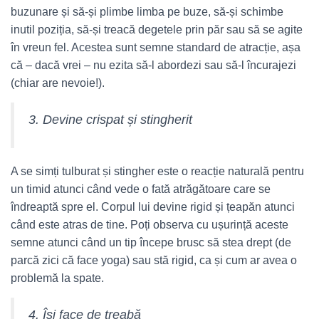
buzunare și să-și plimbe limba pe buze, să-și schimbe
inutil poziția, să-și treacă degetele prin păr sau să se agite
în vreun fel. Acestea sunt semne standard de atracție, așa
că – dacă vrei – nu ezita să-l abordezi sau să-l încurajezi
(chiar are nevoie!).
3. Devine crispat și stingherit
A se simți tulburat și stingher este o reacție naturală pentru
un timid atunci când vede o fată atrăgătoare care se
îndreaptă spre el. Corpul lui devine rigid și țeapăn atunci
când este atras de tine. Poți observa cu ușurință aceste
semne atunci când un tip începe brusc să stea drept (de
parcă zici că face yoga) sau stă rigid, ca și cum ar avea o
problemă la spate.
4. Își face de treabă