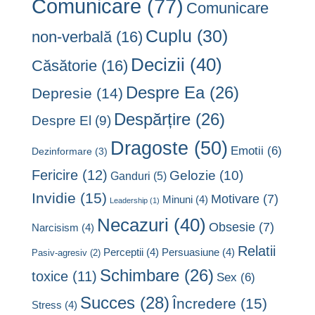
Comunicare
(77)
Comunicare
Cuplu
(30)
non-verbală
(16)
Decizii
(40)
Căsătorie
(16)
Despre Ea
(26)
Depresie
(14)
Despărțire
(26)
Despre El
(9)
Dragoste
(50)
Emotii
(6)
Dezinformare
(3)
Fericire
(12)
Gelozie
(10)
Ganduri
(5)
Invidie
(15)
Motivare
(7)
Minuni
(4)
Leadership
(1)
Necazuri
(40)
Obsesie
(7)
Narcisism
(4)
Relatii
Perceptii
(4)
Persuasiune
(4)
Pasiv-agresiv
(2)
Schimbare
(26)
toxice
(11)
Sex
(6)
Succes
(28)
Încredere
(15)
Stress
(4)