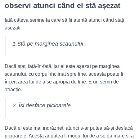
observi atunci când el stă așezat
Iată câteva semne la care să fii atentă atunci când stați
așezați:
1.Stă pe marginea scaunului
Dacă stați față-în-față, iar el este așezat pe marginea
scaunului, cu corpul înclinat spre tine, aceasta poate fi
încercarea lui de a se apropia de tine. E un semn de
atracție.
2. Își desface picioarele
Dacă el este mai îndrăzneț, atunci s-ar putea să-și desfacă
picioarele. Acesta ar putea fi modul lui de a se da mare și a