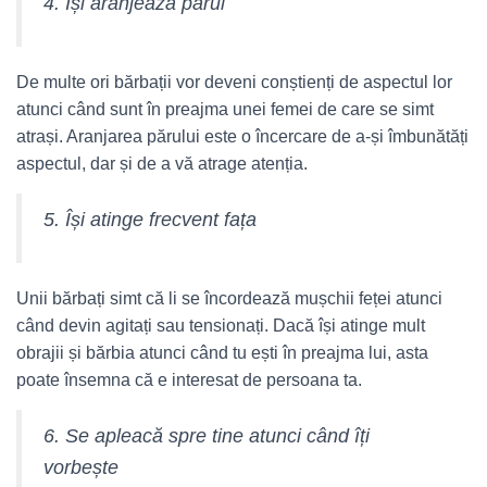
4. Își aranjează părul
De multe ori bărbații vor deveni conștienți de aspectul lor
atunci când sunt în preajma unei femei de care se simt
atrași. Aranjarea părului este o încercare de a-și îmbunătăți
aspectul, dar și de a vă atrage atenția.
5. Își atinge frecvent fața
Unii bărbați simt că li se încordează mușchii feței atunci
când devin agitați sau tensionați. Dacă își atinge mult
obrajii și bărbia atunci când tu ești în preajma lui, asta
poate însemna că e interesat de persoana ta.
6. Se apleacă spre tine atunci când îți
vorbește