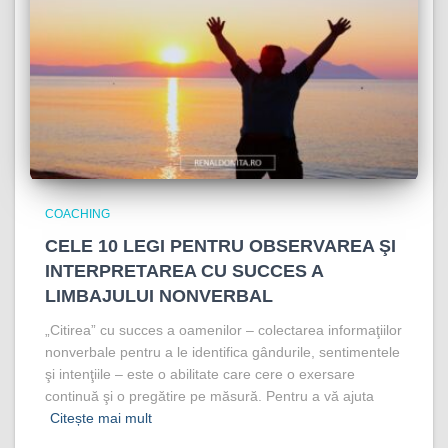
COACHING
CELE 10 LEGI PENTRU OBSERVAREA ŞI
INTERPRETAREA CU SUCCES A
LIMBAJULUI NONVERBAL
„Citirea” cu succes a oamenilor – colectarea informaţiilor
nonverbale pentru a le identifica gândurile, sentimentele
şi intenţiile – este o abilitate care cere o exersare
continuă şi o pregătire pe măsură. Pentru a vă ajuta
Citește mai mult