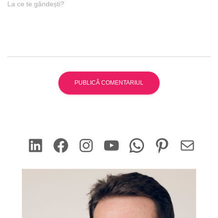
La ce te gândești?
LinkedIn
Facebook
Instagram
YouTube
WhatsApp
Pinterest
Mail