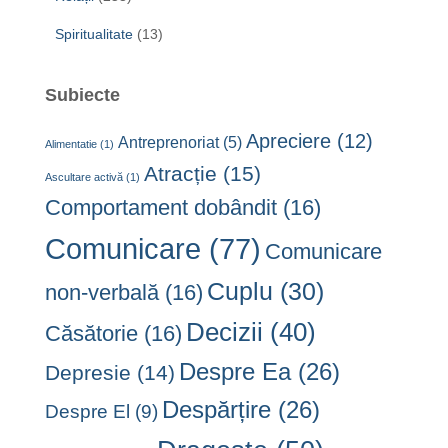
Spiritualitate
(13)
Subiecte
Apreciere
(12)
Antreprenoriat
(5)
Alimentatie
(1)
Atracție
(15)
Ascultare activă
(1)
Comportament dobândit
(16)
Comunicare
(77)
Comunicare
Cuplu
(30)
non-verbală
(16)
Decizii
(40)
Căsătorie
(16)
Despre Ea
(26)
Depresie
(14)
Despărțire
(26)
Despre El
(9)