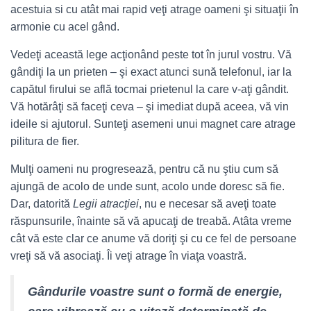
acestuia si cu atât mai rapid veţi atrage oameni şi situaţii în
armonie cu acel gând.
Vedeţi această lege acţionând peste tot în jurul vostru. Vă
gândiţi la un prieten – şi exact atunci sună telefonul, iar la
capătul firului se află tocmai prietenul la care v-aţi gândit.
Vă hotărâţi să faceţi ceva – şi imediat după aceea, vă vin
ideile si ajutorul. Sunteţi asemeni unui magnet care atrage
pilitura de fier.
Mulţi oameni nu progresează, pentru că nu ştiu cum să
ajungă de acolo de unde sunt, acolo unde doresc să fie.
Dar, datorită
Legii atracţiei
, nu e necesar să aveţi toate
răspunsurile, înainte să vă apucaţi de treabă. Atâta vreme
cât vă este clar ce anume vă doriţi şi cu ce fel de persoane
vreţi să vă asociaţi. Îi veţi atrage în viaţa voastră.
Gândurile voastre sunt o formă de energie,