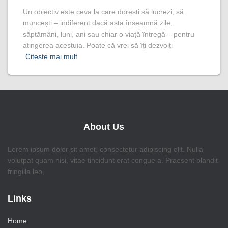
Un obiectiv este ceva la care dorești să lucrezi, să
muncești – indiferent dacă asta înseamnă zile,
săptămâni, luni, ani sau chiar o viață întregă – pentru
atingerea acestuia. Poate că vrei să îți dezvolți
Citește mai mult
About Us
Lorem ipsum dolor sit amet, consectetur adipiscing elit. Nulla
volutpat quam nisi, vitae tincidunt erat congue a. Praesent blandit
fringilla leo,
Links
Home