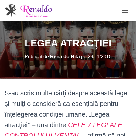
C
O
M
U
T
LEGEA ATRACŢIEI
Ă
N
A
Publicat de
Renaldo Nita
pe
29/11/2018
V
I
G
A
R
E
S-au scris multe cărţi despre această lege
A
şi mulţi o consideră ca esenţială pentru
înţelegerea condiţiei umane. „Legea
atracţiei” – una dintre
CELE 7 LEGI ALE
CONTROLULUI MENTAL
– afirmă că noi