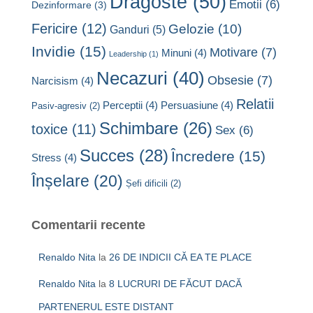
Dragoste
(50)
Emotii
(6)
Dezinformare
(3)
Fericire
(12)
Gelozie
(10)
Ganduri
(5)
Invidie
(15)
Motivare
(7)
Minuni
(4)
Leadership
(1)
Necazuri
(40)
Obsesie
(7)
Narcisism
(4)
Relatii
Perceptii
(4)
Persuasiune
(4)
Pasiv-agresiv
(2)
Schimbare
(26)
toxice
(11)
Sex
(6)
Succes
(28)
Încredere
(15)
Stress
(4)
Înșelare
(20)
Șefi dificili
(2)
Comentarii recente
Renaldo Nita
la
26 DE INDICII CĂ EA TE PLACE
Renaldo Nita
la
8 LUCRURI DE FĂCUT DACĂ
PARTENERUL ESTE DISTANT