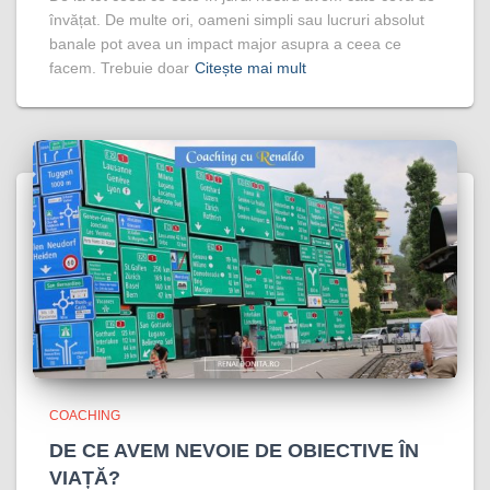
învățat. De multe ori, oameni simpli sau lucruri absolut
banale pot avea un impact major asupra a ceea ce
facem. Trebuie doar
Citește mai mult
COACHING
DE CE AVEM NEVOIE DE OBIECTIVE ÎN
VIAȚĂ?