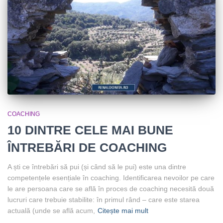
COACHING
10 DINTRE CELE MAI BUNE
ÎNTREBĂRI DE COACHING
A ști ce întrebări să pui (și când să le pui) este una dintre
competențele esențiale în coaching. Identificarea nevoilor pe care
le are persoana care se află în proces de coaching necesită două
lucruri care trebuie stabilite: în primul rând – care este starea
actuală (unde se află acum,
Citește mai mult