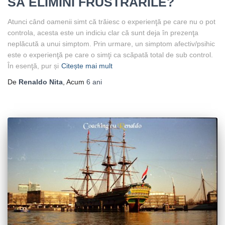
SĂ ELIMINI FRUSTRĂRILE?
Atunci când oamenii simt că trăiesc o experienţă pe care nu o pot
controla, acesta este un indiciu clar că sunt deja în prezenţa
neplăcută a unui simptom. Prin urmare, un simptom afectiv/psihic
este o experienţă pe care o simţi ca scăpată total de sub control.
În esenţă, pur și
Citește mai mult
De
Renaldo Nita
, Acum
6 ani