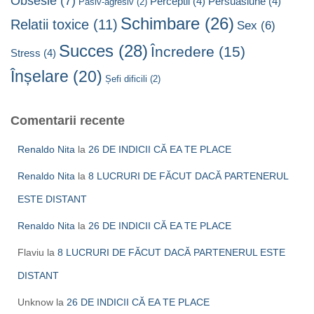
Obsesie
(7)
Perceptii
(4)
Persuasiune
(4)
Pasiv-agresiv
(2)
Schimbare
(26)
Relatii toxice
(11)
Sex
(6)
Succes
(28)
Încredere
(15)
Stress
(4)
Înșelare
(20)
Șefi dificili
(2)
Comentarii recente
Renaldo Nita
la
26 DE INDICII CĂ EA TE PLACE
Renaldo Nita
la
8 LUCRURI DE FĂCUT DACĂ PARTENERUL
ESTE DISTANT
Renaldo Nita
la
26 DE INDICII CĂ EA TE PLACE
Flaviu
la
8 LUCRURI DE FĂCUT DACĂ PARTENERUL ESTE
DISTANT
Unknow
la
26 DE INDICII CĂ EA TE PLACE