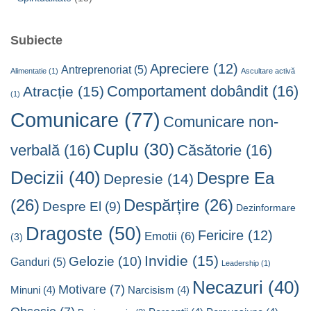
Subiecte
Apreciere
(12)
Antreprenoriat
(5)
Alimentatie
(1)
Ascultare activă
Comportament dobândit
(16)
Atracție
(15)
(1)
Comunicare
(77)
Comunicare non-
Cuplu
(30)
verbală
(16)
Căsătorie
(16)
Decizii
(40)
Despre Ea
Depresie
(14)
(26)
Despărțire
(26)
Despre El
(9)
Dezinformare
Dragoste
(50)
Fericire
(12)
Emotii
(6)
(3)
Invidie
(15)
Gelozie
(10)
Ganduri
(5)
Leadership
(1)
Necazuri
(40)
Motivare
(7)
Minuni
(4)
Narcisism
(4)