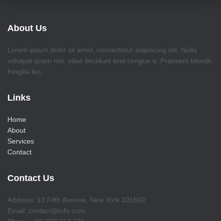
About Us
Lorem ipsum dolor sit amet, consectetur adipiscing elit. Nulla
volutpat quam nisi, vitae tincidunt erat congue a. Praesent blandit
fringilla leo,
Links
Home
About
Services
Contact
Contact Us
Address: 13 Fifth Avenue, New York 101660
Email: contact@info.com