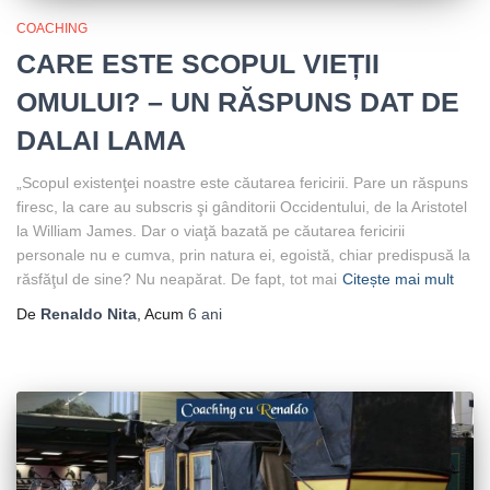
COACHING
CARE ESTE SCOPUL VIEȚII
OMULUI? – UN RĂSPUNS DAT DE
DALAI LAMA
„Scopul existenţei noastre este căutarea fericirii. Pare un răspuns
firesc, la care au subscris şi gânditorii Occidentului, de la Aristotel
la William James. Dar o viaţă bazată pe căutarea fericirii
personale nu e cumva, prin natura ei, egoistă, chiar predispusă la
răsfăţul de sine? Nu neapărat. De fapt, tot mai
Citește mai mult
De
Renaldo Nita
, Acum
6 ani