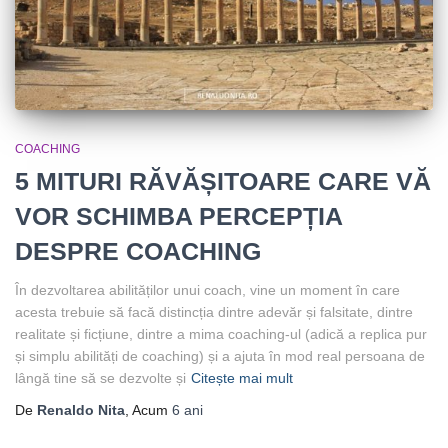
COACHING
5 MITURI RĂVĂȘITOARE CARE VĂ
VOR SCHIMBA PERCEPȚIA
DESPRE COACHING
În dezvoltarea abilităților unui coach, vine un moment în care
acesta trebuie să facă distincția dintre adevăr și falsitate, dintre
realitate și ficțiune, dintre a mima coaching-ul (adică a replica pur
și simplu abilități de coaching) și a ajuta în mod real persoana de
lângă tine să se dezvolte și
Citește mai mult
De
Renaldo Nita
, Acum
6 ani