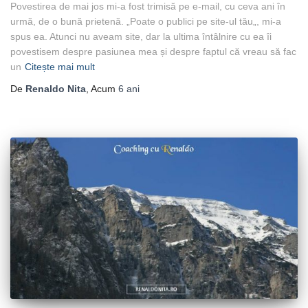
Povestirea de mai jos mi-a fost trimisă pe e-mail, cu ceva ani în
urmă, de o bună prietenă. „Poate o publici pe site-ul tău„, mi-a
spus ea. Atunci nu aveam site, dar la ultima întâlnire cu ea îi
povestisem despre pasiunea mea și despre faptul că vreau să fac
un
Citește mai mult
De
Renaldo Nita
, Acum
6 ani