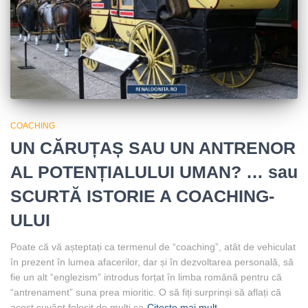
COACHING
UN CĂRUȚAȘ SAU UN ANTRENOR
AL POTENȚIALULUI UMAN? … sau
SCURTĂ ISTORIE A COACHING-
ULUI
Poate că vă așteptați ca termenul de “coaching”, atât de vehiculat
în prezent în lumea afacerilor, dar și în dezvoltarea personală, să
fie un alt “englezism” introdus forțat în limba română pentru că
“antrenament” suna prea mioritic. O să fiți surprinși să aflați că
acest cuvânt folosit de mulți ca
Citește mai mult