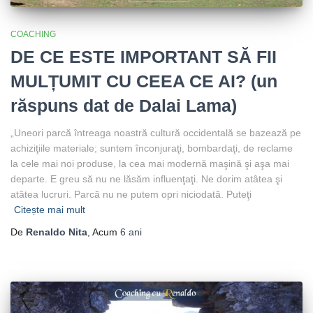
COACHING
DE CE ESTE IMPORTANT SĂ FII
MULȚUMIT CU CEEA CE AI? (un
răspuns dat de Dalai Lama)
„Uneori parcă întreaga noastră cultură occidentală se bazează pe
achiziţiile materiale; suntem înconjuraţi, bombardaţi, de reclame
la cele mai noi produse, la cea mai modernă maşină şi aşa mai
departe. E greu să nu ne lăsăm influenţaţi. Ne dorim atâtea şi
atâtea lucruri. Parcă nu ne putem opri niciodată. Puteţi
Citește mai mult
De
Renaldo Nita
, Acum
6 ani