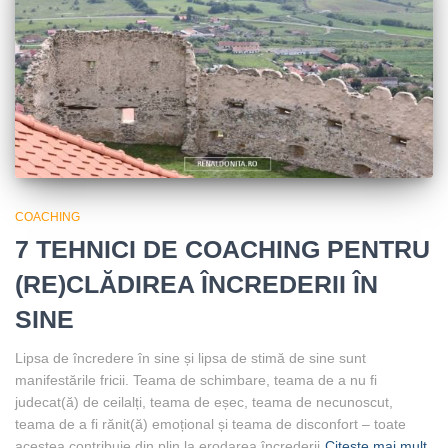
COACHING
7 TEHNICI DE COACHING PENTRU
(RE)CLĂDIREA ÎNCREDERII ÎN
SINE
Lipsa de încredere în sine și lipsa de stimă de sine sunt
manifestările fricii. Teama de schimbare, teama de a nu fi
judecat(ă) de ceilalți, teama de eșec, teama de necunoscut,
teama de a fi rănit(ă) emoțional și teama de disconfort – toate
acestea contribuie din plin la erodarea încrederii
Citește mai mult