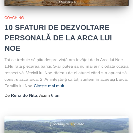
COACHING
10 SFATURI DE DEZVOLTARE
PERSONALĂ DE LA ARCA LUI
NOE
Tot ce trebuie sǎ ştiu despre viaţǎ am învǎţat de la Arca lui Noe.
1.Nu rata plecarea bărcii. S-ar putea să nu mai ai niciodată ocazia
respectivă. Vecinii lui Noe râdeau de el atunci când s-a apucat să
construiască arca. 2. Aminteşte-ţi cǎ toţi suntem în aceeaşi barcǎ.
Familia lui Noe
Citește mai mult
De
Renaldo Nita
, Acum
6 ani